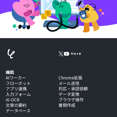
機能
AIワーカー
Chrome拡張
フローボット
メール送信
アプリ連携
対応・承認依頼
入力フォーム
データ変換
AI-OCR
ブラウザ操作
文章の要約
書類作成
データベース