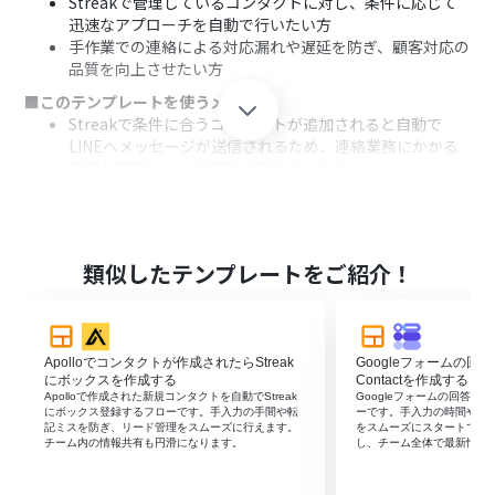
Streakで管理しているコンタクトに対し、条件に応じて
迅速なアプローチを自動で行いたい方
手作業での連絡による対応漏れや遅延を防ぎ、顧客対応の
品質を向上させたい方
■このテンプレートを使うメリット
Streakで条件に合うコンタクトが追加されると自動で
LINEへメッセージが送信されるため、連絡業務にかかる
時間を短縮し、コア業務に集中できます。
手作業による連絡漏れや送信先の間違いといったヒュー
マンエラーを防止し、安定した顧客対応の実現に繋がり
ます。
■フローボットの流れ
類似したテンプレートをご紹介！
はじめに、StreakとLINE公式アカウントをYoomと連携
します。
次に、トリガーでStreakを選択し、「新しいコンタクト
が追加されたら」というアクションを設定します。
Apolloでコンタクトが作成されたらStreak
Googleフォームの回答
次に、オペレーションで分岐機能を設定し、特定の条件
にボックスを作成する
Contactを作成する
に合致した場合のみ後続のアクションが実行されるように
Apolloで作成された新規コンタクトを自動でStreak
Googleフォームの回答をS
にボックス登録するフローです。手入力の手間や転
ーです。手入力の時間や転
します。
記ミスを防ぎ、リード管理をスムーズに行えます。
をスムーズにスタートでき
最後に、オペレーションでLINE公式アカウントの「テキ
チーム内の情報共有も円滑になります。
し、チーム全体で最新情報
ストメッセージを送信」アクションを設定し、指定のメッ
セージを送信します。