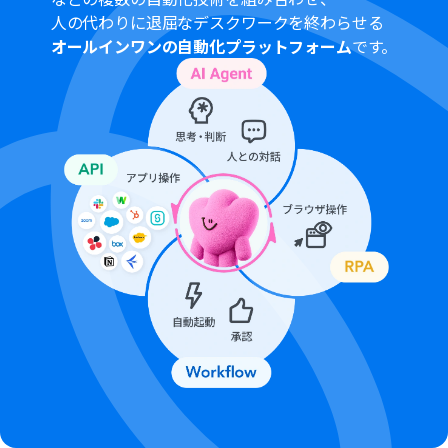
対象のアプリや機能（オペレーション）を使用すること
人の代わりに退屈なデスクワークを終わらせる
ができます。詳しくは、
料金プラン
のページをご参照くだ
オールインワンの自動化プラットフォーム
です。
さい。
LINE公式アカウントはミニプラン以上でご利用いただけ
るアプリとなっております。フリープラン・パーソナルプ
ランの場合は設定しているフローボットのオペレーショ
ンやデータコネクトはエラーとなりますので、ご注意くだ
さい。
ミニプラン・チームプラン・サクセスプランなどの有料プ
ランは、2週間の無料トライアルを行うことが可能です。
無料トライアル中には制限対象のアプリを使用すること
ができます。 詳しくは、
料金プラン
のページをご参照く
ださい。