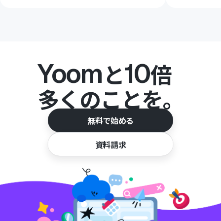
Yoom
10
と
倍
多くのことを。
無料で始める
資料請求