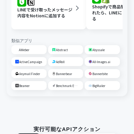
Shopifyで商品情報
LINEで受け取ったメッセージ
れたら、LINEに自動
内容をNotionに追加する
る
類似アプリ
AWeber
Abstract
Abyssale
ActiveCampaign
AdRoll
All-Images.ai
Anymail Finder
Bannerbear
Bannerbite
Beamer
Benchmark Email
BigMailer
実行可能なAPIアクション