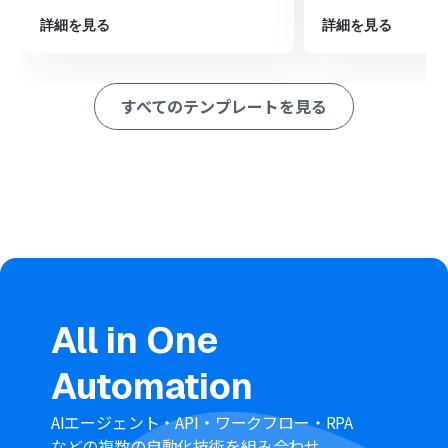
※「トリガー」：フロー起動のきっかけとなるアクション、「オ
詳細を見る
詳細を見る
ペレーション」：トリガー起動後、フロー内で処理を行うアク
ション
■このワークフローのカスタムポイント
すべてのテンプレートを見る
分岐機能では、特定のパイプラインステージにあるコン
タクトや、特定の情報を持つコンタクトのみを対象とす
るなど、メッセージを送信する条件を任意で設定してくだ
さい。
LINE公式アカウントで送信するメッセージは、固定の文
章だけでなく、Streakから取得したコンタクト名などの
情報を差し込んで、パーソナライズされた内容に設定する
ことが可能です。
■
注意事項
StreakとLINE公式アカウントのそれぞれとYoomを連携
してください。
All in One
分岐はパーソナルプラン以上のプランでご利用いただけ
る機能（オペレーション）となっております。フリープラ
Automation
ンの場合は設定しているフローボットのオペレーション
はエラーとなりますので、ご注意ください。
パーソナルプランなどの有料プランは、2週間の無料トラ
AIエージェント・API・ワークフロー・RPA
イアルを行うことが可能です。無料トライアル中には制限
などの複数の自動化技術を組み合わせ、