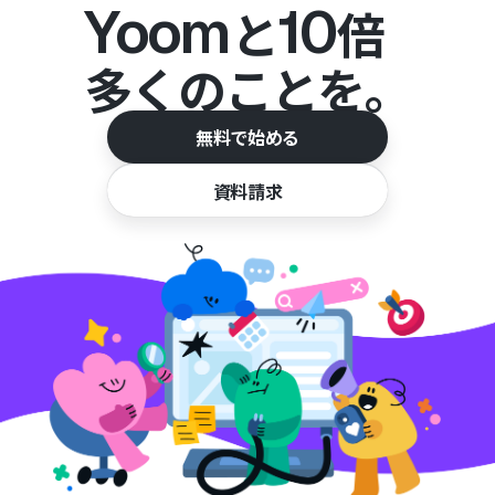
Yoom
10
と
倍
多くのことを。
無料で始める
資料請求