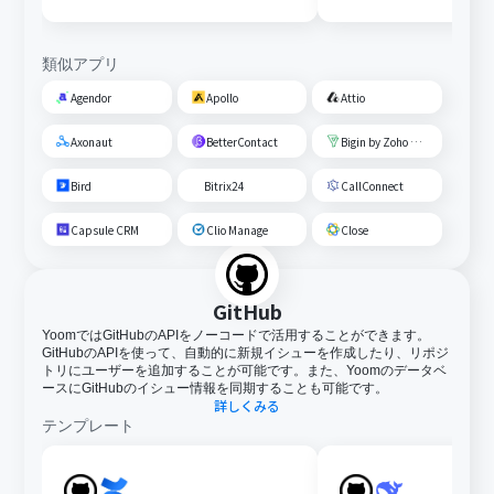
類似アプリ
Agendor
Apollo
Attio
Axonaut
BetterContact
Bigin by Zoho CRM
Bird
Bitrix24
CallConnect
Capsule CRM
Clio Manage
Close
GitHub
YoomではGitHubのAPIをノーコードで活用することができます。
GitHubのAPIを使って、自動的に新規イシューを作成したり、リポジ
トリにユーザーを追加することが可能です。また、Yoomのデータベ
ースにGitHubのイシュー情報を同期することも可能です。
詳しくみる
テンプレート