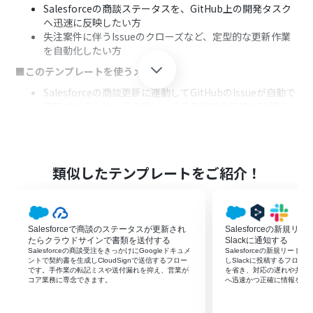
Salesforceの商談ステータスを、GitHub上の開発タスク
へ迅速に反映したい方
失注案件に伴うIssueのクローズなど、定型的な更新作業
を自動化したい方
■このテンプレートを使うメリット
Salesforceの商談更新に連動してGitHubのIssueが自動で
更新されるため、手作業による情報連携の時間を短縮で
きます。
手動での更新作業がなくなることで、Issueの更新漏れや
対応の遅れといったヒューマンエラーを防ぎ、正確な情報
共有を維持します。
類似したテンプレートをご紹介！
■フローボットの流れ
はじめに、GitHubおよびSalesforceをYoomと連携しま
す。
Salesforceで商談のステータスが更新され
Salesforceの新規リ
トリガーでSalesforceを選択し、「商談オブジェクトが登
たらクラウドサインで書類を送付する
Slackに通知する
録または更新されたら」を設定します。
Salesforceの商談受注をきっかけにGoogleドキュメ
Salesforceの新規リード
次に、オペレーションで分岐機能を設定し、商談のフェ
ントで契約書を生成しCloudSignで送信するフロー
しSlackに投稿するフロ
です。手作業の転記ミスや送付漏れを抑え、営業が
を省き、対応の遅れや共有
ーズが「失注」と一致した場合のみ後続の処理に進むよう
コア業務に専念できます。
へ迅速かつ正確に情報を届
に条件を指定します。
さらに、オペレーションでGitHubの「Issueを検索」を設