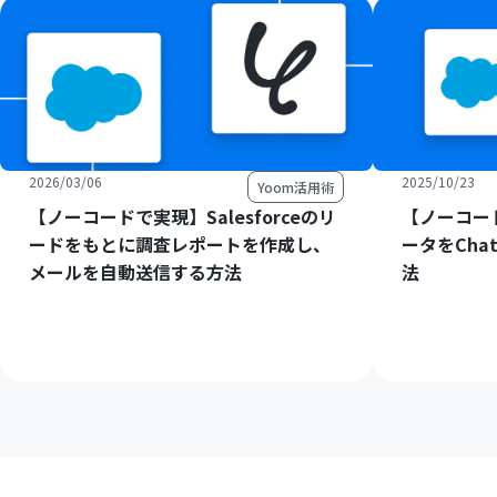
2026/03/06
2025/10/23
Yoom活用術
【ノーコードで実現】Salesforceのリ
【ノーコード
ードをもとに調査レポートを作成し、
ータをCha
メールを自動送信する方法
法