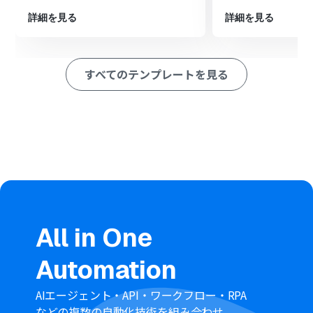
定し、Salesforceの商談情報をもとに対象となるIssueを
特定します。
詳細を見る
詳細を見る
最後に、オペレーションでGitHubの「Issueを更新」を設
定し、特定したIssueのステータスをクローズにするな
ど、内容を更新します。
すべてのテンプレートを見る
※「トリガー」：フロー起動のきっかけとなるアクション、「オ
ペレーション」：トリガー起動後、フロー内で処理を行うアク
ション
■このワークフローのカスタムポイント
GitHubの「Issueを更新」アクションでは、更新する内容
を自由にカスタマイズできます。例えば、Issueのステー
タスを「closed」に設定したり、特定のラベルを付与し
たりすることが可能です。
Issueの本文やコメント欄に、トリガーとなった
Salesforceの商談名や失注理由といった情報を変数とし
All in One
て埋め込み、自動で追記することもできます。
■注意事項
Automation
GitHub、SalesforceのそれぞれとYoomを連携してくだ
さい。
AIエージェント・API・ワークフロー・RPA
Salesforceはチームプラン・サクセスプランでのみご利用
などの複数の自動化技術を組み合わせ、