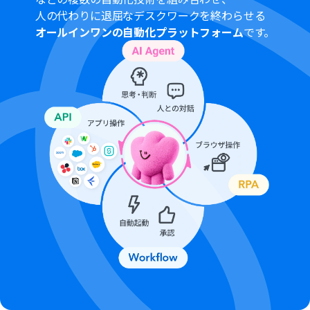
いただけるアプリとなっております。フリープラン・ミニ
人の代わりに退屈なデスクワークを終わらせる
プランの場合は設定しているフローボットのオペレーシ
オールインワンの自動化プラットフォーム
です。
ョンやデータコネクトはエラーとなりますので、ご注意く
ださい。
チームプランやサクセスプランなどの有料プランは、2週
間の無料トライアルを行うことが可能です。無料トライア
ル中には制限対象のアプリを使用することができます。
トリガーは5分、10分、15分、30分、60分の間隔で起動
間隔を選択できます。
プランによって最短の起動間隔が異なりますので、ご注意
ください。