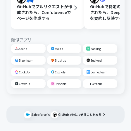
GitHubでプルリクエストが作
GitHubで特定のIss
成されたら、Confuluenceで
されたら、DeepSee
ページを作成する
を要約し反映する
類似アプリ
Asana
Avaza
Backlog
Bizer team
Brushup
BugHerd
ClickUp
Clockify
Connecteam
Crowdin
Dribbble
Everhour
×
Salesforce
GitHub
で他にできることをみる