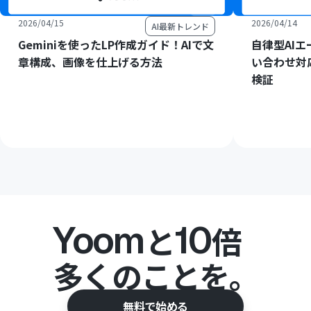
2026/04/15
2026/04/14
AI最新トレンド
Geminiを使ったLP作成ガイド！AIで文
自律型AI
章構成、画像を仕上げる方法
い合わせ対
検証
Yoom
10
と
倍
多くのことを。
無料で始める