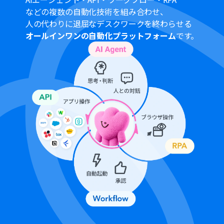
プランによって最短の起動間隔が異なりますので、ご注意
などの複数の自動化技術を組み合わせ、
ください。
人の代わりに退屈なデスクワークを終わらせる
ダウンロード可能なファイル容量は最大300MBまでで
オールインワンの自動化プラットフォーム
です。
す。アプリの仕様によっては300MB未満になる可能性が
あるので、ご注意ください。
トリガー、各オペレーションでの取り扱い可能なファイ
ル容量の詳細は「
ファイルの容量制限について
」をご参
照ください。