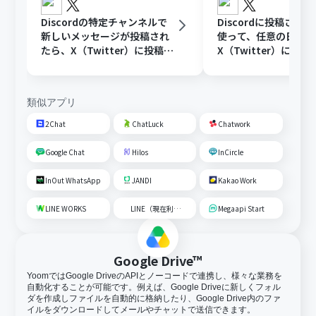
Discordの特定チャンネルで
Discordに投稿され
新しいメッセージが投稿され
使って、任意の日時に
たら、X（Twitter）に投稿す
X（Twitter）に投稿
る
類似アプリ
2Chat
ChatLuck
Chatwork
Google Chat
Hilos
InCircle
InOut WhatsApp
JANDI
Kakao Work
LINE WORKS
LINE（現在利用不可）
Megaapi Start
Google Drive™
YoomではGoogle DriveのAPIとノーコードで連携し、様々な業務を
自動化することが可能です。例えば、Google Driveに新しくフォル
ダを作成しファイルを自動的に格納したり、Google Drive内のファ
イルをダウンロードしてメールやチャットで送信できます。