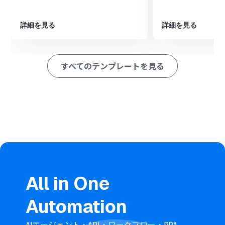
次に、Geminiの「コンテンツを生成（ファイルを利
用）」アクションを設定し、プロンプトに沿って画像の内
詳細を見る
詳細を見る
容を解析させます。
最後に、オペレーションでDiscordの「メッセージを送
信」アクションを設定し、Geminiが生成したテキストを
指定のチャンネルに投稿します。
すべてのテンプレートを見る
※「トリガー」：フロー起動のきっかけとなるアクション、「オ
ペレーション」：トリガー起動後、フロー内で処理を行うアク
ション
■このワークフローのカスタムポイント
Geminiでコンテンツを生成する際のプロンプト（指示
文）を目的に合わせて自由にカスタマイズすることで、よ
り精度の高い解析結果を得られます。
「メッセージを送信」では、前段のトリガーやオペレー
ションで取得したファイル名や解析結果といった情報を
変数として埋め込むことが可能です。
All in One
■注意事項
Google Drive、Gemini、DiscordをYoomと連携してく
Automation
ださい。
トリガーは5分、10分、15分、30分、60分の間隔で起動
間隔を選択できます。
AIエージェント・API・ワークフロー・RPA