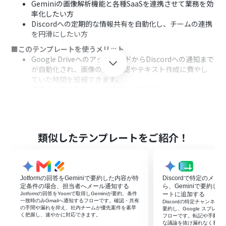
Geminiの画像解析機能と各種SaaSを連携させて業務を効
率化したい方
Discordへの定期的な情報共有を自動化し、チームの連携
を円滑にしたい方
■このテンプレートを使うメリット
Google DriveへのアップロードからDiscordへの通知まで
が自動化され、画像の内容確認やテキスト作成に費やし
ていた時間を短縮できます。
画像の内容をGeminiが客観的に解析するため、人による
確認のばらつきがなくなり、報告内容の品質を標準化でき
ます。
■フローボットの流れ
はじめに、Google Drive、Gemini、DiscordをYoomと
類似したテンプレートをご紹介！
連携します。
次に、トリガーでGoogle Driveの「新しくファイル・フ
ォルダが作成されたら」というアクションを設定します。
続けて、オペレーションでGoogle Driveの「ファイルを
Jotformの回答をGeminiで要約した内容が特
Discordで特定のメ
ダウンロードする」アクションを設定し、トリガーで検知
定条件の場合、担当者へメール通知する
ら、Geminiで要約しG
したファイルを指定します。
Jotformの回答をYoomで取得しGeminiが要約、条件
ートに追加する
一致時のみGmailへ通知するフローです。確認・共有
Discordの特定チャンネル
さらに、Geminiの「ファイルをアップロード」アクショ
の手間や漏れを抑え、社内チームが優先案件を素早
要約し、Google スプレ
ンを設定し、ダウンロードしたファイルをアップロード
く把握し、速やかに対応できます。
フローです。転記や手動整
な議論を抜け漏れなく蓄積
します。