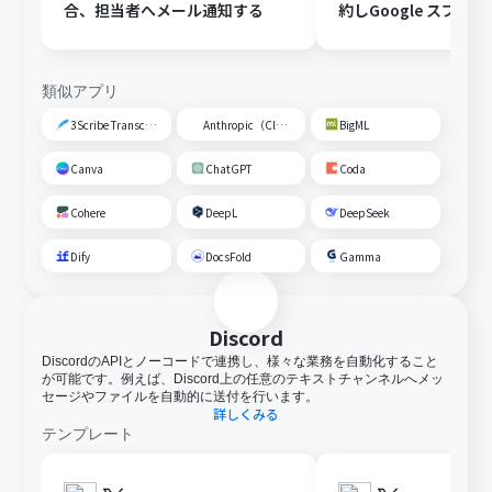
合、担当者へメール通知する
約しGoogle スプレ
トに追加する
類似アプリ
3Scribe Transcription
Anthropic（Claude）
BigML
Canva
ChatGPT
Coda
Cohere
DeepL
DeepSeek
Dify
DocsFold
Gamma
Discord
DiscordのAPIとノーコードで連携し、様々な業務を自動化すること
が可能です。例えば、Discord上の任意のテキストチャンネルへメッ
セージやファイルを自動的に送付を行います。
詳しくみる
テンプレート