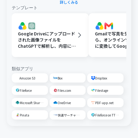
詳しくみる
テンプレート
Google Driveにアップロード
Gmailで写真を受け
された画像ファイルを
ら、オンラインツール
ChatGPTで解析し、内容に応
に変換してGoogle Dr
じたフォルダに移動する
存する
類似アプリ
Amazon S3
Box
Dropbox
Fileforce
Files.com
Filestage
Microsoft SharePoint
OneDrive
PDF-app.net
Pinata
快速サーチャーGX
Fileforce on TTS Cloud