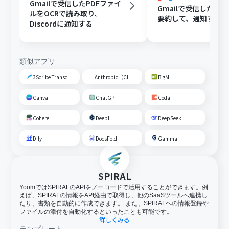
Gmailで受信したPDFファイ
Gmailで受信した内容
ルをOCRで読み取り、
要約して、通知する
Discordに通知する
類似アプリ
3Scribe Transcription
Anthropic（Claude）
BigML
Canva
ChatGPT
Coda
Cohere
DeepL
DeepSeek
Dify
DocsFold
Gamma
SPIRAL
YoomではSPIRALのAPIをノーコードで活用することができます。例
えば、SPIRALの情報をAPI経由で取得し、他のSaaSツールへ連携し
たり、書類を自動的に作成できます。 また、SPIRALへの情報登録や
ファイルの添付を自動化するといったことも可能です。
詳しくみる