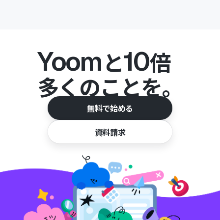
Yoom
10
と
倍
多くのことを。
無料で始める
資料請求