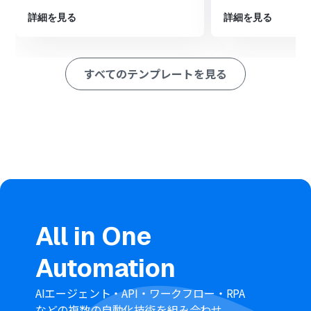
ションを設定し、作成された会議のURLを含む案内メー
ルを顧客に自動で送信します。
詳細を見る
詳細を見る
※「トリガー」：フロー起動のきっかけとなるアクション、「オ
ペレーション」：トリガー起動後、フロー内で処理を行うアク
ション
すべてのテンプレートを見る
■このワークフローのカスタムポイント
Googleカレンダーの「予定を作成」アクションでは、予
定のタイトルや説明欄に、SPIRALから取得した顧客名な
どの動的な値を埋め込むことが可能です。
Gmailの「メールを送る」アクションでは、宛先
（To/Cc/Bcc）を自由に設定できるほか、件名や本文にも
顧客名や会議日時といった動的な情報を挿入できます。
■注意事項
SPIRAL、Googleカレンダー、GmailのそれぞれとYoom
All in One
を連携してください。
Chrome拡張機能を使ったトリガーの設定方法は
こちら
を
Automation
ご参照ください。
AIエージェント・API・ワークフロー・RPA
などの複数の自動化技術を組み合わせ、