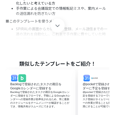
化したいと考えている方
手作業による会議設定での情報転記ミスや、案内メール
の送信漏れを防ぎたい方
■このテンプレートを使うメリット
SPIRALの画面からカレンダー登録、メール送信までの一
連の流れを自動化し、これまで手作業に費やしていた時
間を短縮できます。
手動での情報転記が不要になるため、会議の日時や宛先
の間違い、会議URLの貼り忘れといったヒューマンエラ
ーの防止に繋がります。
■フローボットの流れ
類似したテンプレートをご紹介！
はじめに、SPIRAL、Googleカレンダー、GmailをYoom
と連携します。
次に、トリガーでChrome拡張機能を選択し、SPIRALの
Backlogで登録されたタスクの期日を
@pocketで登録された
画面上の任意のボタンクリックでフローが起動するよう
Googleカレンダーに登録する
ダーに予定を登録する
に設定します。
Backlogで登録されたタスクの期日をGoogleカレン
@pocketで登録された情報
次に、オペレーションでGoogleカレンダーの「予定を作
ダーに登録するフローです。手動によるGoogleカレ
定を登録するフローです。G
ンダーへの登録作業が効率化されるため、常に最新
スク登録がタイムリーにな
成」アクションを設定し、SPIRALから取得した情報を基
のスケジュールをチームメンバーが確認することが
ーの作業が滞ることも無く
に会議予定を作成します。
でき、情報共有がスムーズにできます。
滑にすることが可能です。
最後に、オペレーションでGmailの「メールを送る」アク