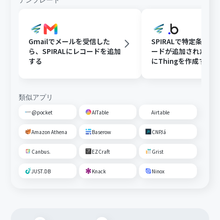
テンプレート
Gmailでメールを受信した
SPIRALで特定条件
ら、SPIRALにレコードを追加
ードが追加されたら、B
する
にThingを作成する
類似アプリ
@pocket
AITable
Airtable
Amazon Athena
Baserow
CNPJá
Canbus.
EZCraft
Grist
JUST.DB
Knack
Ninox