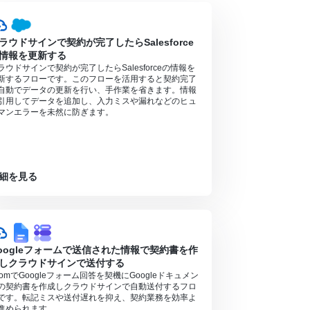
利用いただける機能となっております。フリープラ
ラウドサインで契約が完了したらSalesforce
情報を更新する
には制限対象のアプリや機能（オペレーション）
ラウドサインで契約が完了したらSalesforceの情報を
新するフローです。このフローを活用すると契約完了
自動でデータの更新を行い、手作業を省きます。情報
引用してデータを追加し、入力ミスや漏れなどのヒュ
マンエラーを未然に防ぎます。
細を見る
oogleフォームで送信された情報で契約書を作
しクラウドサインで送付する
oomでGoogleフォーム回答を契機にGoogleドキュメン
の契約書を作成しクラウドサインで自動送付するフロ
です。転記ミスや送付遅れを抑え、契約業務を効率よ
進められます。