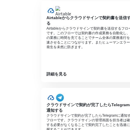
トリガーは5分、10分、15分、30分、6
プランによって最短の起動間隔が異なりま
分岐はミニプラン、OCRまたは音声を文字
Airtableからクラウドサインで契約書を送信
ンの場合は設定しているフローボットのオ
る
ミニプランやチームプランなどの有料プラ
Airtableからクラウドサインで契約書を送信するフロ
を使用することができます。
です。このフローでは契約書の作成業務を自動化し、
OCRデータは6,500文字以上のデータや
の業務に時間を充てることでチーム全体の業務進行を
速させることにつながります。またヒューマンエラー
発生を未然に防ぎます。‍
詳細を見る
クラウドサインで契約が完了したらTelegram
通知する
クラウドサインで契約が完了したらTelegramに通知
フローです。クラウドサインの管理画面を担当者は確
する必要がなくなることで契約完了したことを迅速に
握することができます。