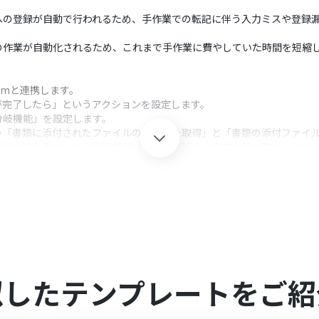
への登録が自動で行われるため、手作業での転記に伴う入力ミスや登録
の作業が自動化されるため、これまで手作業に費やしていた時間を短縮
omと連携します。
が完了したら」というアクションを設定します。
分岐機能」を設定します。
の「書類に添付されたファイルのリストを取得」と「書類の添付ファイ
報を読み取るためにOCR機能「画像・PDFから文字を読み取る」アク
ンバーを登録する」アクションを設定し、読み取った情報を元に従業員
クション、「オペレーション」：トリガー起動後、フロー内で処理を行
後続の処理を分ける条件を任意に設定・追加することが可能です。
契約書ファイルから抽出したい項目（氏名、住所、入社日など）を任意
レーションで取得した情報を変数として利用し、登録したい項目に自由
似したテンプレートをご紹
してください。
ご参照ください。