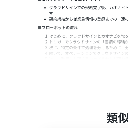
クラウドサインでの契約完了後、カオナビ
す。
契約締結から従業員情報の登録までの一連
■フローボットの流れ
はじめに、クラウドサインとカオナビをYo
トリガーでクラウドサインの「書類の締結
次に、特定の条件で処理を分けるために「
続いて、オペレーションでクラウドサイン
次に、取得した契約書ファイルから必要な情
最後に、オペレーションでカオナビの「メ
※「トリガー」：フロー起動のきっかけとなるア
■このワークフローのカスタムポイント
分岐機能では、契約書の種類などに応じて
「画像・PDFから文字を読み取る」では、
「メンバーを登録する」では、前段のオペ
■注意事項
類
クラウドサインとカオナビをYoomと連携
カオナビのマイアプリ連携方法は
こちら
を