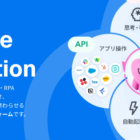
ne
ion
・RPA
せ、
終わらせる
ォーム
です。