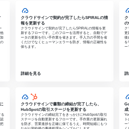
0分の間隔で起動間隔を選択できます。
すので、ご注意ください。
起こしするAIオペレーションはチームプラン・サクセスプランでのみご
す
クラウドサインで契約が完了したらSPIRALの情
ク
ペレーションはエラーとなりますので、ご注意ください。
報を更新する
の
ンは、2週間の無料トライアルを行うことが可能です。無料トライアル中
ー
クラウドサインで契約が完了したらSPIRALの情報を更
ク
他
新するフローです。このフローを活用すると、自動でデ
更
文字が小さい場合などは読み取れない場合があるので、ご注意ください。
加
ータの更新を行い手作業を省きます。手入力の手間を省
後
の
くだけでなくヒューマンエラーを防ぎ、情報の正確性を
を
保ちます。
ー
詳細を見る
詳
に
クラウドサインで書類の締結が完了したら、
G
HubSpotの取引ステージを更新する
成
する
クラウドサインの締結完了をきっかけにHubSpotの取引
Y
認
ステージを自動更新するフローです。手作業の更新漏れ
ト
把
を防ぎ、営業進捗を正確に保てるうえ、時間短縮にもつ
ー
ながり契約後の事後処理をシンプルにします。
く