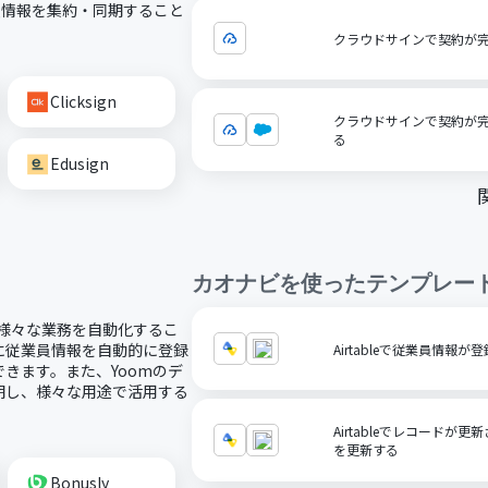
類情報を集約・同期すること
クラウドサインで契約が完了
Clicksign
クラウドサインで契約が完了し
る
Edusign
カオナビ
を使ったテンプレー
、様々な業務を自動化するこ
に従業員情報を自動的に登録
Airtableで従業員情
きます。また、Yoomのデ
期し、様々な用途で活用する
Airtableでレコード
を更新する
Bonusly