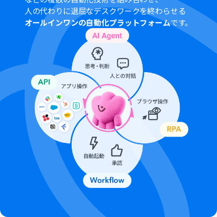
Microsoft365（旧Office365）には、家庭向けプランと一
人の代わりに退屈なデスクワークを終わらせる
般法人向けプラン（Microsoft365 Business）があり、一
オールインワンの自動化プラットフォーム
です。
般法人向けプランに加入していない場合には認証に失敗
する可能性があります。
分岐はミニプラン以上のプランでご利用いただける機能
（オペレーション）となっております。フリープランの場
合は設定しているフローボットのオペレーションはエラ
ーとなりますので、ご注意ください。
ミニプランなどの有料プランは、2週間の無料トライアル
を行うことが可能です。無料トライアル中には制限対象の
アプリや機能（オペレーション）を使用することができ
ます。
トリガーは5分、10分、15分、30分、60分の間隔で起動
間隔を選択できます。
プランによって最短の起動間隔が異なりますので、ご注意
ください。