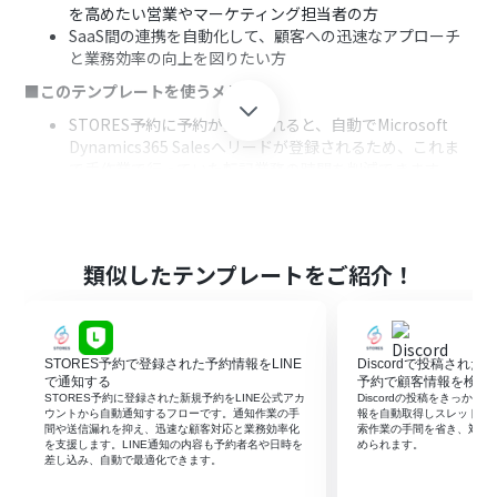
を高めたい営業やマーケティング担当者の方
SaaS間の連携を自動化して、顧客への迅速なアプローチ
と業務効率の向上を図りたい方
■このテンプレートを使うメリット
STORES予約に予約が登録されると、自動でMicrosoft
Dynamics365 Salesへリードが登録されるため、これま
で手作業で行っていた転記業務の時間を削減できます。
手作業でのデータ入力で起こりがちな、連絡先の入力間
違いや登録漏れといったヒューマンエラーを防ぎ、リード
管理の正確性を高めます。
■フローボットの流れ
類似したテンプレートをご紹介！
はじめに、STORES予約とMicrosoft Dynamics365 Sales
をYoomと連携します。
次に、トリガーでSTORES予約を選択し、「予約が登録さ
STORES予約で登録された予約情報をLINE
Discordで投稿された
れたら」というアクションを設定します。
で通知する
予約で顧客情報を検索
続いて、オペレーションでMicrosoft Dynamics365 Sales
STORES予約に登録された新規予約をLINE公式アカ
Discordの投稿をきっかけ
の「リード情報を検索」アクションを設定し、予約者が既
ウントから自動通知するフローです。通知作業の手
報を自動取得しスレッドへ
間や送信漏れを抑え、迅速な顧客対応と業務効率化
索作業の手間を省き、対応
にリードとして登録済みかを確認します。
を支援します。LINE通知の内容も予約者名や日時を
められます。
次に、「分岐機能」を使用し、リードが未登録の場合の
差し込み、自動で最適化できます。
み後続の処理に進むよう条件を設定します。