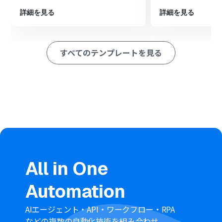
最後に、オペレーションで再度Microsoft Dynamics365
Salesを選択し、「リードを作成」アクションで新しいリ
詳細を見る
詳細を見る
ード情報を登録します。
※「トリガー」：フロー起動のきっかけとなるアクション、「オ
ペレーション」：トリガー起動後、フロー内で処理を行うアク
すべてのテンプレートを見る
ション
■このワークフローのカスタムポイント
Microsoft Dynamics365 Salesの「リード情報を検索」ア
クションでは、ご利用のドメインや、検索項目（メール
アドレスなど）、値を任意で設定してください。
分岐機能では、Microsoft Dynamics365 Salesの検索結果
をもとに、リードが未登録である場合に後続の処理に進
むよう条件を任意で設定してください。
Microsoft Dynamics365 Salesの「リードを作成」アクシ
ョンでは、ご利用のドメインや、登録するリードの件
All in One
名、氏名、会社名などの情報を任意に設定してくださ
い。
Automation
■注意事項
STORES予約、Microsoft Dynamics365 Salesのそれぞれ
AIエージェント・API・ワークフロー・RPA
とYoomを連携してください。
などの複数の自動化技術を組み合わせ、