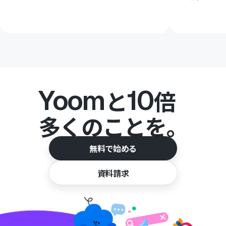
Yoom
10
と
倍
多くのことを。
無料で始める
資料請求