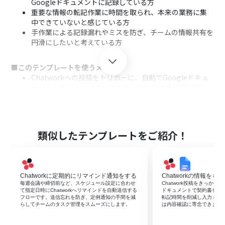
Googleドキュメントに記録している方
重要な情報の転記作業に時間を取られ、本来の業務に集
中できていないと感じている方
手作業による記録漏れやミスを防ぎ、チームの情報共有を
円滑にしたいと考えている方
■このテンプレートを使うメリット
Chatworkへの投稿をトリガーに、自動でGoogleドキュ
メントへ内容が追記されるため、これまで手作業での転
記に費やしていた時間を短縮できます。
手作業による転記ミスや、重要な情報の記録漏れといっ
たヒューマンエラーを防ぎ、確実な情報ストックを実現し
ます。
類似したテンプレートをご紹介！
■フローボットの流れ
はじめに、ChatworkとGoogleのアカウントをYoomと連
携します。
Chatworkに定期的にリマインド通知をする
Chatworkの情報を
トリガーでChatworkの「新しいメッセージがルームに投
毎週会議や締切前など、スケジュール設定に合わせ
Chatwork投稿をきっかけに
て指定日時にChatworkへリマインドを自動送信する
ドキュメントで契約書を自
稿されたら」というアクションを設定し、対象のルームを
フローです。送信忘れを防ぎ、定例通知の手間を減
転記時間を削減し入力ミス
指定します。
らしてチームのタスク管理をスムーズにします。
は内容確認に専念できます
次に、AI機能「要約する」を設定し、トリガーで取得した
メッセージ本文を要約するように指示します。