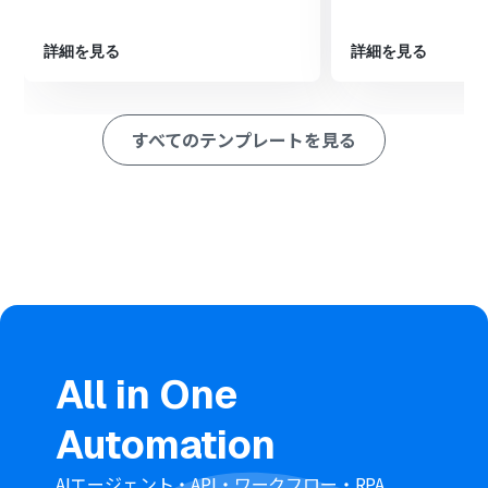
最後に、オペレーションでGoogleドキュメントの「文末
にテキストを追加」を設定し、要約した内容を指定のフ
詳細を見る
詳細を見る
ァイルに追記します。
※「トリガー」：フロー起動のきっかけとなるアクション、「オ
ペレーション」：トリガー起動後、フロー内で処理を行うアク
すべてのテンプレートを見る
ション
■このワークフローのカスタムポイント
「要約する」では、Chatworkから取得したメッセージ本
文を変数として埋め込み、要約の形式を自由にカスタマ
イズすることが可能です。
「文末にテキストを追加」では、AIの要約結果や投稿者名
や投稿日時といった情報も変数として引用できます。
■注意事項
Chatwork、GoogleドキュメントのそれぞれとYoomを連
All in One
携してください。
Automation
AIエージェント・API・ワークフロー・RPA