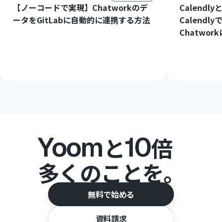
【ノーコードで実現】Chatworkのデ
Calendl
ータをGitLabに自動的に連携する方法
Calend
Chatwo
Yoom
10
と
倍
多くのことを。
無料で始める
資料請求