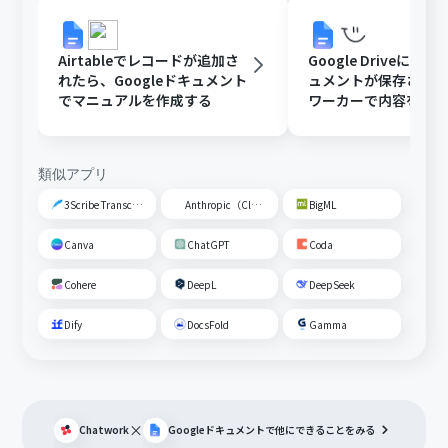
Airtableでレコードが追加さ
Google DriveにGoo
れたら、Googleドキュメント
ュメントが保存された
でマニュアルを作成する
ワーカーで内容を読
動校閲する
類似アプリ
3Scribe Transcription
Anthropic（Claude）
BigML
Canva
ChatGPT
Coda
Cohere
DeepL
DeepSeek
Dify
DocsFold
Gamma
×
Chatwork
Googleドキュメント
で他にできることをみる