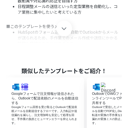
数削減や対応漏れ防止を目指す方
日程調整メールの送信といった定型業務を自動化し、コ
ア業務に集中したいと考えている方
■このテンプレートを使うメリット
HubSpotのフォーム送信後、自動でOutlookからメール
が送られるため、手作業でのメール作成や送信にかかる
時間を短縮することができます。
手作業による宛先の間違いや対応漏れといったヒューマ
ンエラーを防ぎ、確実な顧客対応を実現します。
■フローボットの流れ
類似したテンプレートをご紹介！
はじめに、HubSpotとOutlookをYoomと連携します。
次に、トリガーでHubSpotを選択し、「フォームが送信
されたら」というアクションを設定します。
最後に、オペレーションでOutlookの「メールを送る」ア
Googleフォームで注文情報が送信された
OutlookでDWGフ
クションを設定し、フォームから取得した情報を元にメ
ら、Outlookで配送依頼のメールを自動送信
ンラインツールでPDFに
ールを送信するように設定します。
する
共有する
Googleフォーム回答を受け取るとOutlookで配送依
Outlookで受信したメー
※「トリガー」：フロー起動のきっかけとなるアクション、「オ
頼メールを自動送信するフローです。入力転記や送
ルを自動でPDF化しDisco
信漏れを減らし、注文増加時も安定して処理を回
転送や変換の手作業を減ら
ペレーション」：トリガー起動後、フロー内で処理を行うアク
せ、手作業の負担とヒューマンエラーを抑えられま
漏れや変換ミスの防止、業
ション
す。
す。