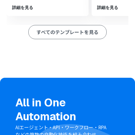
■このワークフローのカスタムポイント
詳細を見る
詳細を見る
HubSpotのトリガー設定では、自動化の対象としたいフ
ォームを任意で指定してください。
Outlookのメール送信設定では、宛先や件名、本文を自由
すべてのテンプレートを見る
にカスタマイズできます。HubSpotフォームで取得した
会社名や担当者名などの情報を変数として埋め込むこと
も可能です。
■注意事項
HubSpotとOutlookをYoomに連携させる必要がありま
す。
Microsoft365（旧Office365）には、家庭向けプランと一
般法人向けプラン（Microsoft365 Business）があり、一
般法人向けプランに加入していない場合には認証に失敗
する可能性があります。
All in One
トリガーは5分、10分、15分、30分、60分の間隔で起動
間隔を選択できます。
Automation
プランによって最短の起動間隔が異なりますので、ご注意
ください。
AIエージェント・API・ワークフロー・RPA
などの複数の自動化技術を組み合わせ、