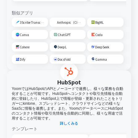
類似アプリ
3Scribe Transcription
Anthropic（Claude）
BigML
Canva
ChatGPT
Coda
Cohere
DeepL
DeepSeek
Dify
DocsFold
Gamma
HubSpot
YoomではHubSpotのAPIとノーコードで連携し、様々な業務を自動
化することが可能です。HubSpotへコンタクトや取引先情報を自動
的に登録したり、HubSpot上で情報が登録・更新されたことをトリ
ガーにkintone、スプレッドシート、クラウドサインなどの様々な
SaaSに情報を連携します。また、YoomのデータベースにHubSpot
のコンタクト情報や取引先情報を自動的に同期し、様々な用途で活
用することが可能です。
詳しくみる
テンプレート