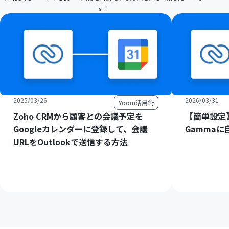
す！
2025/03/26
2026/03/31
Yoom活用術
Zoho CRMから顧客との会議予定を
【簡単設定】
Googleカレンダーに登録して、会議
Gamma
URLをOutlookで送信する方法