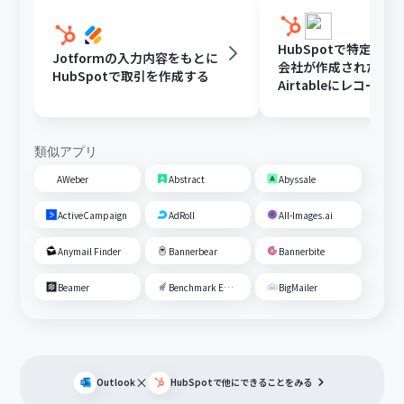
HubSpotで特定条
Jotformの入力内容をもとに
会社が作成されたら
HubSpotで取引を作成する
Airtableにレコード
る
類似アプリ
AWeber
Abstract
Abyssale
ActiveCampaign
AdRoll
All-Images.ai
Anymail Finder
Bannerbear
Bannerbite
Beamer
Benchmark Email
BigMailer
×
Outlook
HubSpot
で他にできることをみる