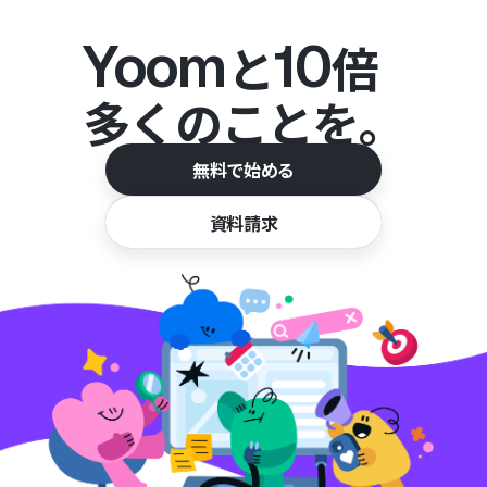
Yoom
10
と
倍
多くのことを。
無料で始める
資料請求