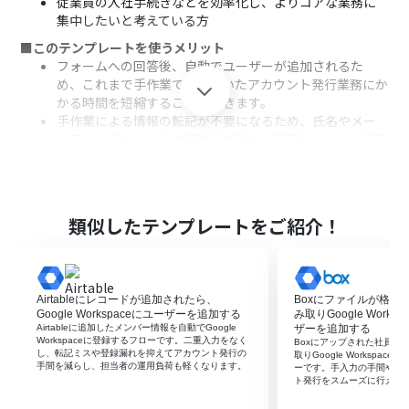
従業員の入社手続きなどを効率化し、よりコアな業務に
集中したいと考えている方
■このテンプレートを使うメリット
フォームへの回答後、自動でユーザーが追加されるた
め、これまで手作業で行っていたアカウント発行業務にか
かる時間を短縮することができます。
手作業による情報の転記が不要になるため、氏名やメー
ルアドレスなどの入力間違いを防ぎ、正確なユーザー情報
の登録を実現します。
■フローボットの流れ
はじめに、GoogleフォームとGoogle Workspaceを
Yoomと連携します。
類似したテンプレートをご紹介！
次に、トリガーでGoogleフォームを選択し、「フォーム
に回答が送信されたら」というアクションを設定し、対象
のフォームを指定します。
最後に、オペレーションでGoogle Workspaceを選択
Airtableにレコードが追加されたら、
Boxにファイルが格納
し、「新規ユーザーを追加」アクションを設定します。こ
Google Workspaceにユーザーを追加する
み取りGoogle Work
こでフォームの回答情報を各項目にマッピングすること
Airtableに追加したメンバー情報を自動でGoogle
ザーを追加する
Workspaceに登録するフローです。二重入力をなく
Boxにアップされた社員情
で、回答内容に基づいたユーザーが自動で作成されます。
し、転記ミスや登録漏れを抑えてアカウント発行の
取りGoogle Workspa
手間を減らし、担当者の運用負荷も軽くなります。
ーです。手入力の手間や入
※「トリガー」：フロー起動のきっかけとなるアクション、「オ
ト発行をスムーズに行えま
ペレーション」：トリガー起動後、フロー内で処理を行うアク