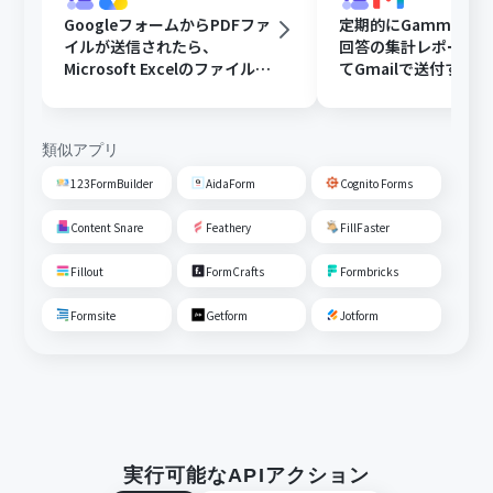
GoogleフォームからPDFファ
定期的にGammaで
イルが送信されたら、
回答の集計レポート
Microsoft Excelのファイルに
てGmailで送付する
変換しGoogle Driveに格納す
る
類似アプリ
123FormBuilder
AidaForm
Cognito Forms
Content Snare
Feathery
FillFaster
Fillout
FormCrafts
Formbricks
Formsite
Getform
Jotform
実行可能なAPIアクション