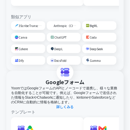
ザーを追加する
類似アプリ
3Scribe Transcription
Anthropic（Claude）
BigML
Canva
ChatGPT
Coda
Cohere
DeepL
DeepSeek
Dify
DocsFold
Gamma
Googleフォーム
YoomではGoogleフォームのAPIとノーコードで連携し、様々な業務
を自動化することが可能です。例えば、Googleフォームで送信され
た情報をSlackやChatworkに通知したり、kintoneやSalesforceなど
のCRMに自動的に情報を格納します。
詳しくみる
テンプレート