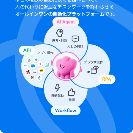
チームプランやサクセスプランなどの有料プランは、2週
人の代わりに退屈なデスクワークを終わらせる
間の無料トライアルを行うことが可能です。無料トライア
オールインワンの自動化プラットフォーム
です。
ル中には制限対象のアプリを使用することができます。