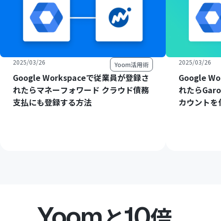
2025/03/26
2025/03/26
Yoom活用術
Google Workspaceで従業員が登録さ
Google 
れたらマネーフォワード クラウド債務
れたらGaro
支払にも登録する方法
カウントを
Yoom
10
と
倍