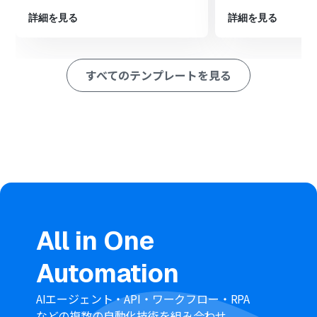
ション
■このワークフローのカスタムポイント
詳細を見る
詳細を見る
Googleフォームのトリガー設定では、自動化の対象とし
たいフォームを任意で選択してください。
Google Workspaceの「新規ユーザーを追加」アクション
すべてのテンプレートを見る
では、氏名やメールアドレス、パスワードといった項目
に、Googleフォームの回答内容を動的な値として設定す
ることが可能です。
■
注意事項
Googleフォーム、Google WorkspaceそれぞれとYoom
を連携させる必要があります。
トリガーは5分、10分、15分、30分、60分の間隔で起動
間隔を選択できます。・プランによって最短の起動間隔が
異なりますので、ご注意ください。
Googleフォームをトリガーとして使用した際の回答内容
を取得する方法は「
Googleフォームトリガーで、回答内
All in One
容を取得する方法
」を参照ください。
Google Workspaceはチームプラン・サクセスプランでの
Automation
みご利用いただけるアプリとなっております。フリープラ
ン・ミニプランの場合は設定しているフローボットのオ
ペレーションやデータコネクトはエラーとなりますので、
AIエージェント・API・ワークフロー・RPA
ご注意ください。
などの複数の自動化技術を組み合わせ、