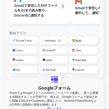
Gmailで受信したPDFファイ
Gmailで受信した内容
ルをOCRで読み取り、
要約して、通知する
Discordに通知する
類似アプリ
3Scribe Transcription
Anthropic（Claude）
BigML
Canva
ChatGPT
Coda
Cohere
DeepL
DeepSeek
Dify
DocsFold
Gamma
Googleフォーム
YoomではGoogleフォームのAPIとノーコードで連携し、様々な業務
を自動化することが可能です。例えば、Googleフォームで送信され
た情報をSlackやChatworkに通知したり、kintoneやSalesforceなど
のCRMに自動的に情報を格納します。
詳しくみる