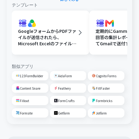
テンプレート
GoogleフォームからPDFファ
定期的にGammaで
イルが送信されたら、
回答の集計レポート
Microsoft Excelのファイルに
てGmailで送付する
変換しGoogle Driveに格納す
る
類似アプリ
123FormBuilder
AidaForm
Cognito Forms
Content Snare
Feathery
FillFaster
Fillout
FormCrafts
Formbricks
Formsite
Getform
Jotform