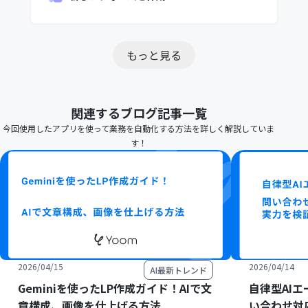
もっと見る
関連するブログ記事一覧
今回使用したアプリを使って業務を自動化する方法を詳しく解説していま
す！
2026/04/15
2026/04/14
AI最新トレンド
Geminiを使ったLP作成ガイド！AIで文
自律型AI
章構成、画像を仕上げる方法
い合わせ対