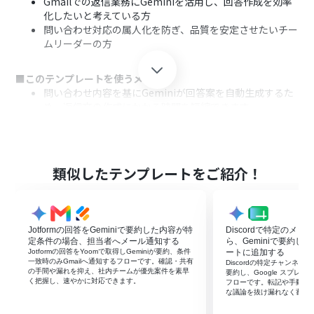
Gmailでの返信業務にGeminiを活用し、回答作成を効率
化したいと考えている方
問い合わせ対応の属人化を防ぎ、品質を安定させたいチー
ムリーダーの方
■このテンプレートを使うメリット
問い合わせ内容を基にGeminiが回答案を自動生成するた
め、返信文の作成にかかる時間を短縮できます
担当者による回答のばらつきを抑え、対応品質の均一化
と業務の標準化に繋がります
■フローボットの流れ
類似したテンプレートをご紹介！
はじめに、Googleフォーム、Gemini、GmailをYoomと
連携します
次に、トリガーでGoogleフォームを選択し、「フォーム
に回答が送信されたら」というアクションを設定して、対
Jotformの回答をGeminiで要約した内容が特
Discordで特定のメ
象のフォームを指定します
定条件の場合、担当者へメール通知する
ら、Geminiで要約しG
続いて、オペレーションでGeminiを選択し、「コンテン
Jotformの回答をYoomで取得しGeminiが要約、条件
ートに追加する
一致時のみGmailへ通知するフローです。確認・共有
Discordの特定チャンネル
ツを生成」アクションを設定します。ここで、トリガーで
の手間や漏れを抑え、社内チームが優先案件を素早
要約し、Google スプレ
取得した問い合わせ内容を基に回答案を作成するようプ
く把握し、速やかに対応できます。
フローです。転記や手動整
な議論を抜け漏れなく蓄積
ロンプトを記述します
最後に、オペレーションでGmailの「メールを送る」アク