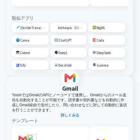
トに追加する
類似アプリ
3Scribe Transcription
Anthropic（Claude）
BigML
Canva
ChatGPT
Coda
Cohere
DeepL
DeepSeek
Dify
DocsFold
Gamma
Gmail
YoomではGmailのAPIとノーコードで連携し、Gmailからのメール送
信を自動化することが可能です。請求書や契約書などを自動的に作
成しGmail経由で送付したり、問い合わせなどに対して自動的に返信
を行うことができます。
詳しくみる
テンプレート