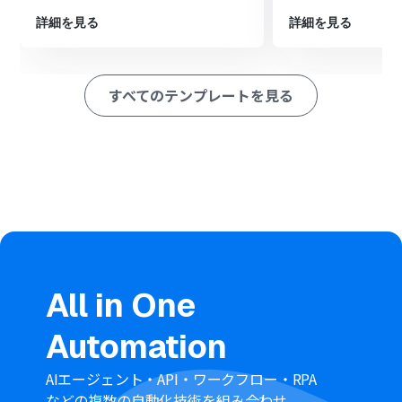
ションを設定し、Geminiが生成した回答案を担当者宛に
詳細を見る
詳細を見る
通知します
※「トリガー」：フロー起動のきっかけとなるアクション、「オ
ペレーション」：トリガー起動後、フロー内で処理を行うアク
すべてのテンプレートを見る
ション
■このワークフローのカスタムポイント
Googleフォームのトリガー設定では、問い合わせフォー
ムに設置する質問項目を任意で設定することが可能です
Gmailでメールを送るアクションを設定する際に、通知を
送付する宛先を任意で設定してください
■注意事項
Googleフォーム、Gemini、GmailのそれぞれとYoomを
連携してください。
All in One
トリガーは5分、10分、15分、30分、60分の間隔で起動
間隔を選択できます。プランによって最短の起動間隔が異
Automation
なりますので、ご注意ください。
Googleフォームをトリガーとして使用した際の回答内容
を取得する方法は「
Googleフォームトリガーで、回答内
AIエージェント・API・ワークフロー・RPA
容を取得する方法
」を参照ください。
などの複数の自動化技術を組み合わせ、