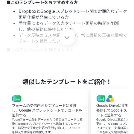
■このテンプレートをおすすめする方
DropboxとGoogle スプレッドシート間で定期的なデータ
更新作業が発生している方
手作業によるデータ入力やチャート更新の時間を削減
し、他の業務に集中したい方
データ反映のミスや漏れを防ぎ、常に最新の正確な情報で
チャートを管理したい方
■このテンプレートを使うメリット
Dropboxにファイルがアップロードされると、関連情報
がGoogle スプレッドシートに自動で追加されチャートが
更新されるため、これまで手作業に費やしていた時間を
短縮することができます。
類似したテンプレートをご紹介！
手作業によるデータの転記ミスや、チャートの更新漏れ
といったヒューマンエラーのリスクを軽減し、データの
正確性を維持することに繋がります。
■フローボットの流れ
フォームの受信内容を文字コードに変換
Google Driveに文
し、Google スプレッドシートでレコードを
要約してGoogle ス
はじめに、DropboxとGoogle スプレッドシートをYoom
追加する
ートに追加する
と連携します。
Yoomフォーム受付データをAIで指定文字コードに変
Google Driveに追加さ
トリガーでDropboxの「特定のフォルダ内でファイルが
換しGoogle スプレッドシートへ追加するフローで
要約し、Google スプレ
す。転記や文字化け対応の手間を減らし、入力ミス
フローです。文書確認や転
作成または更新されたら」というアクションを設定し、対
を抑えて作業を効率化します。
ミスを抑えて情報共有を早