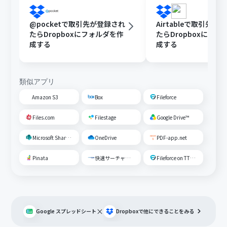
@pocketで取引先が登録され
Airtableで取引先が
たらDropboxにフォルダを作
たらDropboxにフォ
成する
成する
類似アプリ
Amazon S3
Box
Fileforce
Files.com
Filestage
Google Drive™
Microsoft SharePoint
OneDrive
PDF-app.net
Pinata
快速サーチャーGX
Fileforce on TTS Cloud
×
Google スプレッドシート
Dropbox
で他にできることをみる