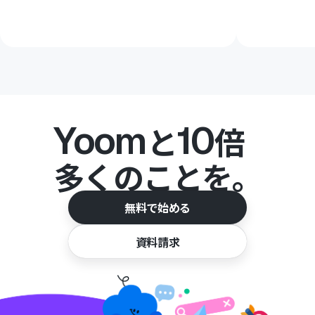
Yoom
10
と
倍
多くのことを。
無料で始める
資料請求