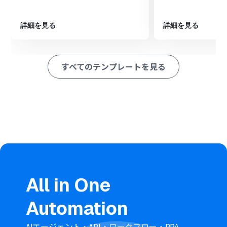
象のフォルダを指定します。
次に、Dropboxの「ファイルをダウンロード」アクショ
ンを設定し、トリガーで検知したファイルをダウンロード
詳細を見る
詳細を見る
します。
続いて、「画像・PDFから文字を読み取る」アクションを
設定し、ダウンロードしたファイルから必要な情報を抽
すべてのテンプレートを見る
出します。
さらに、「繰り返し処理」を設定し、抽出したデータの
うち、Google スプレッドシートに追加したい項目を繰り
返し処理の対象とします。
最後に、Google スプレッドシートの「レコードを追加す
る」アクションを設定し、繰り返し処理で取得したデータ
を指定のスプレッドシートに追加します。これにより、ス
プレッドシートのチャートも自動で更新されます。
※「トリガー」：フロー起動のきっかけとなるアクション、「オ
ペレーション」：トリガー起動後、フロー内で処理を行うアク
ション
All in One
■このワークフローのカスタムポイント
Automation
「画像・PDFから文字を読み取る」では、対象ファイル内
のどの部分の情報を抽出するかを任意でカスタムできま
す。
AIエージェント・API・ワークフロー・RPA