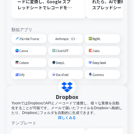
ードに変換し、Google スプ
れたら、AIで要約してG
レッドシートでレコードを追
スプレッドシートの
加する
トに追加する
類似アプリ
3Scribe Transcription
Anthropic（Claude）
BigML
Canva
ChatGPT
Coda
Cohere
DeepL
DeepSeek
Dify
DocsFold
Gamma
Dropbox
YoomではDropboxのAPIとノーコードで連携し、様々な業務を自動
化することが可能です。メールで届いたファイルをDropboxへ格納し
たり、Dropboxにフォルダを自動的に生成できます。
詳しくみる
テンプレート