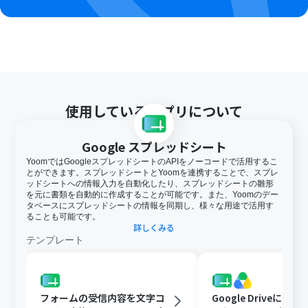
す。アプリの仕様によっては300MB未満になる可能性が
あるので、ご注意ください。
トリガー、各オペレーションでの取り扱い可能なファイ
ル容量の詳細は
こちら
を参照ください。
トリガーは5分、10分、15分、30分、60分の間隔で起動
間隔を選択できます。
プランによって最短の起動間隔が異なりますので、ご注意
ください。
使用しているアプリについて
Google スプレッドシート
YoomではGoogleスプレッドシートのAPIをノーコードで活用するこ
とができます。スプレッドシートとYoomを連携することで、スプレ
ッドシートへの情報入力を自動化したり、スプレッドシートの雛形
を元に書類を自動的に作成することが可能です。また、Yoomのデー
タベースにスプレッドシートの情報を同期し、様々な用途で活用す
ることも可能です。
詳しくみる
テンプレート
フォームの受信内容を文字コ
Google Driveに文