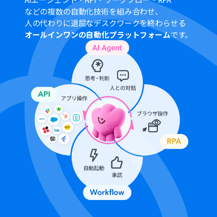
「レコードを追加する」では、前のステップで抽出した
などの複数の自動化技術を組み合わせ、
値を変数として活用し設定することが可能です。
人の代わりに退屈なデスクワークを終わらせる
「繰り返し処理」では、どのデータを対象に繰り返し処
オールインワンの自動化プラットフォーム
です。
理を行いGoogle スプレッドシートへレコードとして追加
するか、任意に設定・追加することができます。
■
注意事項
Dropbox、Google スプレッドシートのそれぞれとYoom
を連携してください。
Google スプレッドシートのチャートの作成や範囲の設定
は事前に行う必要があります。
「OCRまたは音声を文字起こしする」「同じ処理を繰り
返す」の各オペレーションはチームプラン・サクセスプラ
ンでのみご利用いただける機能となっております。フリー
プラン・ミニプランの場合は設定しているフローボット
のオペレーションはエラーとなりますので、ご注意くださ
い。
チームプランやサクセスプランなどの有料プランは、2週
間の無料トライアルを行うことが可能です。無料トライア
ル中には制限対象のアプリやAI機能（オペレーション）を
使用することができます。
ダウンロード可能なファイル容量は最大300MBまでで