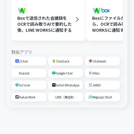
Boxで送信された会議録を
Boxにファイルが格
OCRで読み取りAIで要約した
ら、OCRで読み取りLI
後、LINE WORKSに通知する
WORKSに通知する
類似アプリ
2Chat
ChatLuck
Chatwork
Discord
Google Chat
Hilos
InCircle
InOut WhatsApp
JANDI
Kakao Work
LINE（現在利用不可）
Megaapi Start