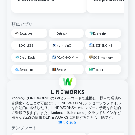
類似アプリ
Booqable
Detrack
Easyship
LOGILESS
MaintainX
NEXT ENGINE
Order Desk
PCAクラウド 商魂･商管
SOS Inventory
Sendcloud
Sendle
Tookan
LINE WORKS
YoomではLINE WORKSのAPIとノーコードで連携し、様々な業務を
自動化することが可能です。LINE WORKSにメッセージやファイル
を自動的に送信したり、LINE WORKSのカレンダーに予定を自動的
に登録できます。また、kintone、Salesforce、クラウドサインなど
様々なSaaSの情報をLINE WORKSに連携することも可能です。
詳しくみる
テンプレート