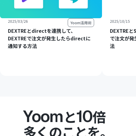
2025/03/26
2025/10/15
Yoom活用術
DEXTREとdirectを連携して、
DEXTREと
DEXTREで注文が発生したらdirectに
で注文が発生
通知する方法
法
Yoom
10
と
倍
多くのことを。