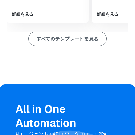
ション
■このワークフローのカスタムポイント
詳細を見る
詳細を見る
DEXTREのトリガー設定で、フローを起動する間隔や、対
象となるブランドIDを任意で設定してください。
LINE WORKSのメッセージ送信設定では、通知を送るボッ
すべてのテンプレートを見る
トIDとトークルームIDを指定します。また、メッセージ本
文は、DEXTREから取得した注文情報（アウトプット）
を組み込んで自由に作成できます。
■注意事項
DEXTRE、LINE WORKSのそれぞれとYoomを連携してく
ださい。
LINE WORKSのマイアプリ連携方法は
こちら
をご参照くだ
さい。
トリガーは5分、10分、15分、30分、60分の間隔で起動
間隔を選択できます。
All in One
プランによって最短の起動間隔が異なりますので、ご注意
ください。
Automation
AIエージェント・API・ワークフロー・RPA