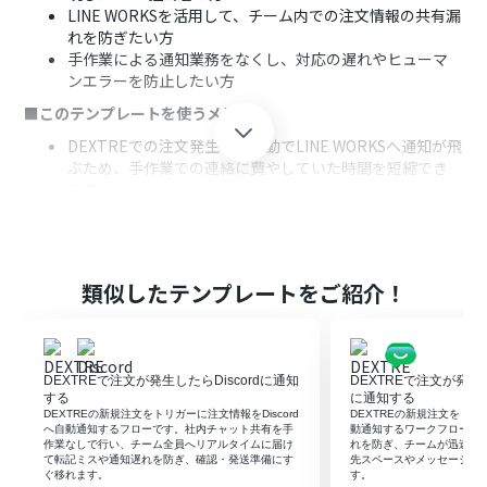
LINE WORKSを活用して、チーム内での注文情報の共有漏
れを防ぎたい方
手作業による通知業務をなくし、対応の遅れやヒューマ
ンエラーを防止したい方
■このテンプレートを使うメリット
DEXTREでの注文発生時に自動でLINE WORKSへ通知が飛
ぶため、手作業での連絡に費やしていた時間を短縮でき
ます。
システムが自動で通知を行うことで、手作業による連絡漏
れや遅延といったヒューマンエラーの発生を防ぎます。
■フローボットの流れ
類似したテンプレートをご紹介！
はじめに、DEXTREとLINE WORKSをYoomと連携しま
す。
次に、トリガーでDEXTREを選択し、「注文が発生した
ら」というアクションを設定します。
DEXTREで注文が発生したらDiscordに通知
DEXTREで注文が発生した
最後に、オペレーションでLINE WORKSを選択し、「トー
する
に通知する
クルームにメッセージを送信」のアクションを設定して、
DEXTREの新規注文をトリガーに注文情報をDiscord
DEXTREの新規注文をトリガー
注文情報を通知します。
へ自動通知するフローです。社内チャット共有を手
動通知するワークフローで
作業なしで行い、チーム全員へリアルタイムに届け
れを防ぎ、チームが迅速に
※「トリガー」：フロー起動のきっかけとなるアクション、「オ
て転記ミスや通知遅れを防ぎ、確認・発送準備にす
先スペースやメッセージ内
ぐ移れます。
す。
ペレーション」：トリガー起動後、フロー内で処理を行うアク