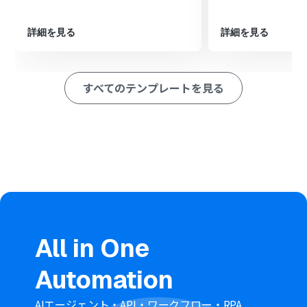
たり、テキストを要約したりします。
分岐機能を設定し、読み取ったテキスト内のキーワード
など、特定の条件に応じてその後の処理を振り分けます。
詳細を見る
詳細を見る
分岐した処理の先にGoogle Driveの「ファイルをアップ
ロードする」アクションをそれぞれ設定し、ファイルを適
切なフォルダに保存します。
すべてのテンプレートを見る
※「トリガー」：フロー起動のきっかけとなるアクション、「オ
ペレーション」：トリガー起動後、フロー内で処理を行うアク
ション
■このワークフローのカスタムポイント
Gmailのトリガー設定では、フローを起動する条件を柔軟
にカスタマイズできます。
特定の送信元メールアドレスや、件名・本文に含まれる
キーワード（例：「請求書」「注文書」など）を指定す
ることで、必要なメールのみを対象に自動化を実行できま
す。
All in One
■注意事項
Automation
Gmail、Google DriveのそれぞれとYoomを連携してくだ
さい。
OCRまたは音声を文字起こしするAIオペレーションはチ
AIエージェント・API・ワークフロー・RPA