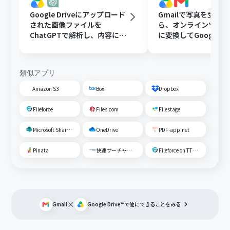
Google Driveにアップロード
Gmailで写真を受け
された画像ファイルを
ら、オンラインツール
ChatGPTで解析し、内容に応
に変換してGoogle Dr
じたフォルダに移動する
存する
類似アプリ
Amazon S3
Box
Dropbox
Fileforce
Files.com
Filestage
Microsoft SharePoint
OneDrive
PDF-app.net
Pinata
快速サーチャーGX
Fileforce on TTS Cloud
×
Gmail
Google Drive™
で他にできることをみる