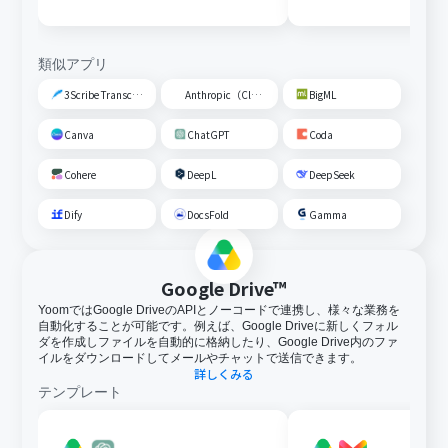
類似アプリ
3Scribe Transcription
Anthropic（Claude）
BigML
Canva
ChatGPT
Coda
Cohere
DeepL
DeepSeek
Dify
DocsFold
Gamma
Google Drive™
YoomではGoogle DriveのAPIとノーコードで連携し、様々な業務を
自動化することが可能です。例えば、Google Driveに新しくフォル
ダを作成しファイルを自動的に格納したり、Google Drive内のファ
イルをダウンロードしてメールやチャットで送信できます。
詳しくみる
テンプレート