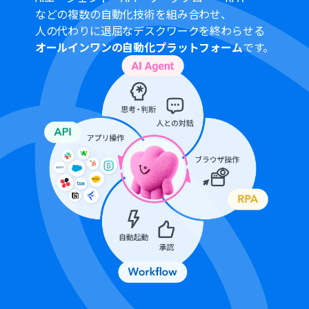
ームプラン・サクセスプランでのみご利用いただける機能
などの複数の自動化技術を組み合わせ、
となっております。フリープラン・ミニプランの場合は設
人の代わりに退屈なデスクワークを終わらせる
定しているフローボットのオペレーションはエラーとな
オールインワンの自動化プラットフォーム
です。
りますので、ご注意ください。
チームプランやサクセスプランなどの有料プランは、2週
間の無料トライアルを行うことが可能です。無料トライア
ル中には制限対象のアプリやAI機能（オペレーション）を
使用することができます。
「進行先を切り替える」はミニプラン以上のプランでご
利用いただける機能（オペレーション）となっておりま
す。フリープランの場合は設定しているフローボットのオ
ペレーションはエラーとなりますので、ご注意ください。
ミニプランなどの有料プランは、2週間の無料トライアル
を行うことが可能です。無料トライアル中には制限対象の
アプリや機能（オペレーション）を使用することができ
ます。