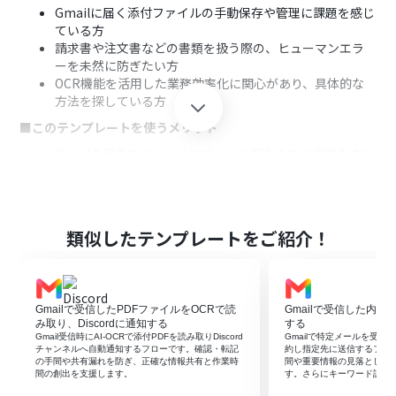
Gmailに届く添付ファイルの手動保存や管理に課題を感じ
ている方
請求書や注文書などの書類を扱う際の、ヒューマンエラ
ーを未然に防ぎたい方
OCR機能を活用した業務効率化に関心があり、具体的な
方法を探している方
■このテンプレートを使うメリット
Gmailの受信をきっかけにファイル保存までが自動化され
るため、これまで手作業に費やしていた時間を短縮でき
ます。
自動で処理が実行されることで、ファイルの保存漏れや誤
ったフォルダへの格納といったヒューマンエラーのリス
類似したテンプレートをご紹介！
クを軽減します。
■フローボットの流れ
GmailとGoogle DriveをYoomと連携します。
Gmailで受信したPDFファイルをOCRで読
Gmailで受信した内容
トリガーでGmailを選択し、「特定のキーワードに一致す
み取り、Discordに通知する
する
るメールを受信したら」というアクションを設定します。
Gmail受信時にAI-OCRで添付PDFを読み取りDiscord
Gmailで特定メールを受信し
オペレーションでOCR機能を設定し、メールに添付され
チャンネルへ自動通知するフローです。確認・転記
約し指定先に送信するフロ
の手間や共有漏れを防ぎ、正確な情報共有と作業時
間や重要情報の見落としを
た画像やPDFファイルから文字情報を読み取ります。
間の創出を支援します。
す。さらにキーワード設定
AI機能を活用し、読み取った情報からファイル名を生成し