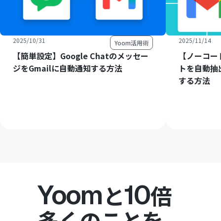
2025/10/31
2025/11/14
Yoom活用術
【簡単設定】Google Chatのメッセー
【ノーコー
ジをGmailに自動通知する方法
トを自動抽
する方法
Yoom
10
と
倍
多くのことを。