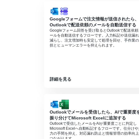
プランによって最短の起動間隔が異なりま
Googleフォームで注文情報が送信されたら、
Outlookで配送依頼のメールを自動送信する
Googleフォーム回答を受け取るとOutlookで配送依
ールを自動送信するフローです。入力転記や送信漏れ
減らし、注文増加時も安定して処理を回せ、手作業の
担とヒューマンエラーを抑えられます。
詳細を見る
Outlookでメールを受信したら、AIで重要度
振り分けてMicrosoft Excelに追加する
Outlookで受信したメールをAIが重要度ごとに判定し
Microsoft Excelへ自動転記するフローです。仕分け
力の手間を抑え、対応漏れ防止と情報管理の効率向上
つながります。