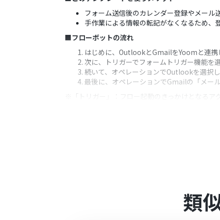
フォーム送信後のカレンダー登録やメール
手作業による情報の転記がなくなるため、
■フローボットの流れ
はじめに、OutlookとGmailをYoomと連
次に、トリガーでフォームトリガー機能を
続いて、オペレーションでOutlookを
最後に、オペレーションでGmailの「メ
※「トリガー」：フロー起動のきっかけとなるア
■このワークフローのカスタムポイント
Outlookの「自分のカレンダーにイベ
として設定することが可能です。
Gmailの「メールを送る」アクションで
ールを自動で作成することも可能です。
■注意事項
Outlook、GmailのそれぞれとYoomを
類
Microsoft365（旧Office365）に
に失敗する可能性があります。
トリガーは5分、10分、15分、30分、6