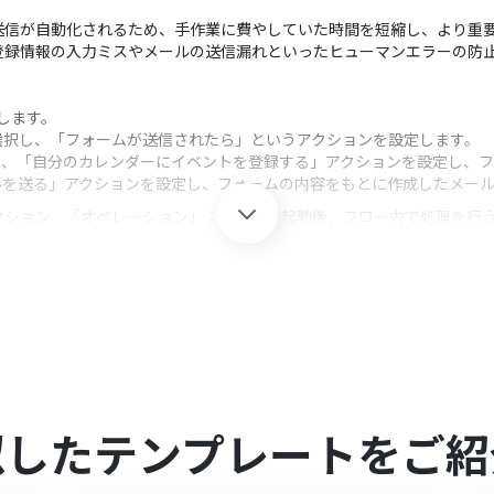
送信が自動化されるため、手作業に費やしていた時間を短縮し、より重
登録情報の入力ミスやメールの送信漏れといったヒューマンエラーの防
携します。
選択し、「フォームが送信されたら」というアクションを設定します。
選択し、「自分のカレンダーにイベントを登録する」アクションを設定し、
ールを送る」アクションを設定し、フォームの内容をもとに作成したメー
クション、「オペレーション」：トリガー起動後、フロー内で処理を行
ントを登録する」アクションでは、イベントのタイトルや説明欄に、フォ
は、宛先や件名、本文などを任意で設定できます。本文にフォームで取得
連携してください。
似したテンプレートをご紹
は、家庭向けプランと一般法人向けプラン（Microsoft365 Business
0分の間隔で起動間隔を選択できます。