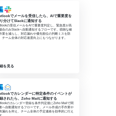
utlookでメールを受信したら、AIで重要度を
り分けてSlackに通知する
utlookの受信メールをAIで重要度判定し、緊急度が高
場合のみSlackへ自動通知するフローです。煩雑な確
作業を減らし、対応漏れや優先順位の判断ミスを防
、チーム全体の対応速度向上にもつながります。
細を見る
utlookでカレンダーに特定条件のイベントが
録されたら、Zoho Mailに通知する
utlookのカレンダー登録を条件判定後にZoho Mailで関
者へ自動通知するフローです。メール作成の手作業や
有漏れを抑え、チーム全体の予定連絡を効率的に行え
す。