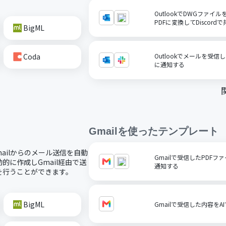
OutlookでDWGファ
PDFに変換してDiscord
BigML
Coda
Outlookでメールを受信
に通知する
Gmail
を使ったテンプレート
mailからのメール送信を自動
Gmailで受信したPDFファ
に作成しGmail経由で送
通知する
を行うことができます。
BigML
Gmailで受信した内容を