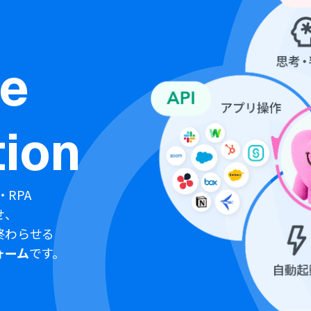
ne
ion
・RPA
せ、
終わらせる
ォーム
です。