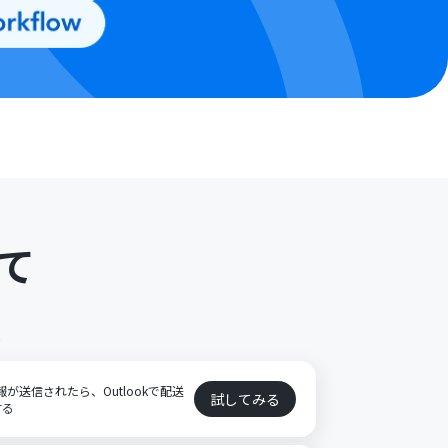
て
ト
報が送信されたら、Outlookで配送
試してみる
する