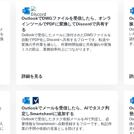
すので、ご注意ください。
OutlookでDWGファイルを受信したら、オンラ
O
インツールでPDFに変換してDiscordで共有す
振
頼メ
る
O
を
い
Outlookで受信したメールに添付されたDWGファイルを
負
認
自動でPDF化しDiscordへ共有するフローです。転送や
ぎ
変換の手作業を減らし、作業時間短縮と共有漏れや変換
ミスの防止、業務効率向上につながります。
詳細を見る
詳
を
Outlookでメールを受信したら、AIでタスク判
O
定しSmartsheetに追加する
登
Outlookで受信したタスク依頼メールをAIで判定し、必
O
や入
要情報をSmartsheetへ自動登録するフローです。転記作
係
に
業の手間や依頼の見落としを防げます。
共
ま