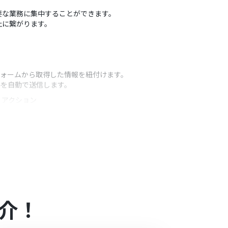
要な業務に集中することができます。
止に繋がります。
フォームから取得した情報を紐付けます。
ルを自動で送信します。
うアクション
ームで取得した氏名や予約内容などの情報を動的な値
した情報を埋め込み、パーソナライズされた案内メ
介！
）があり、一般法人向けプランに加入していない場合には認証