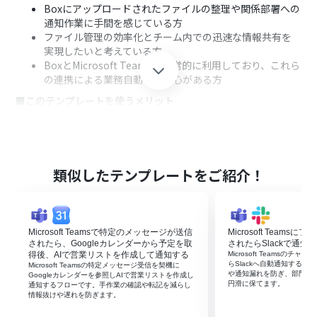
Boxにアップロードされたファイルの整理や関係部署への
通知作業に手間を感じている方
ファイル管理の効率化とチーム内での迅速な情報共有を
実現したいと考えている方
BoxとMicrosoft Teamsを日常的に利用しており、これら
の連携による業務自動化に関心がある方
■このテンプレートを使うメリット
Boxでのファイルアップロード後のフォルダ移動と
Microsoft Teamsへの通知が自動的に行われるため、こ
れまで手作業に費やしていた時間を他の業務に充てるこ
とができます。
類似したテンプレートをご紹介！
手作業によるファイルの移動ミスや、Microsoft Teams
への通知漏れといったヒューマンエラーのリスクを低減
し、確実な情報共有と業務プロセスの標準化を促進しま
す。
Microsoft Teamsで特定のメッセージが送信
Microsoft Team
■フローボットの流れ
されたら、Googleカレンダーから予定を取
されたらSlackで通知
得後、AIで営業リストを作成して通知する
Microsoft Teamsの
はじめに、BoxとMicrosoft TeamsをYoomと連携させま
らSlackへ自動通知する
Microsoft Teamsの特定メッセージ受信を契機に
や通知漏れを防ぎ、部門間
す。
Googleカレンダーを参照しAIで営業リストを作成し
円滑に保てます。
通知するフローです。手作業の確認や転記を減らし
次に、トリガーとしてBoxの「フォルダにファイルがアッ
情報抜けや遅れを防ぎます。
プロードされたら」というアクションを設定し、対象のフ