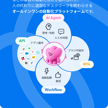
ださい。
人の代わりに退屈なデスクワークを終わらせる
Microsoft365（旧Office365）には、家庭向けプランと一
オールインワンの自動化プラットフォーム
です。
般法人向けプラン（Microsoft365 Business）があり、一
般法人向けプランに加入していない場合には認証に失敗
する可能性があります。
トリガーは5分、10分、15分、30分、60分の間隔で起動
間隔を選択できます。
プランによって最短の起動間隔が異なりますので、ご注意
ください。