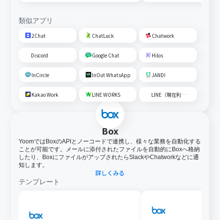
成して通知する
類似アプリ
2Chat
ChatLuck
Chatwork
Discord
Google Chat
Hilos
InCircle
InOut WhatsApp
JANDI
Kakao Work
LINE WORKS
LINE（現在利用不可）
Box
YoomではBoxのAPIとノーコードで連携し、様々な業務を自動化する
ことが可能です。メールに添付されたファイルを自動的にBoxへ格納
したり、BoxにファイルがアップされたらSlackやChatworkなどに通
知します。
詳しくみる
テンプレート