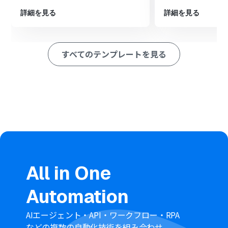
ォルダを指定します。
続いて、Boxの「フォルダを移動」アクションを設定し、
詳細を見る
詳細を見る
アップロードされたファイルを移動させたい先のフォル
ダを指定します。
最後に、Microsoft Teamsの「チャネルにメッセージを
すべてのテンプレートを見る
送る」アクションを設定し、指定したチャネルにファイル
が移動された旨と関連情報を通知します。
※「トリガー」：フロー起動のきっかけとなるアクション、「オ
ペレーション」：トリガー起動後、フロー内で処理を行うアク
ション
■このワークフローのカスタムポイント
Microsoft Teamsへの通知設定において、通知を送信す
るチャネルは運用に合わせて任意に指定することが可能
です。
通知メッセージの本文は、トリガーや前段のオペレーシ
All in One
ョンで取得したファイル名やフォルダ名といった情報を
変数として柔軟に埋め込み、より具体的で分かりやすい
Automation
通知内容にカスタムすることができます。
■
注意事項
AIエージェント・API・ワークフロー・RPA
Box、Microsoft TeamsのそれぞれとYoomを連携してく
などの複数の自動化技術を組み合わせ、