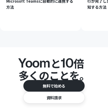
Microsoft Teamsに自動的に連携する
行が完了したら
方法
知する方法
Yoom
10
と
倍
多くのことを。
無料で始める
資料請求