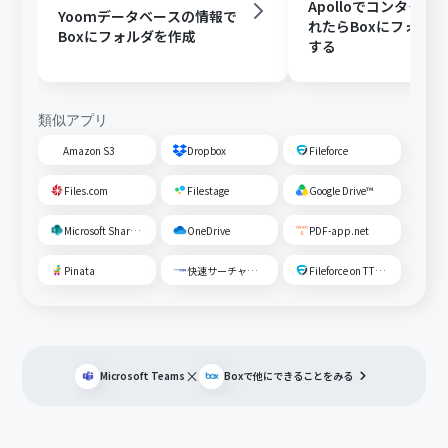
Apolloでコンタクト
Yoomデータベースの情報で
れたらBoxにフォル
Boxにフォルダを作成
する
類似アプリ
Amazon S3
Dropbox
Fileforce
Files.com
Filestage
Google Drive™
Microsoft SharePoint
OneDrive
PDF-app.net
Pinata
快速サーチャーGX
Fileforce on TTS Cloud
×
Microsoft Teams
Box
で他にできることをみる