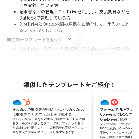
定を登録している方
請求書などの管理にOneDriveを利用し、支払期日などを
Outlookで管理している方
OneDriveとOutlook間の連携を自動化して、手入力によ
るミスをなくしたい方
■このテンプレートを使うメリット
OneDriveへのファイル追加だけでOutlookへの予定登録
が自動で完了するため、これまで手作業に費やしていた
時間を短縮し、コア業務に集中できます。
手作業による転記が不要になるため、日付や内容の入力
間違い、重要な予定の登録漏れといったヒューマンエラ
ーの防止に繋がります。
類似したテンプレートをご紹介！
■フローボットの流れ
はじめに、OneDriveとOutlookをYoomと連携します。
次に、トリガーでOneDriveを選択し、「特定フォルダ内
HubSpotで取引先が登録されたらOneDrive
フォームでPDFファイ
にファイルが作成または更新されたら」を設定します。
に取引先ごとのフォルダを作成する
ConvertioでDOC
次に、オペレーションで分岐機能を設定し、ファイル名
HubSpotで取引先を登録すると自動でOneDriveに同
OneDriveに格納する
など特定の条件に合致した場合のみ後続の処理に進むよ
名フォルダを作成するフローです。フォルダ命名や
フォーム経由で受け取ったPDFを
作成漏れの心配をなくし、資料保管の手間と入力ミ
うにします。
DOCに変換しOneDriv
スを抑えて営業活動にしっかり集中できます。
変換やアップロードの手作
続いて、OneDriveの「ファイルをダウンロード」アクシ
削減と格納ミスの防止に役