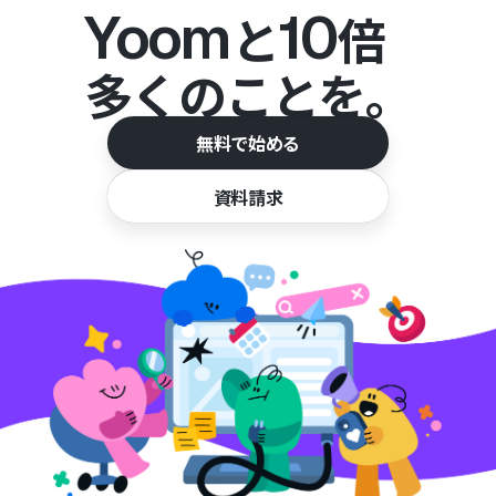
Yoom
10
と
倍
多くのことを。
無料で始める
資料請求