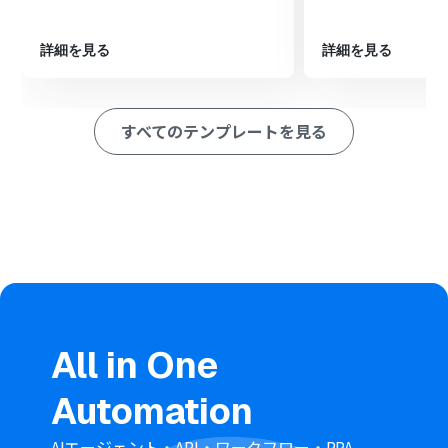
ョンで対象のファイルをダウンロードします。
次に、OCR機能でダウンロードしたファイルの内容を読
み取ります。
詳細を見る
詳細を見る
その後、AI機能で読み取ったテキストから、件名や日付な
どの必要な情報を抽出します。
最後に、Outlookの「自分のカレンダーにイベントを登録
すべてのテンプレートを見る
する」アクションを設定し、抽出した情報を基にイベント
を作成します。
※「トリガー」：フロー起動のきっかけとなるアクション、「オ
ペレーション」：トリガー起動後、フロー内で処理を行うアク
ション
■このワークフローのカスタムポイント
OneDriveのトリガー設定では、監視の対象としたいドラ
イブIDやフォルダIDを任意で設定してください。
分岐機能では、ファイル名など前段のトリガーで取得した
情報をもとに、後続の処理を分岐させる条件を自由に設
All in One
定できます。
OCR機能では、読み取り対象のファイルや、ファイル内
Automation
のどの項目を抽出するかを任意でカスタマイズすること
が可能です。
AI機能では、抽出したい項目（例：イベント名、日付な
AIエージェント・API・ワークフロー・RPA