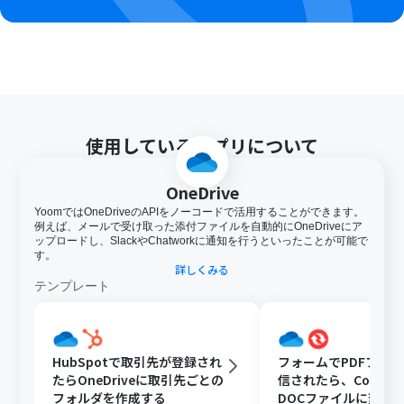
（オペレーション）となっております。フリープランの場
合は設定しているフローボットのオペレーションはエラ
ーとなりますので、ご注意ください。
ミニプランなどの有料プランは、2週間の無料トライアル
を行うことが可能です。無料トライアル中には制限対象の
アプリや機能（オペレーション）を使用することができ
ます。
アプリの仕様上、ファイルの作成日時と最終更新日時が
使用しているアプリについて
同一にならない場合があり、正しく分岐しない可能性があ
るのでご了承ください。
OneDrive
OCRまたは音声を文字起こしするAIオペレーションはチ
ームプラン・サクセスプランでのみご利用いただける機能
YoomではOneDriveのAPIをノーコードで活用することができます。
となっております。フリープラン・ミニプランの場合は設
例えば、メールで受け取った添付ファイルを自動的にOneDriveにア
ップロードし、SlackやChatworkに通知を行うといったことが可能で
定しているフローボットのオペレーションはエラーとな
す。
りますので、ご注意ください。
詳しくみる
チームプランやサクセスプランなどの有料プランは、2週
テンプレート
間の無料トライアルを行うことが可能です。無料トライア
ル中には制限対象のアプリやAI機能（オペレーション）を
使用することができます。
オペレーション数が5つを越えるフローボットを作成する
HubSpotで取引先が登録され
フォームでPDFファ
際は、ミニプラン以上のプランで設定可能です。フリープ
たらOneDriveに取引先ごとの
信されたら、Convert
ランの場合はフローボットが起動しないため、ご注意く
フォルダを作成する
DOCファイルに変換