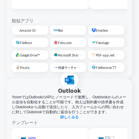
ださい。
OneDriveに格納する
類似アプリ
Amazon S3
Box
Dropbox
Fileforce
Files.com
Filestage
Google Drive™
Microsoft SharePoint
PDF-app.net
Pinata
快速サーチャーGX
Fileforce on TTS Cloud
Outlook
YoomではOutlookのAPIとノーコードで連携し、Outolookからのメー
ル送信を自動化することが可能です。例えば契約書や請求書を作成
しOutolookから自動で送信したり、入力フォームからの問い合わせ
に対してOutolookで自動的に返信を行うことができます。
詳しくみる
テンプレート