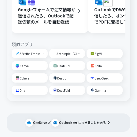
Googleフォームで注文情報が
OutlookでDWGフ
送信されたら、Outlookで配
信したら、オンライ
送依頼のメールを自動送信す
でPDFに変換してDisc
る
共有する
類似アプリ
3Scribe Transcription
Anthropic（Claude）
BigML
Canva
ChatGPT
Coda
Cohere
DeepL
DeepSeek
Dify
DocsFold
Gamma
×
OneDrive
Outlook
で他にできることをみる