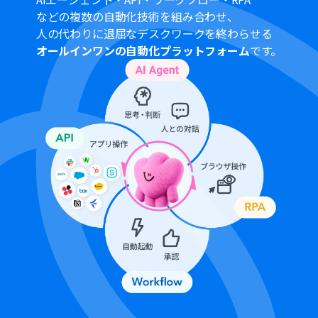
ど）をプロンプトで自由に指示し、Outlookのカレンダー
などの複数の自動化技術を組み合わせ、
登録に必要な情報を整形できます。
人の代わりに退屈なデスクワークを終わらせる
Outlookへのイベント登録では、件名や開始日時などの各
オールインワンの自動化プラットフォーム
です。
項目に、固定値や前段のAI機能で抽出した情報を変数とし
て設定してください。
■注意事項
OneDrive、OutlookのそれぞれとYoomを連携してくだ
さい。
Microsoft365（旧Office365）には、家庭向けプランと一
般法人向けプラン（Microsoft365 Business）があり、一
般法人向けプランに加入していない場合には認証に失敗
する可能性があります。
トリガーは5分、10分、15分、30分、60分の間隔で起動
間隔を選択できます。
プランによって最短の起動間隔が異なりますので、ご注意
ください。
ダウンロード可能なファイル容量は最大300MBまでで
す。アプリの仕様によっては300MB未満になる可能性が
あるので、ご注意ください。
https://intercom.help/yoom/ja/articles/9413924
分岐はミニプラン以上のプランでご利用いただける機能