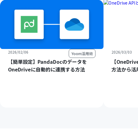
2026/02/06
2026/03/03
Yoom活用術
【簡単設定】PandaDocのデータを
【OneDri
OneDriveに自動的に連携する方法
方法から活