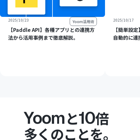
2025/10/23
2025/10/17
Yoom活用術
【Paddle API】各種アプリとの連携方
【簡単設定】
法から活用事例まで徹底解説。
自動的に連
Yoom
10
と
倍
多くのことを。