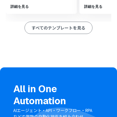
ようにします
詳細を見る
詳細を見る
※「トリガー」：フロー起動のきっかけとなるアクション、「オ
ペレーション」：トリガー起動後、フロー内で処理を行うアク
ション
すべてのテンプレートを見る
■このワークフローのカスタムポイント
分岐機能では、トリガーで取得したPaddleのプロダクト
情報（プロダクト名など）を基にして、後続のオペレーシ
ョンを起動させる条件を任意で設定できます
Boxでフォルダを作成するアクションでは、フォルダの作
成場所やフォルダ名を任意に設定でき、Paddleで取得し
たプロダクト名を変数としてフォルダ名に利用すること
も可能です
■注意事項
Paddle、BoxのそれぞれとYoomを連携してください。
All in One
分岐はミニプラン以上のプランでご利用いただける機能
（オペレーション）となっております。フリープランの場
Automation
合は設定しているフローボットのオペレーションはエラ
ーとなりますので、ご注意ください。
ミニプランなどの有料プランは、2週間の無料トライアル
AIエージェント・API・ワークフロー・RPA
を行うことが可能です。無料トライアル中には制限対象の
などの複数の自動化技術を組み合わせ、