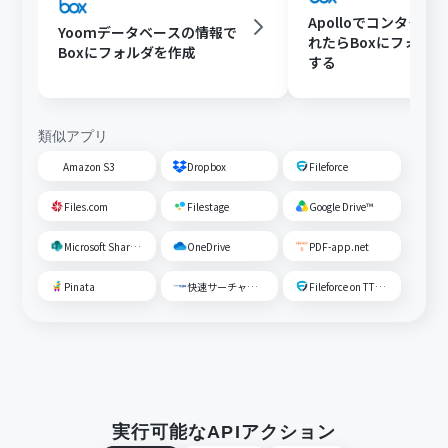
Apolloでコンタクト
Yoomデータベースの情報で
れたらBoxにフォル
Boxにフォルダを作成
する
類似アプリ
Amazon S3
Dropbox
Fileforce
Files.com
Filestage
Google Drive™
Microsoft SharePoint
OneDrive
PDF-app.net
Pinata
快速サーチャーGX
Fileforce on TTS Cloud
実行可能なAPIアクション