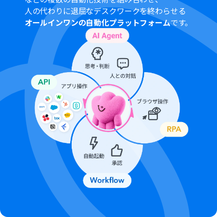
アプリや機能（オペレーション）を使用することができ
人の代わりに退屈なデスクワークを終わらせる
ます。
オールインワンの自動化プラットフォーム
です。