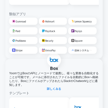
類似アプリ
Gumroad
Hotmart
Lemon Squeezy
Paid
Paystack
Paysys
ProAbono
Recurly
Square
Stripe
UnivaPay
日本システム収納
Box
YoomではBoxのAPIとノーコードで連携し、様々な業務を自動化する
ことが可能です。メールに添付されたファイルを自動的にBoxへ格納
したり、BoxにファイルがアップされたらSlackやChatworkなどに通
知します。
詳しくみる
テンプレート