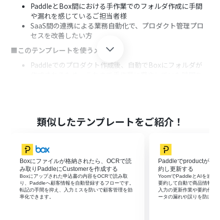
PaddleとBox間における手作業でのフォルダ作成に手間
や漏れを感じているご担当者様
SaaS間の連携による業務自動化で、プロダクト管理プロ
セスを改善したい方
■このテンプレートを使うメリット
Paddleでのプロダクト作成後、自動でBoxにフォルダが
作成されるため、これまで手作業に費やしていた時間を
短縮し、より重要な業務に集中できます
手動でのフォルダ作成時に起こりがちな、命名規則の間
違いや作成漏れといったヒューマンエラーを防ぎ、管理体
制の標準化に繋がります
類似したテンプレートをご紹介！
■フローボットの流れ
はじめに、PaddleとBoxをYoomと連携します
次に、トリガーでPaddleを選択し、「Product Created」
Boxにファイルが格納されたら、OCRで読
Paddleでproduc
というアクションを設定します
み取りPaddleにCustomerを作成する
約し更新する
次に、オペレーションで「分岐機能」を設定し、特定の
Boxにアップされた申込書の内容をOCRで読み取
YoomでPaddleとAIを
条件を満たすプロダクトが作成された場合のみ、後続の
り、Paddleへ顧客情報を自動登録するフローです。
要約して自動で商品情報を
転記の手間を抑え、入力ミスを防いで顧客管理を効
入力の更新作業や要約作成
アクションが実行されるように条件を指定します
率化できます。
ータの漏れや誤りを防げま
最後に、オペレーションでBoxの「フォルダを作成する」
アクションを設定し、指定の場所にフォルダが作成される