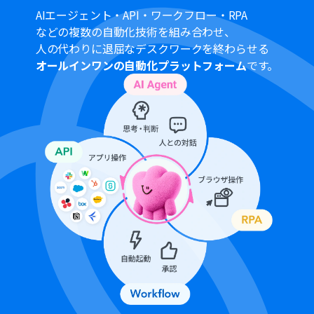
般法人向けプラン（Microsoft365 Business）があり、一
AIエージェント・API・ワークフロー・RPA
般法人向けプランに加入していない場合には認証に失敗
などの複数の自動化技術を組み合わせ、
する可能性があります。
人の代わりに退屈なデスクワークを終わらせる
トリガーは5分、10分、15分、30分、60分の間隔で起動
オールインワンの自動化プラットフォーム
です。
間隔を選択できます。
プランによって最短の起動間隔が異なりますので、ご注意
ください。
Difyのマイアプリ連携方法は「
Difyマイアプリ登録方法と
連携するとできること
」をご参照ください。