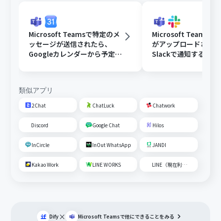
Microsoft Teamsで特定のメ
Microsoft Teams
ッセージが送信されたら、
がアップロードされ
Googleカレンダーから予定を
Slackで通知する
取得後、AIで営業リストを作
成して通知する
類似アプリ
2Chat
ChatLuck
Chatwork
Discord
Google Chat
Hilos
InCircle
InOut WhatsApp
JANDI
Kakao Work
LINE WORKS
LINE（現在利用不可）
×
Dify
Microsoft Teams
で他にできることをみる