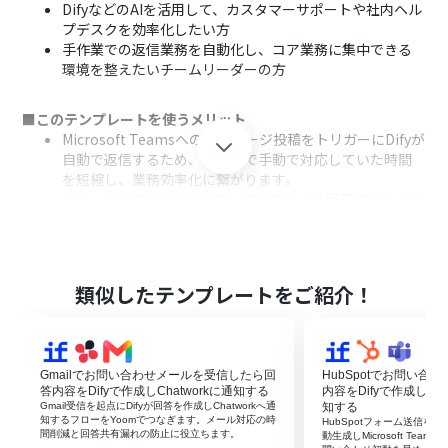
DifyなどのAIを活用して、カスタマーサポートや社内ヘル
プデスクを効率化したい方
手作業での返信業務を自動化し、コア業務に集中できる
環境を整えたいチームリーダーの方
■このテンプレートを使うメリット
Microsoft Teamsへのメッセージ投稿をトリガーにDifyが
自動で返信するため、これまで手動で対応していた時間
を短縮し、業務効率化に繋がります。
AIが一次返信を行うことで、担当者による回答のばらつき
を防ぎ、対応品質の標準化を実現します。
■フローボットの流れ
はじめに、Microsoft TeamsとDifyをYoomと連携しま
類似したテンプレートをご紹介！
す。
次に、トリガーでMicrosoft Teamsを選択し、「チャネ
ルにメッセージが送信されたら」というアクションを設定
します。
Gmailでお問い合わせメールを受信したら回
HubSpotでお問い合
続いて、オペレーションでDifyの「チャットメッセージを
答内容をDifyで作成しChatworkに通知する
内容をDifyで作成してMic
送信」アクションを設定し、Teamsのメッセージ内容を
Gmail受信を起点にDifyが回答を作成しChatworkへ通
知する
知するフローをYoomでつなぎます。メール対応の時
HubSpotフォーム送信を起
基に返信内容を生成させます。
間削減と回答共有漏れの防止に役立ちます。
動生成しMicrosoft Te