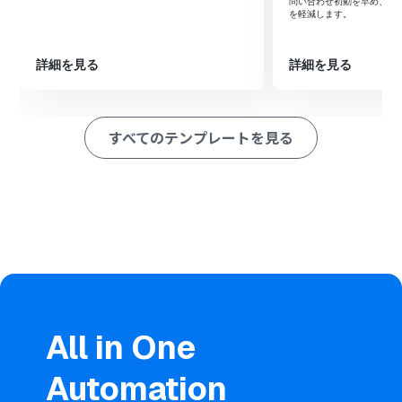
最後に、Microsoft Teamsの「チャネルにメッセージを
問い合わせ初動を早め、文
を軽減します。
送る」アクションを設定し、Difyが生成した内容を対象の
チャネルに自動で投稿します。
※「トリガー」：フロー起動のきっかけとなるアクション、「オ
詳細を見る
詳細を見る
ペレーション」：トリガー起動後、フロー内で処理を行うアク
ション
すべてのテンプレートを見る
■このワークフローのカスタムポイント
Microsoft Teamsのトリガー設定では、どのチームのど
のチャネルを監視対象とするか、チームIDとチャネルID
で指定し、フローの起動間隔も設定してください。
Difyでチャットメッセージを送信する設定では、AIに送信
する質問内容（query）や、会話の履歴を管理するための
ユーザー識別子（user）を任意で指定できます。
Microsoft Teamsでメッセージを送信するアクションで
は、返信を投稿するチームIDやチャネルID、Difyが生成し
たメッセージ内容などを設定します。
All in One
■注意事項
Dify、Microsoft TeamsのそれぞれとYoomを連携させて
Automation
ください。
Microsoft365（旧Office365）には、家庭向けプランと一