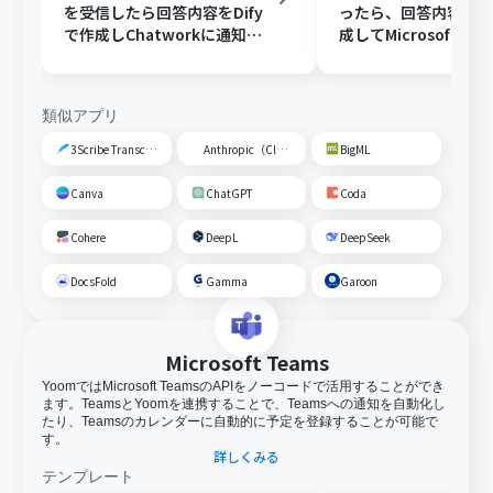
を受信したら回答内容をDify
ったら、回答内容をDi
で作成しChatworkに通知す
成してMicrosoft Te
る
知する
類似アプリ
3Scribe Transcription
Anthropic（Claude）
BigML
Canva
ChatGPT
Coda
Cohere
DeepL
DeepSeek
DocsFold
Gamma
Garoon
Microsoft Teams
YoomではMicrosoft TeamsのAPIをノーコードで活用することができ
ます。TeamsとYoomを連携することで、Teamsへの通知を自動化し
たり、Teamsのカレンダーに自動的に予定を登録することが可能で
す。
詳しくみる
テンプレート