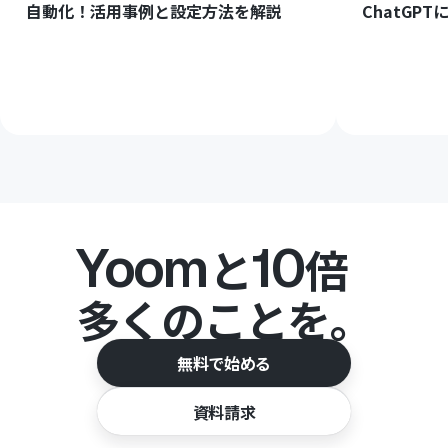
自動化！活用事例と設定方法を解説
ChatGP
Yoom
10
と
倍
多くのことを。
無料で始める
資料請求