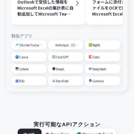
Outlookで受信した情報を
フォームに添付された
Microsoft Excelの集計表に自
ァイルをOCRで読み
動追加してMicrosoft Teams
Microsoft Excelに
に通知する
Slackに通知する
類似アプリ
3Scribe Transcription
Anthropic（Claude）
BigML
Canva
ChatGPT
Coda
Cohere
DeepL
DeepSeek
Dify
DocsFold
Gamma
実行可能なAPIアクション