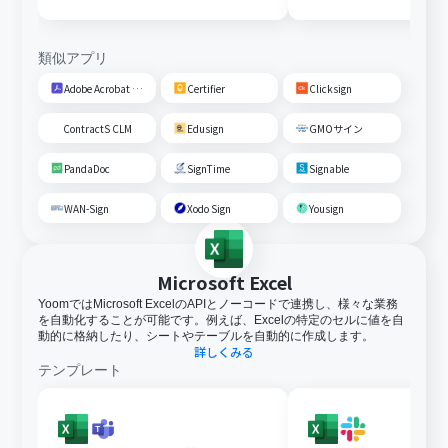
に共有する
類似アプリ
Adobe Acrobat Sign
Certifier
Clicksign
ContractS CLM
Edusign
GMOサイン
PandaDoc
SignTime
Signable
WAN-Sign
Xodo Sign
Yousign
Microsoft Excel
YoomではMicrosoft ExcelのAPIとノーコードで連携し、様々な業務
を自動化することが可能です。例えば、Excelの特定のセルに値を自
動的に格納したり、シートやテーブルを自動的に作成します。
詳しくみる
テンプレート