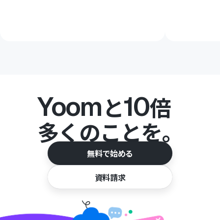
Yoom
10
と
倍
多くのことを。
無料で始める
資料請求