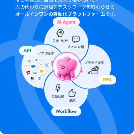
ンの場合は設定しているフローボットのオペレーション
人の代わりに退屈なデスクワークを終わらせる
はエラーとなりますので、ご注意ください。
オールインワンの自動化プラットフォーム
です。
パーソナルプランなどの有料プランは、2週間の無料トラ
イアルを行うことが可能です。無料トライアル中には制限
対象のアプリや機能（オペレーション）を使用すること
ができます。
Microsoft Excelのデータベースを操作するオペレーショ
ンの設定に関しては「
【Excel】データベースを操作する
オペレーションの設定に関して
」をご参照ください。