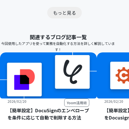
もっと見る
関連するブログ記事一覧
今回使用したアプリを使って業務を自動化する方法を詳しく解説していま
す！
2026/02/20
2026/02/20
Yoom活用術
【簡単設定】DocuSignのエンベロープ
【簡単設定】C
を条件に応じて自動で削除する方法
をDocus