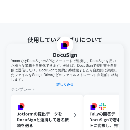
使用しているアプリについて
DocuSign
YoomではDocuSignのAPIとノーコードで連携し、DocuSignを用い
た様々な業務を自動化できます。例えば、DocuSignで契約書を自動
的に送信したり、DocuSignで契約が締結完了したら自動的に締結し
たファイルをGoogleDriveなどのファイルストレージに自動的に格納
します。
詳しくみる
テンプレート
Jotformの提出データを
Tallyの回答データを
DocuSignと連携して署名依
DocuSignで署名ド
頼を送る
トに変換し、完了後