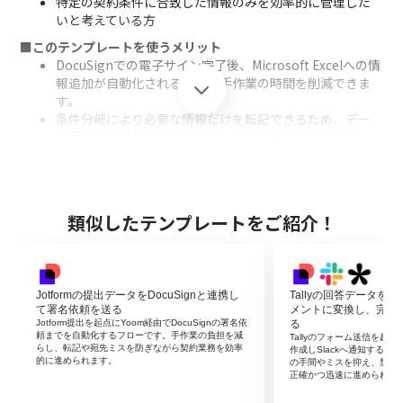
特定の契約条件に合致した情報のみを効率的に管理した
いと考えている方
■このテンプレートを使うメリット
DocuSignでの電子サイン完了後、Microsoft Excelへの情
報追加が自動化されるため、手作業の時間を削減できま
す。
条件分岐により必要な情報だけを転記できるため、デー
タ管理の精度が向上し、ヒューマンエラーを防ぎます。
■フローボットの流れ
はじめに、DocuSignとMicrosoft ExcelをYoomと連携し
ます。
次に、トリガーとしてDocuSignを選択し、「エンベロー
類似したテンプレートをご紹介！
プが完了したら」というアクションを設定します。
続いて、オペレーションでDocuSignの「特定のエンベロ
ープの書類情報を取得する」アクションを設定し、完了し
たエンベロープの詳細情報を取得します。
Jotformの提出データをDocuSignと連携し
Tallyの回答データをD
その後、オペレーションで「分岐機能」を設定し、取得
て署名依頼を送る
メントに変換し、完了
したエンベロープ情報の中から特定の条件に合致する場合
Jotform提出を起点にYoom経由でDocuSignの署名依
る
頼までを自動化するフローです。手作業の負担を減
Tallyのフォーム送信を起点に
のみ、次の処理に進むように設定します。
らし、転記や宛先ミスを防ぎながら契約業務を効率
作成しSlackへ通知するY
最後に、オペレーションでMicrosoft Excelの「レコード
的に進められます。
の手間やミスを抑え、契約
正確かつ迅速に進められま
を追加する」アクションを設定し、条件に合致したエンベ
ロープの情報を指定のExcelファイルに追加します。