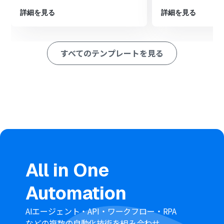
※「トリガー」：フロー起動のきっかけとなるアクション、「オ
詳細を見る
詳細を見る
ペレーション」：トリガー起動後、フロー内で処理を行うアク
ション
■このワークフローのカスタムポイント
すべてのテンプレートを見る
DocuSignのトリガー設定後、続くオペレーションの「分
岐機能」では、エンベロープ情報（契約者名、契約日、契
約金額など）を基に、どのような条件のエンベロープを
Microsoft Excelに追加するかを自由に設定できます。
Microsoft Excelへレコードを追加するオペレーションで
は、DocuSignから取得したどの情報をMicrosoft Excelの
どの列にマッピングするかを、ユーザーの管理方法に合
わせて柔軟に設定できます。
■注意事項
DocuSign、Microsoft ExcelのそれぞれとYoomを連携し
てください。
All in One
Microsoft365（旧Office365）には、家庭向けプランと一
般法人向けプラン（Microsoft365 Business）があり、一
Automation
般法人向けプランに加入していない場合には認証に失敗
する可能性があります。
分岐はパーソナルプラン以上のプランでご利用いただけ
AIエージェント・API・ワークフロー・RPA
る機能（オペレーション）となっております。フリープラ
などの複数の自動化技術を組み合わせ、