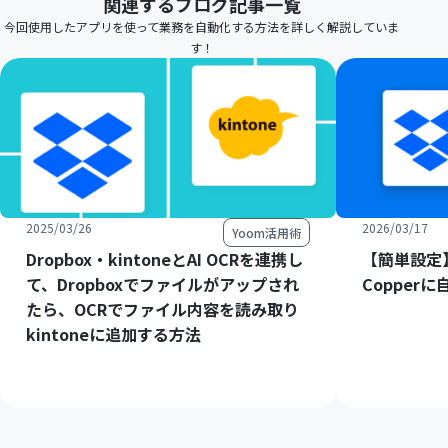
関連するブログ記事一覧
今回使用したアプリを使って業務を自動化する方法を詳しく解説していま
す！
2025/03/26
2026/03/17
Yoom活用術
Dropbox・kintoneとAI OCRを連携し
【簡単設定】
て、Dropboxでファイルがアップされ
Copper
たら、OCRでファイル内容を読み取り
kintoneに追加する方法