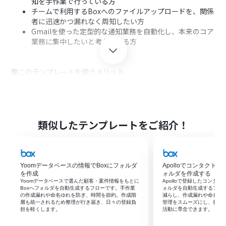
知を手作業で行っている方
チームで利用するBoxへのファイルアップロードを、関係
者に迅速かつ漏れなく周知したい方
Gmailを使った定型的な通知業務を自動化し、本来のコア
業務に集中したいと考えている方
■このテンプレートを使うメリット
Boxへのファイルアップロードをトリガーに自動でGmail
通知が送信されるため、これまで手作業で行っていた連絡
業務の時間を短縮することができます
手動での通知による宛先間違いや連絡漏れといったヒュ
類似したテンプレートをご紹介！
ーマンエラーを防ぎ、確実な情報共有を実現するため、業
務の信頼性向上に繋がります
Yoomデータベースの情報でBoxにフォルダ
Apolloでコンタクト
■フローボットの流れ
を作成
ォルダを作成する
はじめに、BoxとGmailをYoomと連携します
Yoomデータベースで選んだ顧客・案件情報をもとに
Apolloで登録したコンタ
Boxへフォルダを自動生成するフローです。手作業
ォルダを自動生成するフロ
次に、トリガーでBoxを選択し、「フォルダにファイルが
の作成漏れや命名ゆれを防ぎ、時間を節約。作成階
減らし、作成漏れや命名ミ
アップロードされたら」というアクションを設定します
層も統一されるため整理が行き届き、日々の登録負
管理をスムーズにし、担当
担を軽くします。
活動に専念できます。
最後に、オペレーションでGmailの「メールを送る」アク
ションを設定し、通知したい宛先や件名、本文などを指