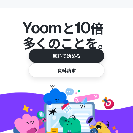
Yoom
10
と
倍
多くのことを。
無料で始める
資料請求