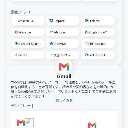
類似アプリ
Amazon S3
Dropbox
Fileforce
Files.com
Filestage
Google Drive™
Microsoft SharePoint
OneDrive
PDF-app.net
Pinata
快速サーチャーGX
Fileforce on TTS Cloud
Gmail
YoomではGmailのAPIとノーコードで連携し、Gmailからのメール送
信を自動化することが可能です。請求書や契約書などを自動的に作
成しGmail経由で送付したり、問い合わせなどに対して自動的に返信
を行うことができます。
詳しくみる
テンプレート