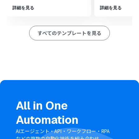
定します
詳細を見る
詳細を見る
※「トリガー」：フロー起動のきっかけとなるアクション、「オ
ペレーション」：トリガー起動後、フロー内で処理を行うアク
ション
すべてのテンプレートを見る
■このワークフローのカスタムポイント
Boxのトリガー設定では、通知の対象としたい特定のフォ
ルダを指定してください
Gmailでメールを送るアクションでは、通知を送りたい宛
先（To, Cc, Bcc）を任意で設定できます個人アドレスだ
けでなく、チームのメーリングリストなどを設定するこ
とも可能です
All in One
■
注意事項
Box、GmailのそれぞれとYoomを連携してください。
Automation
AIエージェント・API・ワークフロー・RPA
などの複数の自動化技術を組み合わせ、