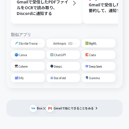
Gmailで受信したPDFファイ
Gmailで受信した内容
ルをOCRで読み取り、
要約して、通知する
Discordに通知する
類似アプリ
3Scribe Transcription
Anthropic（Claude）
BigML
Canva
ChatGPT
Coda
Cohere
DeepL
DeepSeek
Dify
DocsFold
Gamma
×
Box
Gmail
で他にできることをみる