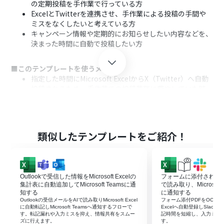
の定期投稿を手作業で行っている方
ExcelとTwitterを連携させ、手作業による投稿の手間や
ミスをなくしたいと考えている方
キャンペーン情報や定期的にお知らせしたい内容などを、
決まった時間に自動で投稿したい方
■このテンプレートを使うメリット
指定した時間にMicrosoft ExcelからX（Twitter）へ自動
投稿されるため、手作業での投稿業務に費やしていた時
間を短縮できます
手作業によるコピー＆ペーストミスや投稿忘れといったヒ
ューマンエラーを防ぎ、安定した情報発信を実現します
類似したテンプレートをご紹介！
■フローボットの流れ
はじめに、Microsoft ExcelとX（Twitter）をYoomと連
携します
次に、トリガーでスケジュールトリガーを選択し、「指定
Outlookで受信した情報をMicrosoft Excelの
フォームに添付されたP
したスケジュールになったら」というアクションを設定し
集計表に自動追加してMicrosoft Teamsに通
で読み取り、Microsoft 
ます
知する
に通知する
Outlookの受信メールをAIで読み取りMicrosoft Excel
フォーム添付PDFをOCRで読み
次に、オペレーションでMicrosoft Excelを選択し、「レ
に自動転記しMicrosoft Teamsへ通知するフローで
Excelへ自動登録しSlac
コードを取得する」アクションを設定し、投稿したい情報
す。転記漏れや入力ミスを抑え、情報共有をスムー
記時間を短縮し、入力ミス
ズに行えます。
す。
が入力されているファイルやシート、行を指定します