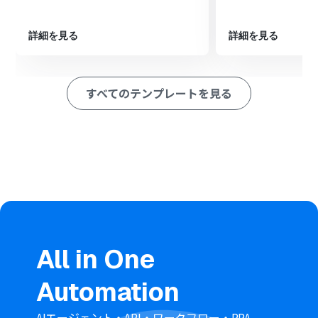
最後に、オペレーションでX（Twitter）の「ポストを投
稿」アクションを設定し、Microsoft Excelから取得した
詳細を見る
詳細を見る
情報を本文に含めて投稿します
■このワークフローのカスタムポイント
すべてのテンプレートを見る
スケジュールトリガーでは、毎日、毎週、特定の日時な
ど、投稿を実行したい任意のスケジュールを設定してくだ
さい
X（Twitter）への投稿アクションでは、Microsoft Excel
から取得したデータを元に、投稿するテキスト内容を任
意で編集可能です
※「トリガー」：フロー起動のきっかけとなるアクション、「オ
ペレーション」：トリガー起動後、フロー内で処理を行うアク
ション
■注意事項
All in One
Microsoft Excel、X（Twitter）のそれぞれとYoomを連
携してください。
Automation
Microsoft365（旧Office365）には、家庭向けプランと一
般法人向けプラン（Microsoft365 Business）があり、一
般法人向けプランに加入していない場合には認証に失敗
AIエージェント・API・ワークフロー・RPA