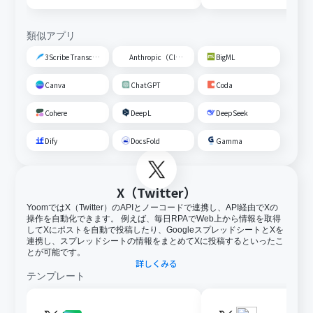
類似アプリ
3Scribe Transcription
Anthropic（Claude）
BigML
Canva
ChatGPT
Coda
Cohere
DeepL
DeepSeek
Dify
DocsFold
Gamma
X（Twitter）
YoomではX（Twitter）のAPIとノーコードで連携し、API経由でXの
操作を自動化できます。 例えば、毎日RPAでWeb上から情報を取得
してXにポストを自動で投稿したり、GoogleスプレッドシートとXを
連携し、スプレッドシートの情報をまとめてXに投稿するといったこ
とが可能です。
詳しくみる
テンプレート