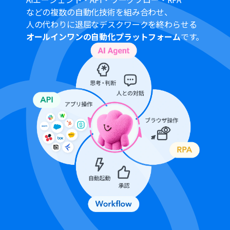
する可能性があります。
などの複数の自動化技術を組み合わせ、
Microsoft Excelのデータベースを操作するオペレーショ
人の代わりに退屈なデスクワークを終わらせる
ンの設定に関しては「
【Excel】データベースを操作する
オールインワンの自動化プラットフォーム
です。
オペレーションの設定に関して
」をご参照ください。