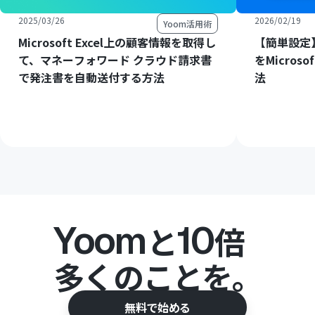
2025/03/26
2026/02/19
Yoom活用術
Microsoft Excel上の顧客情報を取得し
【簡単設定】C
て、マネーフォワード クラウド請求書
をMicros
で発注書を自動送付する方法
法
Yoom
10
と
倍
多くのことを。
無料で始める