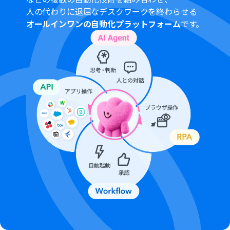
般法人向けプラン（Microsoft365 Business）があり、一
人の代わりに退屈なデスクワークを終わらせる
般法人向けプランに加入していない場合には認証に失敗
オールインワンの自動化プラットフォーム
です。
する可能性があります。
ダウンロード可能なファイル容量は最大300MBまでで
す。アプリの仕様によっては300MB未満になる可能性が
あるので、ご注意ください。
トリガー、各オペレーションでの取り扱い可能なファイ
ル容量の詳細は下記をご参照ください。
https://intercom.help/yoom/ja/articles/9413924