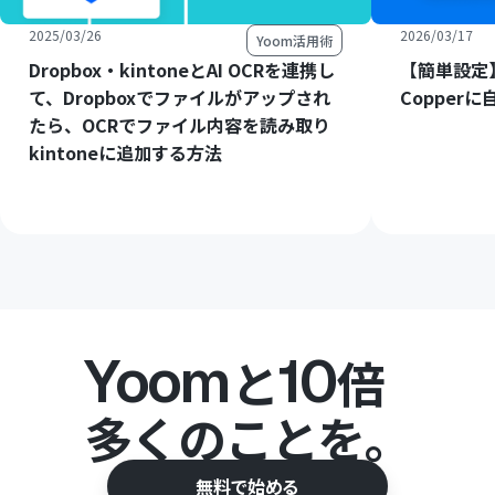
2025/03/26
2026/03/17
Yoom活用術
Dropbox・kintoneとAI OCRを連携し
【簡単設定】
て、Dropboxでファイルがアップされ
Copper
たら、OCRでファイル内容を読み取り
kintoneに追加する方法
Yoom
10
と
倍
多くのことを。
無料で始める