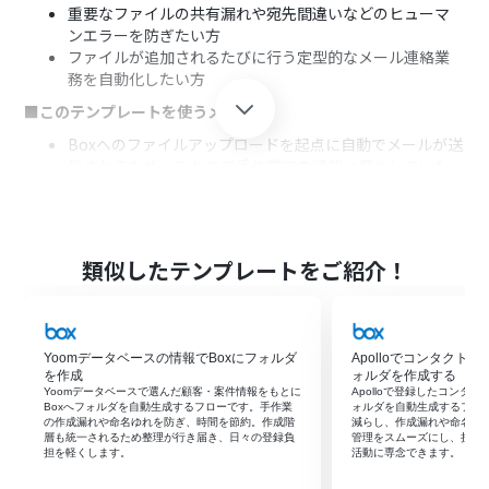
重要なファイルの共有漏れや宛先間違いなどのヒューマ
ンエラーを防ぎたい方
ファイルが追加されるたびに行う定型的なメール連絡業
務を自動化したい方
■このテンプレートを使うメリット
Boxへのファイルアップロードを起点に自動でメールが送
信されるため、これまで手作業での通知に費やしていた
時間を他の業務に充てることができます。
手作業によるメール作成が不要になるため、宛先の設定
ミスや通知の対応漏れといったヒューマンエラーの防止
に繋がります。
類似したテンプレートをご紹介！
■フローボットの流れ
はじめに、BoxとOutlookをYoomと連携します
次に、トリガーでBoxを選択し、「フォルダにファイルが
Yoomデータベースの情報でBoxにフォルダ
Apolloでコンタクト
アップロードされたら」というアクションを設定します
を作成
ォルダを作成する
次に、オペレーションで分岐機能を設定し、特定の条件
Yoomデータベースで選んだ顧客・案件情報をもとに
Apolloで登録したコンタ
に合致した場合のみ後続のアクションが実行されるように
Boxへフォルダを自動生成するフローです。手作業
ォルダを自動生成するフロ
の作成漏れや命名ゆれを防ぎ、時間を節約。作成階
減らし、作成漏れや命名ミ
します
層も統一されるため整理が行き届き、日々の登録負
管理をスムーズにし、担当
次に、オペレーションでBoxの「ファイルをダウンロー
担を軽くします。
活動に専念できます。
ド」アクションを設定します