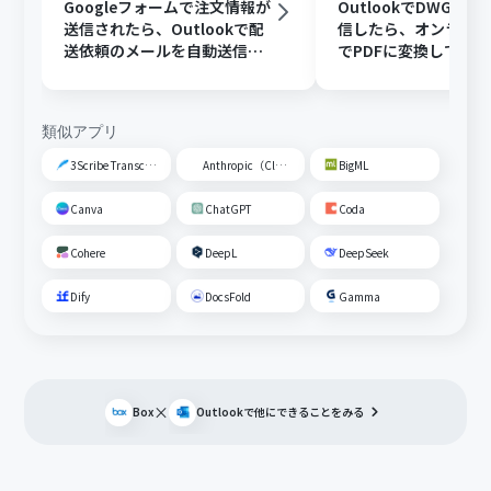
Googleフォームで注文情報が
OutlookでDWGフ
送信されたら、Outlookで配
信したら、オンライ
送依頼のメールを自動送信す
でPDFに変換してDisc
る
共有する
類似アプリ
3Scribe Transcription
Anthropic（Claude）
BigML
Canva
ChatGPT
Coda
Cohere
DeepL
DeepSeek
Dify
DocsFold
Gamma
×
Box
Outlook
で他にできることをみる