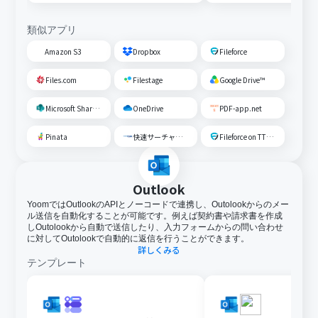
類似アプリ
Amazon S3
Dropbox
Fileforce
Files.com
Filestage
Google Drive™
Microsoft SharePoint
OneDrive
PDF-app.net
Pinata
快速サーチャーGX
Fileforce on TTS Cloud
Outlook
YoomではOutlookのAPIとノーコードで連携し、Outolookからのメー
ル送信を自動化することが可能です。例えば契約書や請求書を作成
しOutolookから自動で送信したり、入力フォームからの問い合わせ
に対してOutolookで自動的に返信を行うことができます。
詳しくみる
テンプレート