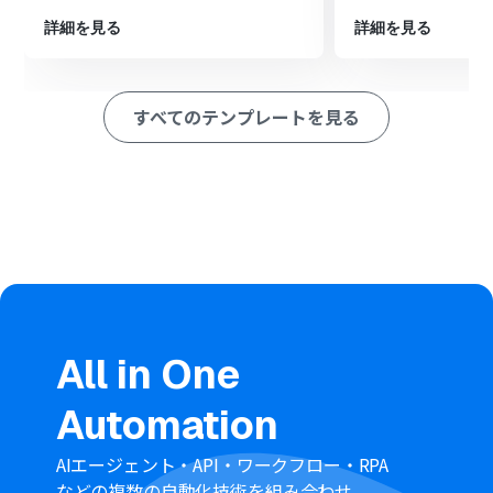
ションを設定し、新しいコンタクト情報を登録します。
最後に、オペレーションでLoopsの「Create Contact」
詳細を見る
詳細を見る
アクションを設定し、同様にコンタクト情報を登録しま
す。
※「トリガー」：フロー起動のきっかけとなるアクション、「オ
すべてのテンプレートを見る
ペレーション」：トリガー起動後、フロー内で処理を行うアク
ション
■このワークフローのカスタムポイント
フォームトリガーで設定するフォームの項目は、取得した
い情報に応じて自由にカスタマイズしてください。
Closeでコンタクトを作成する際に、フォームで取得した
情報や固定値を、Close上の任意の項目に対応付けて設定
してください。
Loopsでコンタクトを作成する際も同様に、フォームで
取得した情報などをLoops上の任意の項目に対応付けて
All in One
設定が可能です。
■注意事項
Automation
Close、LoopsのそれぞれとYoomを連携してください。
AIエージェント・API・ワークフロー・RPA
などの複数の自動化技術を組み合わせ、