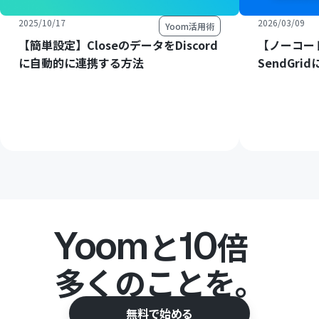
2025/10/17
2026/03/09
Yoom活用術
【簡単設定】CloseのデータをDiscord
【ノーコード
に自動的に連携する方法
SendGr
Yoom
10
と
倍
多くのことを。
無料で始める