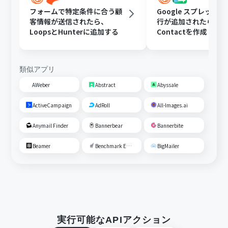
フォームで特定条件に合う顧
Google スプレッド
客情報が送信されたら、
行が追加されたら、Lo
LoopsとHunterに追加する
Contactを作成し、Di
で通知する
類似アプリ
AWeber
Abstract
Abyssale
ActiveCampaign
AdRoll
All-Images.ai
Anymail Finder
Bannerbear
Bannerbite
Beamer
Benchmark Email
BigMailer
実行可能なAPIアクション