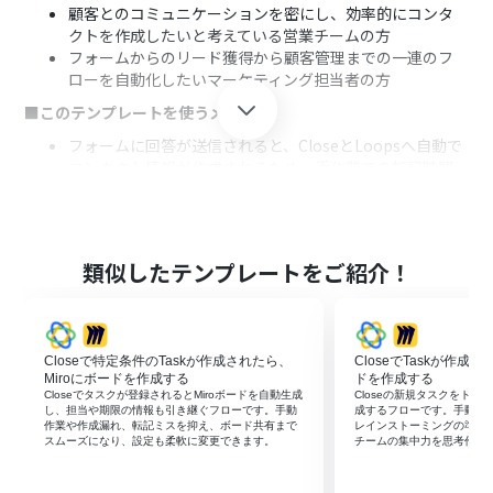
顧客とのコミュニケーションを密にし、効率的にコンタ
クトを作成したいと考えている営業チームの方
フォームからのリード獲得から顧客管理までの一連のフ
ローを自動化したいマーケティング担当者の方
■このテンプレートを使うメリット
フォームに回答が送信されると、CloseとLoopsへ自動で
コンタクト情報が作成されるため、手作業での転記時間
を削減できます。
システムが自動で処理を行うため、手作業による入力間
違いや登録漏れといったヒューマンエラーの防止に繋が
ります。
類似したテンプレートをご紹介！
■フローボットの流れ
はじめに、CloseとLoopsをYoomと連携します。
次に、トリガーでフォームトリガー機能を選択し、「フォ
Closeで特定条件のTaskが作成されたら、
CloseでTaskが作成
ームの回答が送信されたら」をアクションとして設定しま
Miroにボードを作成する
ドを作成する
す。
Closeでタスクが登録されるとMiroボードを自動生成
Closeの新規タスクをトリ
次に、オペレーションでCloseの「Search Lead」アクシ
し、担当や期限の情報も引き継ぐフローです。手動
成するフローです。手動作
作業や作成漏れ、転記ミスを抑え、ボード共有まで
レインストーミングの準備
ョンを設定し、フォームの回答情報をもとに既存リード
スムーズになり、設定も柔軟に変更できます。
チームの集中力を思考作業
の有無を確認します。
次に、オペレーションでCloseの「Create Contact」アク