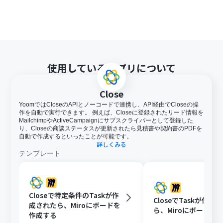
使用しているアプリについて
Close
YoomではCloseのAPIとノーコードで連携し、API経由でCloseの操
作を自動で実行できます。 例えば、Closeに登録されたリード情報を
MailchimpやActiveCampaignにサブスクライバーとして登録した
り、Closeの商談ステータスが更新されたら見積書や契約書のPDFを
自動で作成するといったことが可能です。
詳しくみる
テンプレート
Closeで特定条件のTaskが作
CloseでTaskが作成
成されたら、Miroにボードを
ら、Miroにボードを
作成する