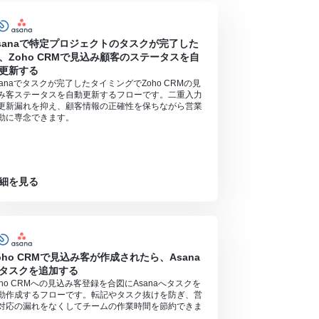
sanaで特定プロジェクトのタスクが完了した
、Zoho CRMで見込み顧客のステータスを自
更新する
合は設定しているフローボットのオペレーションは
sanaでタスクが完了したタイミングでZoho CRMの見
み客ステータスを自動更新するフローです。二重入力
更新漏れを抑え、顧客情報の正確性を保ちながら営業
アプリや機能（オペレーション）を使用すること
動に専念できます。
細を見る
oho CRMで見込み客が作成されたら、Asana
タスクを追加する
oho CRMへの見込み客登録を合図にAsanaへタスクを
動作成するフローです。転記やタスク抜けを防ぎ、営
対応の漏れをなくしてチームの作業時間を節約できま
。