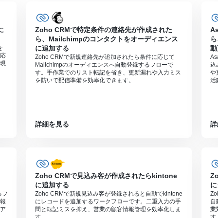
を連携してください。
に
Zoho CRMで特定条件の連絡先が作成された
A
0分の間隔で起動間隔を選択できます。
ら、Mailchimpのコンタクトをオーディエンス
ら
すので、ご注意ください。
を
に追加する
動
応
ただける機能（オペレーション）となっております。フリープランの場
Zoho CRMで新規連絡先が追加されたら条件に応じて
A
現
Mailchimpのオーディエンスへ自動登録するフローで
込
す。手作業でのリスト転記を省き、更新漏れや入力ミス
や
無料トライアルを行うことが可能です。無料トライアル中には制限対象の
を防いで配信準備を効率化できます。
活
詳細を見る
詳
Zoho CRMで見込み客が作成されたらkintone
Z
に追加する
に
るフ
Zoho CRMで新規見込み客が登録されると自動でkintone
Z
報
にレコードを追加するワークフローです。二重入力の手
自
ア
間と転記ミスを抑え、営業の顧客情報管理を効率化しま
業
す。
す