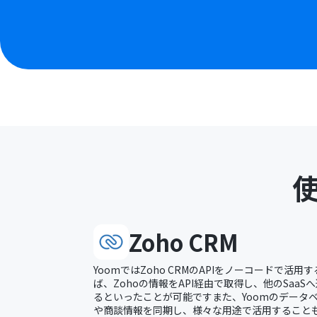
Zoho CRM
YoomではZoho CRMのAPIをノーコードで活
ば、Zohoの情報をAPI経由で取得し、他のSaa
るといったことが可能ですまた、Yoomのデータベ
や商談情報を同期し、様々な用途で活用すること