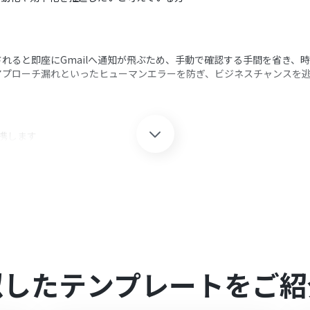
成されると即座にGmailへ通知が飛ぶため、手動で確認する手間を省き、
アプローチ漏れといったヒューマンエラーを防ぎ、ビジネスチャンスを
連携します
「新しく見込み客が作成されたら」というアクションを設定します
追加し、特定の条件に合致した場合のみ後続のアクションが実行される
lの「メールを送る」アクションを設定し、指定の宛先へ通知メールを送
クション、「オペレーション」：トリガー起動後、フロー内で処理を行
hoドメインを任意で設定してください
似したテンプレートをご紹
顧客の条件（リードの評価など）を自由に設定可能です
設定する際に、通知の送信先となるメールアドレスを任意で設定してくだ