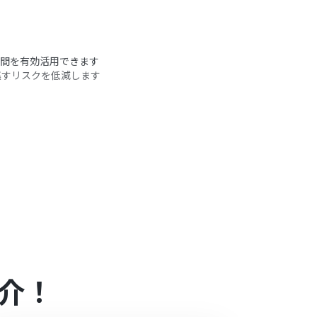
時間を有効活用できます
逃すリスクを低減します
ように設定します
信します
うアクション
介！
さい