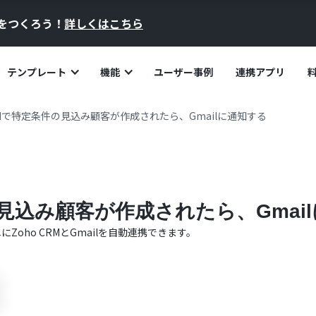
員をつくろう！
詳しくはこちら
テンプレート
機能
ユーザー事例
連携アプリ
CRMで特定条件の見込み顧客が作成されたら、Gmailに通知する
件の見込み顧客が作成されたら、Gmai
単に
Zoho CRM
と
Gmail
を自動連携できます。