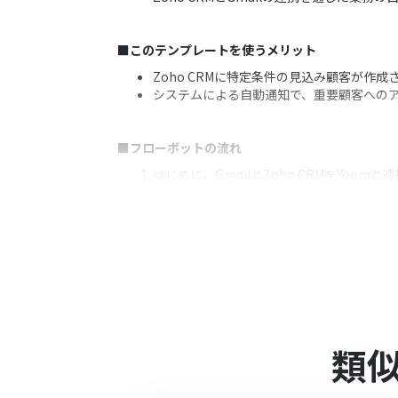
■このテンプレートを使うメリット
Zoho CRMに特定条件の見込み顧客が作
システムによる自動通知で、重要顧客への
■フローボットの流れ
はじめに、GmailとZoho CRMをYoomと
次に、トリガーでZoho CRMを選択し、
続いて、オペレーションで「分岐機能」を
最後に、分岐後のオペレーションでGmai
※「トリガー」：フロー起動のきっかけとなるア
■このワークフローのカスタムポイント
Zoho CRMの連携設定では、ご利用のZo
類
分岐機能では、通知の対象としたい見込み
Gmailでメールを送信するアクションを