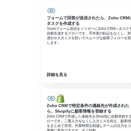
■
注意事項
Zoho CRM、GmailのそれぞれとYoom
フォームで回答が送信されたら、Zoho CRM
トリガーは5分、10分、15分、30分、6
タスクを作成する
プランによって最短の起動間隔が異なりま
Yoomフォーム送信をトリガーにZoho CRMへタスク
自動生成するフローです。手作業の転記をなくし、対
分岐はミニプラン以上のプランでご利用い
遅れや入力ミスを防いでスムーズな顧客フォローを実
エラーとなりますので、ご注意ください。
します。
ミニプランなどの有料プランは、2週間の
ができます。
詳細を見る
Zoho CRMで特定条件の連絡先が作成された
ら、Shopifyに顧客情報を登録する
Zoho CRMで作成した連絡先をShopifyに自動登録す
ローです。二重入力をなくし入力ミスを抑え、顧客情
をまとめて管理。作業時間を削減しチームの注力をコ
業務に集中できます。すぐ始動