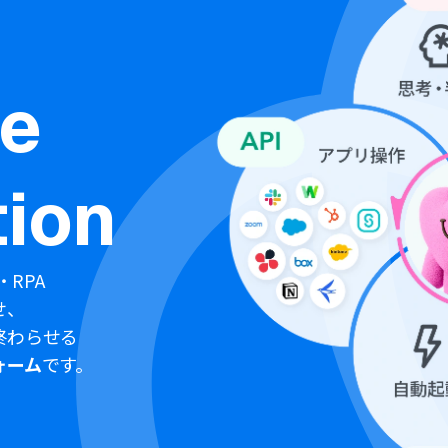
ne
ion
・RPA
せ、
終わらせる
ォーム
です。