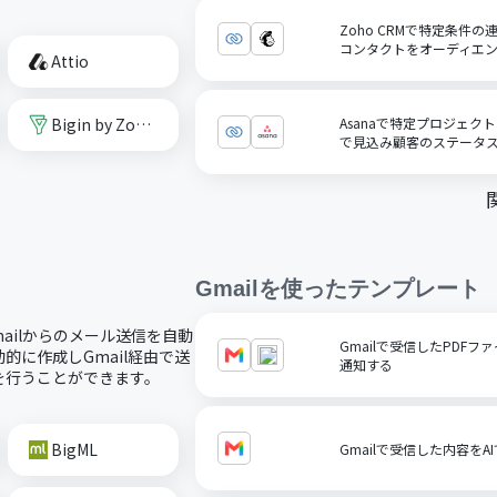
Zoho CRMで特定条件の
コンタクトをオーディエ
Attio
Bigin by Zoho CRM
Asanaで特定プロジェクト
で見込み顧客のステータ
Gmail
を使ったテンプレート
mailからのメール送信を自動
Gmailで受信したPDFファ
に作成しGmail経由で送
通知する
を行うことができます。
BigML
Gmailで受信した内容を