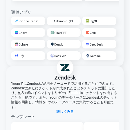
類似アプリ
3Scribe Transcription
Anthropic（Claude）
BigML
Canva
ChatGPT
Coda
Cohere
DeepL
DeepSeek
Dify
DocsFold
Gamma
Zendesk
YoomではZendeskのAPIをノーコードで活用することができます。
Zendeskに新たにチケットが作成されたことをチャットに通知した
り、他SaaSのイベントをトリガーにZendeskにチケットを作成する
ことも可能です。また、YoomのデータベースにZendeskのチケット
情報を同期し、情報を1つのデータベースに集約することも可能で
す。
詳しくみる
テンプレート