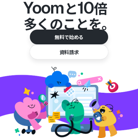
Yoom
10
と
倍
多くのことを。
無料で始める
資料請求