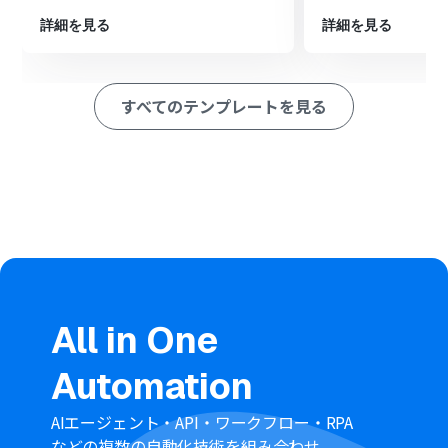
ペレーション」：トリガー起動後、フロー内で処理を行うアク
詳細を見る
詳細を見る
ション
■このワークフローのカスタムポイント
Gmailのトリガー設定では、フローを起動するきっかけと
すべてのテンプレートを見る
なるメールのラベルを任意で指定できます。また、フロー
の起動間隔も設定可能です。
OCR機能の設定では、チケット作成に利用したい情報
（例：氏名、会社名、問い合わせ内容など）を抽出項目
として任意で設定します。対象のテキストには、トリガー
で取得したメール本文などをアウトプットから指定でき
ます。
Zendeskでチケットを作成するアクションでは、利用し
ているZendeskのサブドメインを設定します。また、チ
ケットの件名や詳細には、前のステップで抽出した情報
を埋め込むなど、自由にカスタマイズが可能です。
All in One
■注意事項
Automation
Gmail、ZendeskのそれぞれとYoomを連携してくださ
い。
Zendeskはチームプラン・サクセスプランでのみご利用
AIエージェント・API・ワークフロー・RPA
いただけるアプリとなっております。フリープラン・ミニ
などの複数の自動化技術を組み合わせ、