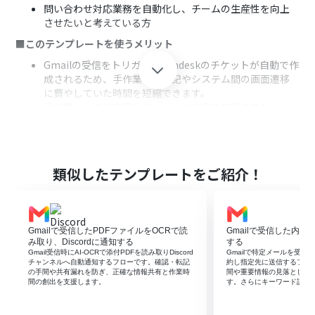
問い合わせ対応業務を自動化し、チームの生産性を向上
させたいと考えている方
■このテンプレートを使うメリット
Gmailの受信をトリガーにZendeskのチケットが自動で作
成されるため、手作業での転記やシステム間の画面遷移
に費やしていた時間を短縮できます。
手作業による対応漏れや、メール内容の転記ミスといっ
たヒューマンエラーを防ぎ、対応品質の安定化に繋がりま
す。
■フローボットの流れ
類似したテンプレートをご紹介！
はじめに、GmailとZendeskをYoomと連携します。
次に、トリガーでGmailを選択し、「特定のラベルのメー
ルを受信したら」アクションを設定します。
続いて、オペレーションでOCR機能の「テキストからデ
Gmailで受信したPDFファイルをOCRで読
Gmailで受信した内容
ータを抽出する」を設定し、受信したメールの本文から
み取り、Discordに通知する
する
必要な情報を抽出します。
Gmail受信時にAI-OCRで添付PDFを読み取りDiscord
Gmailで特定メールを受信し
最後に、オペレーションでZendeskの「チケットを作
チャンネルへ自動通知するフローです。確認・転記
約し指定先に送信するフロ
の手間や共有漏れを防ぎ、正確な情報共有と作業時
間や重要情報の見落としを
成」を設定し、前のステップで抽出した情報を件名や詳
間の創出を支援します。
す。さらにキーワード設定
細にマッピングしてチケットを作成します。
※「トリガー」：フロー起動のきっかけとなるアクション、「オ