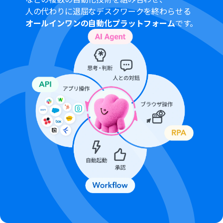
プランの場合は設定しているフローボットのオペレーシ
人の代わりに退屈なデスクワークを終わらせる
ョンやデータコネクトはエラーとなりますので、ご注意く
オールインワンの自動化プラットフォーム
です。
ださい。
チームプランやサクセスプランなどの有料プランは、2週
間の無料トライアルを行うことが可能です。無料トライア
ル中には制限対象のアプリを使用することができます。
トリガーは5分、10分、15分、30分、60分の間隔で起動
間隔を選択できます。
プランによって最短の起動間隔が異なりますので、ご注意
ください。