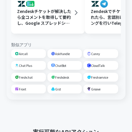
Zendeskチケットが解決した
Zendeskでチケット
ら全コメントを取得して要約
れたら、言語別にフ
し、Google スプレッドシー
ングを行いTelegra
トにFAQとして追加する
する
類似アプリ
Aircall
AskHandle
Canny
Chat Plus
ChatBot
CloudTalk
Freshchat
Freshdesk
Freshservice
Front
Gist
Groove