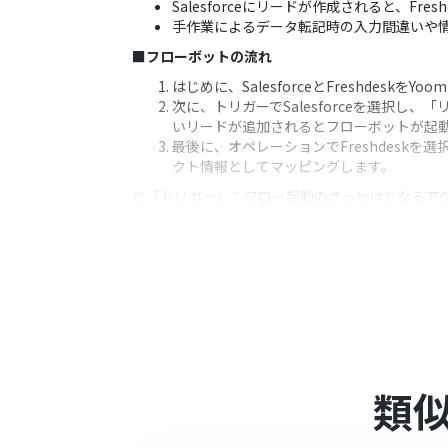
Salesforceにリードが作成されると、
手作業によるデータ転記時の入力間違いや情報
■フローボットの流れ
はじめに、SalesforceとFreshdeskをY
次に、トリガーでSalesforceを選択し
いリードが追加されるとフローボットが起
最後に、オペレーションでFreshdeskを選
クト情報としてマッピングします。
※「トリガー」：フロー起動のきっかけとなるア
■このワークフローのカスタムポイント
Freshdeskの「コンタクトを作成」アクシ
ドに紐付けるかを詳細に設定できます。
また、Freshdeskへコンタクトを作成す
に合わせた柔軟なカスタマイズが可能です
■
注意事項
Salesforce、Freshdeskのそれぞれと
類
トリガーは5分、10分、15分、30分、6
プランによって最短の起動間隔が異なりま
Salesforceはチームプラン・サクセ