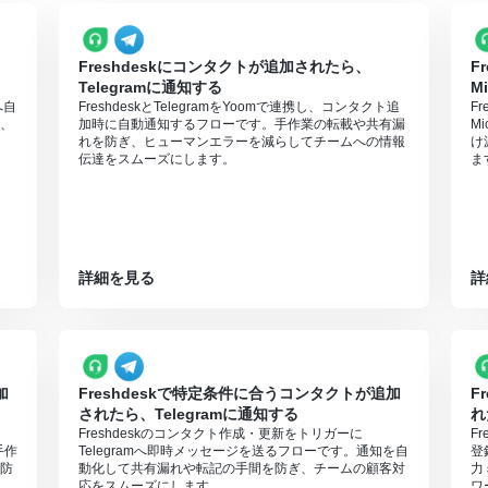
りますので、ご注意ください。
プランは、2週間の無料トライアルを行うことが可能です。無料トライア
Freshdeskにコンタクトが追加されたら、
F
Telegramに通知する
M
へ自
FreshdeskとTelegramをYoomで連携し、コンタクト追
F
、
加時に自動通知するフローです。手作業の転載や共有漏
M
れを防ぎ、ヒューマンエラーを減らしてチームへの情報
け
伝達をスムーズにします。
ま
詳細を見る
詳
加
Freshdeskで特定条件に合うコンタクトが追加
F
されたら、Telegramに通知する
れ
Freshdeskのコンタクト作成・更新をトリガーに
F
手作
Telegramへ即時メッセージを送るフローです。通知を自
登
防
動化して共有漏れや転記の手間を防ぎ、チームの顧客対
力
応をスムーズにします。
ワ