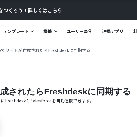
員をつくろう！
詳しくはこちら
テンプレート
機能
ユーザー事例
連携アプリ
orceでリードが作成されたらFreshdeskに同期する
が作成されたらFreshdeskに同期する
単に
Freshdesk
と
Salesforce
を自動連携できます。