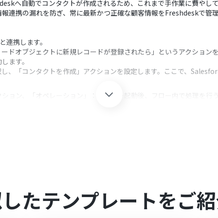
Freshdeskへ自動でコンタクトが作成されるため、これまで手作業に費
連携の漏れを防ぎ、常に最新かつ正確な顧客情報をFreshdeskで管
oomと連携します。
、「リードオブジェクトに新規レコードが登録されたら」というアクションを設
動します。
択し、「コンタクトを作成」アクションを設定します。ここで、Salesforc
クション、「オペレーション」：トリガー起動後、フロー内で処理を行
ョンにおいて、Salesforceから取得したリード情報（氏名、メールアドレ
る際に、特定の値を固定で入力したり、Salesforceのリード情報に含
。
Yoomを連携してください。
似したテンプレートをご紹
0分の間隔で起動間隔を選択できます。
すので、ご注意ください。
スプランでのみご利用いただけるアプリとなっております。フリープラン・