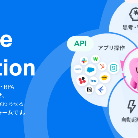
ne
ion
・RPA
せ、
終わらせる
ォーム
です。