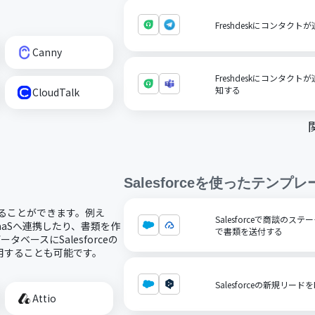
Freshdeskにコンタクト
Canny
Freshdeskにコンタクトが追
知する
CloudTalk
Salesforce
を使ったテンプレ
活用することができます。例え
Salesforceで商談の
のSaaSへ連携したり、書類を作
で書類を送付する
ベースにSalesforceの
用することも可能です。
Salesforceの新規リード
Attio