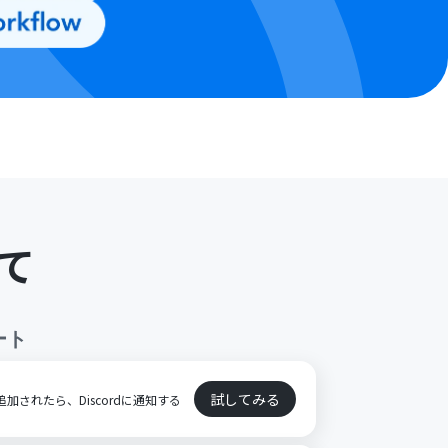
て
ート
試してみる
が追加されたら、Discordに通知する