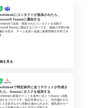
ル中には制限対象のアプリを使用することができ
reshdeskにコンタクトが追加されたら、
icrosoft Teamsに通知する
reshdeskで追加・更新されたコンタクトを自動で
icrosoft Teamsに通知するフローです。連絡の手間や抜
漏れを防ぎ、チーム全員へ迅速に顧客情報を共有でき
す。
細を見る
reshdeskで特定条件に合うチケットが作成さ
たら、Asanaにタスクを追加する
reshdeskの新規チケットを条件に応じてAsanaへ自動
録するフローです。転記作業をなくし、対応漏れや入
ミスを防ぎながら初動を速められます。優先度やキー
ードで対象を絞り込む設定も可能です。