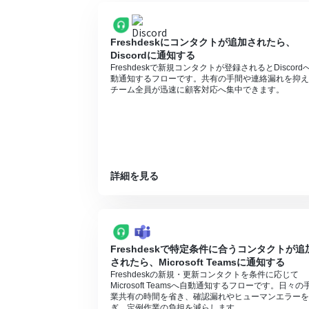
レーションやデータコネクトはエラーとな
チームプランやサクセスプランなどの有料
ます。
Freshdeskにコンタクトが追加されたら、
Discordに通知する
Freshdeskで新規コンタクトが登録されるとDiscord
動通知するフローです。共有の手間や連絡漏れを抑え
チーム全員が迅速に顧客対応へ集中できます。
詳細を見る
Freshdeskで特定条件に合うコンタクトが追
されたら、Microsoft Teamsに通知する
Freshdeskの新規・更新コンタクトを条件に応じて
Microsoft Teamsへ自動通知するフローです。日々の
業共有の時間を省き、確認漏れやヒューマンエラーを
ぎ、定例作業の負担を減らします。