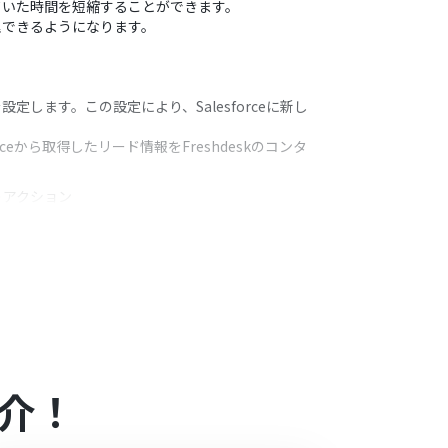
やしていた時間を短縮することができます。
理できるようになります。
定します。この設定により、Salesforceに新し
eから取得したリード情報をFreshdeskのコンタ
うアクション
ス、電話番号など）をFreshdeskのどのフィール
まれるデータを活用して動的に値を設定するなど、運用
介！
ミニプランの場合は設定しているフローボットのオペ