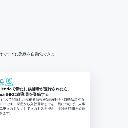
するだけですぐに業務を自動化できま
alentioで新たに候補者が登録されたら、
martHRに従業員を登録する
alentioで登録した候補者情報をSmartHRへ自動転送する
ローです。採用から入社登録までを一気につなげ、人事
二重入力をなくして入力ミスを抑え、手続き時間を短縮
きます。