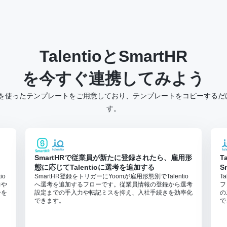
Talentio
と
SmartHR
を今すぐ連携してみよう
 SmartHR を使ったテンプレートをご用意しており、テンプレートをコピー
す。
SmartHRで従業員が新たに登録されたら、雇用形
T
態に応じてTalentioに選考を追加する
S
io
SmartHR登録をトリガーにYoomが雇用形態別でTalentio
T
力や
へ選考を追加するフローです。従業員情報の登録から選考
フ
ーを
設定までの手入力や転記ミスを抑え、入社手続きを効率化
の
できます。
で