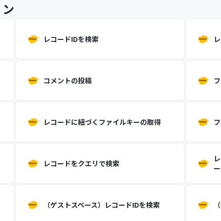
ョン
レコードIDを検索
レ
コメントの投稿
フ
レコードに紐づくファイルキーの取得
フ
レ
レコードをクエリで検索
ー
（ゲストスペース）レコードIDを検索
（