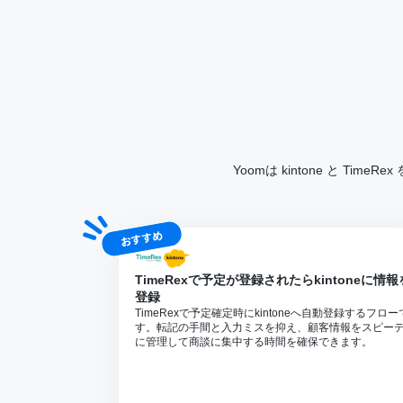
Yoomは kintone と 
おすすめ
TimeRexで予定が登録されたらkintoneに情報
登録
TimeRexで予定確定時にkintoneへ自動登録するフロー
す。転記の手間と入力ミスを抑え、顧客情報をスピー
に管理して商談に集中する時間を確保できます。