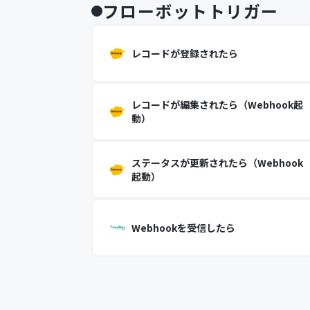
フローボットトリガー
レコードが登録されたら
レコードが編集されたら（Webhook起
動）
ステータスが更新されたら（Webhook
起動）
Webhookを受信したら