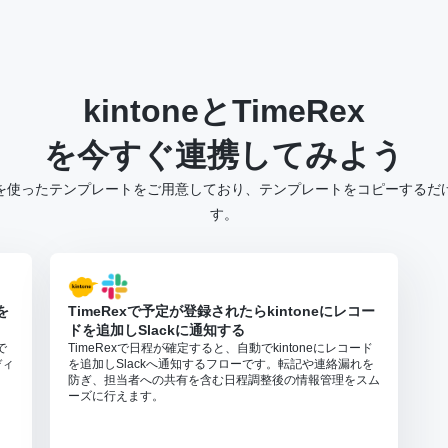
kintone
と
TimeRex
を今すぐ連携してみよう
TimeRex を使ったテンプレートをご用意しており、テンプレートをコピー
す。
を
TimeRexで予定が登録されたらkintoneにレコー
ドを追加しSlackに通知する
で
TimeRexで日程が確定すると、自動でkintoneにレコード
ディ
を追加しSlackへ通知するフローです。転記や連絡漏れを
防ぎ、担当者への共有を含む日程調整後の情報管理をスム
ーズに行えます。