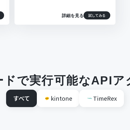
試してみる
詳細を見る
ードで実行可能なAPIア
すべて
kintone
TimeRex