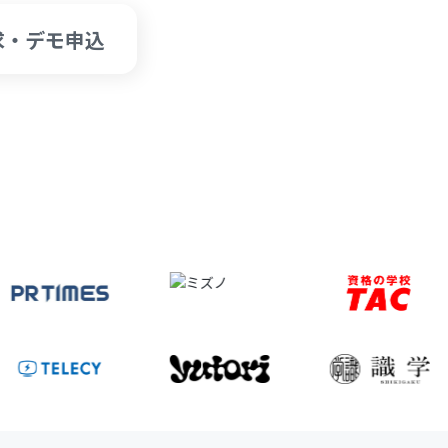
求・デモ申込