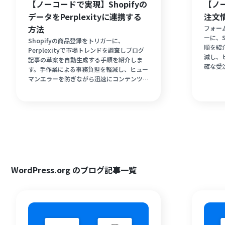
【ノーコードで実現】Shopifyの
【ノー
データをPerplexityに連携する
注文
方法
フォー
ーに、S
Shopifyの商品登録をトリガーに、
順を紹
Perplexityで市場トレンドを調査しブログ
減し、
記事の草案を自動生成する手順を紹介しま
確な受
す。手作業による事務負担を軽減し、ヒュー
受注か
マンエラーを防ぎながら迅速にコンテンツを
ましょ
展開できるメリットを網羅。ECサイト運営
の生産性を劇的に向上させましょう。
WordPress.org のブログ記事一覧