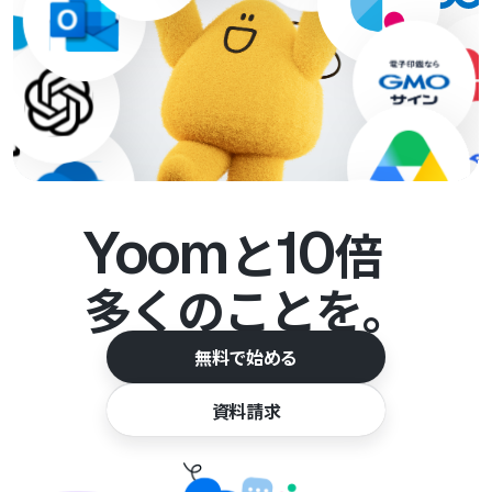
Yoom
10
と
倍
多くのことを。
無料で始める
資料請求