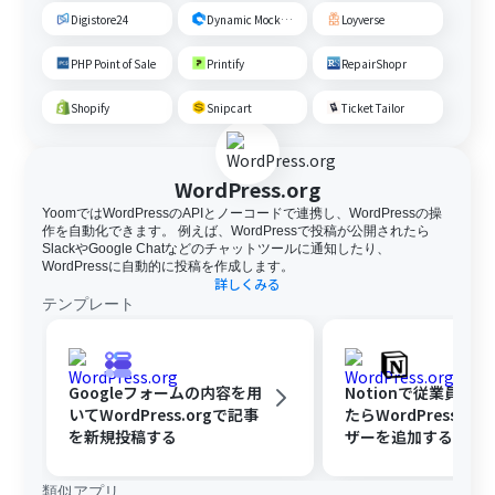
Digistore24
Dynamic Mockups
Loyverse
PHP Point of Sale
Printify
RepairShopr
Shopify
Snipcart
Ticket Tailor
WordPress.org
YoomではWordPressのAPIとノーコードで連携し、WordPressの操
作を自動化できます。 例えば、WordPressで投稿が公開されたら
SlackやGoogle Chatなどのチャットツールに通知したり、
WordPressに自動的に投稿を作成します。
詳しくみる
テンプレート
Googleフォームの内容を用
Notionで従業員が
いてWordPress.orgで記事
たらWordPress.or
を新規投稿する
ザーを追加する
類似アプリ