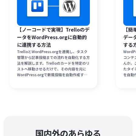
【ノーコードで実現】Trelloのデ
【簡単
ータをWordPress.orgに自動的
データ
に連携する方法
する
TrelloとWordPress.orgを連携し、タスク
WordP
管理から記事投稿までの流れを自動化する方
コンテ
法を解説します。Trelloのカードを特定のリ
んか。
ストへ移動させるだけで、その内容を元に
たタイ
WordPress.orgで新規投稿を自動作成する
を自動
仕組みを構築しましょう。手作業による転記
でご紹
作業を削減し、コンテンツの企画や執筆とい
整理さ
った重要な活動に時間を有効活用できます。
る環境
ノーコードツールYoomを使えば、誰でも簡
沿って
単に設定可能です。
の具体
国内外のあらゆる