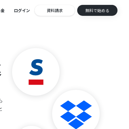
料金
ログイン
資料請求
無料で始める
連
ら
と