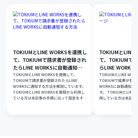
TOKIUMとLINE WORKSを連携し
TOKIUMとLIN
て、TOKIUMで請求書が登録され
て、TOKIUM
たらLINE WORKSに自動通知す
らLINE WORK
る方法
方法
TOKIUMとLINE WORKSを連携して、
TOKIUMとLINE W
TOKIUMで請求書が登録されたらLINE
TOKIUMで経費が登録
WORKSに通知する方法を解説しています。
WORKSに自動通知す
TOKIUMとLINE WORKSを普段から利用し
す。 TOKIUMとLIN
ている方は本記事の手順に沿って設定をする
用している方は本記事
だけで誰でもノーコードで連携と自動化の実
するだけで誰でもノー
現が可能です。
の実現が可能です。