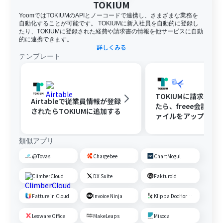
TOKIUM
YoomではTOKIUMのAPIとノーコードで連携し、さまざまな業務を
自動化することが可能です。 TOKIUMに新入社員を自動的に登録し
たり、TOKIUMに登録された経費や請求書の情報を他サービスに自動
的に連携できます。
詳しくみる
テンプレート
TOKIUMに請求書が
Airtableで従業員情報が登録
たら、freee会計に
されたらTOKIUMに追加する
ァイルをアップロー
類似アプリ
@Tovas
Chargebee
ChartMogul
ClimberCloud
DX Suite
Fakturoid
Fatture in Cloud
Invoice Ninja
Klippa DocHorizon
Lexware Office
MakeLeaps
Misoca