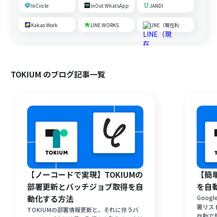
InCircle
InOut WhatsApp
JANDI
Kakao Work
LINE WORKS
LINE（現在利用不可）
TOKIUM のブログ記事一覧
【ノーコードで実現】TOKIUMの
【簡
部署更新とバッチジョブ取得を自
を自
動化する方法
Goog
署リス
TOKIUMの部署情報更新と、それに伴うバ
自動で