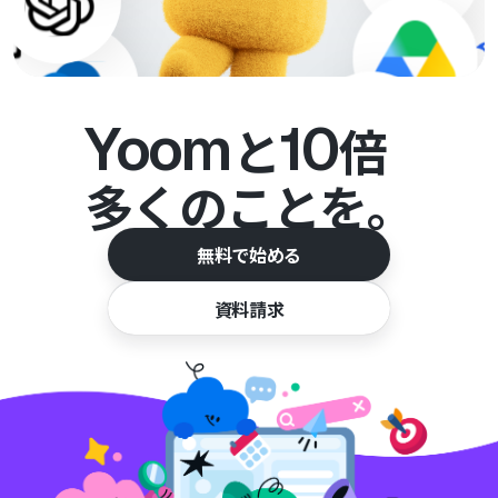
Yoom
10
と
倍
多くのことを。
無料で始める
資料請求