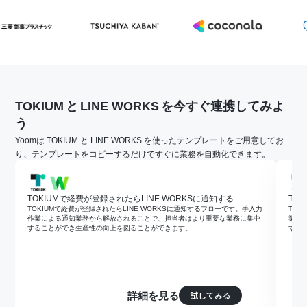
TOKIUM
と
LINE WORKS
を今すぐ連携してみよ
う
Yoomは TOKIUM と LINE WORKS を使ったテンプレートをご用意してお
り、テンプレートをコピーするだけですぐに業務を自動化できます。
TOKIUMで経費が登録されたらLINE WORKSに通知する
TO
TOKIUMで経費が登録されたらLINE WORKSに通知するフローです。手入力
TOK
作業による通知業務から解放されることで、担当者はより重要な業務に集中
業に
することができ生産性の向上を図ることができます。
する
試してみる
詳細を見る