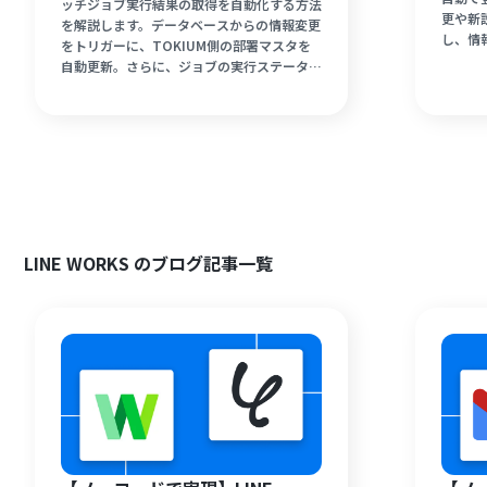
ッチジョブ実行結果の取得を自動化する方法
更や新
を解説します。データベースからの情報変更
し、情
をトリガーに、TOKIUM側の部署マスタを
ことが
自動更新。さらに、ジョブの実行ステータス
使えば
を自動で追跡し、結果をチャットツールに通
開始で
知できます。事務工数を削減し、ヒューマン
し、よ
エラーのない正確な運用を可能にしましょ
者の方
う。
LINE WORKS のブログ記事一覧