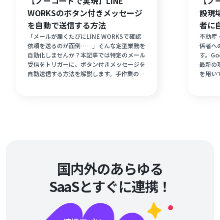
【ノーコードで実現】LINE
【ノ
WORKSのボタン付きメッセージ
設現
を自動で送信する方法
者に
「メールが届くたびにLINE WORKSで確認
不動産
依頼を送るのが面倒……」そんな定型業務を
係者へ
自動化しませんか？本記事では特定のメール
す。Go
受信をトリガーに、ボタン付きメッセージを
最新の現
自動送信する方法を解説します。手作業の連
を用い
絡を減らし、迅速で抜け漏れのないコミュニ
る仕組
ケーションを今すぐ実現しましょう！
ミスや
な情報
のYo
スマー
国内外のあらゆる
SaaSとすぐに連携！