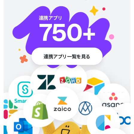
連携アプリ
750
+
連携アプリ一覧を見る