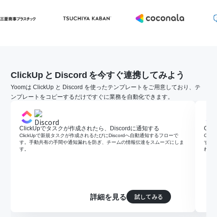
ClickUp
と
Discord
を今すぐ連携してみよう
Yoomは ClickUp と Discord を使ったテンプレートをご用意しており、テ
ンプレートをコピーするだけですぐに業務を自動化できます。
ClickUpでタスクが作成されたら、Discordに通知する
Cl
ClickUpで新規タスクが作成されるたびにDiscordへ自動通知するフローで
Cli
す。手動共有の手間や通知漏れを防ぎ、チームの情報伝達をスムーズにしま
す。
す。
れを
試してみる
詳細を見る