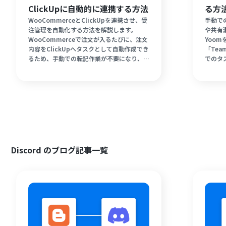
ClickUpに自動的に連携する方法
る方
WooCommerceとClickUpを連携させ、受
手動で
注管理を自動化する方法を解説します。
や共有
WooCommerceで注文が入るたびに、注文
Yoo
内容をClickUpへタスクとして自動作成でき
「Tea
るため、手動での転記作業が不要になり、入
でのタ
力ミスや漏れを防ぐことが可能です。ノーコ
ます。
ードツールYoomを活用すれば、プログラミ
が本来
ングの知識がなくても簡単に設定できます。
念でき
日々の定型業務を自動化し、顧客対応などの
重要な業務に時間を割ける環境を構築しまし
ょう。
Discord のブログ記事一覧