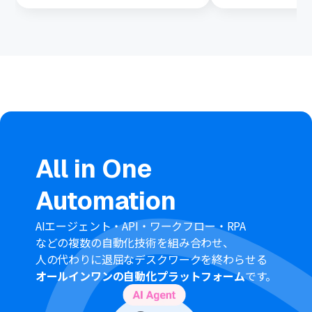
り効率的に業務を進め
All in One
Automation
AIエージェント・API・ワークフロー・RPA
などの複数の自動化技術を組み合わせ、
人の代わりに退屈なデスクワークを終わらせる
オールインワンの自動化プラットフォーム
です。