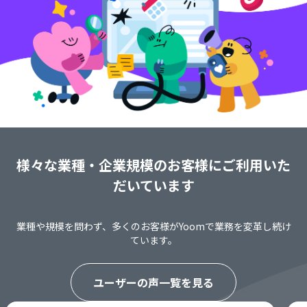
様々な業種・企業規模のお客様にご利用いた
だいています
業種や規模を問わず、多くのお客様がYoomで業務を変革し続け
ています。
ユーザーの声一覧を見る