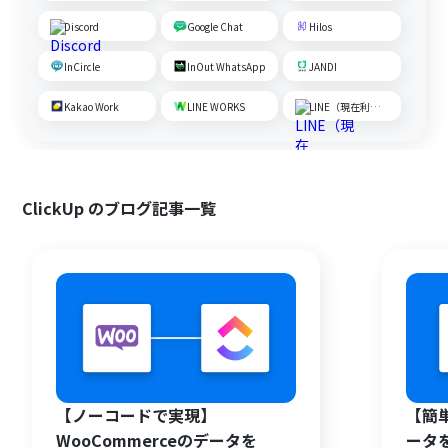
Discord
Google Chat
Hilos
InCircle
InOut WhatsApp
JANDI
Kakao Work
LINE WORKS
LINE（現在利用不可）
ClickUp のブログ記事一覧
【ノーコードで実現】
【簡単
WooCommerceのデータを
ータを