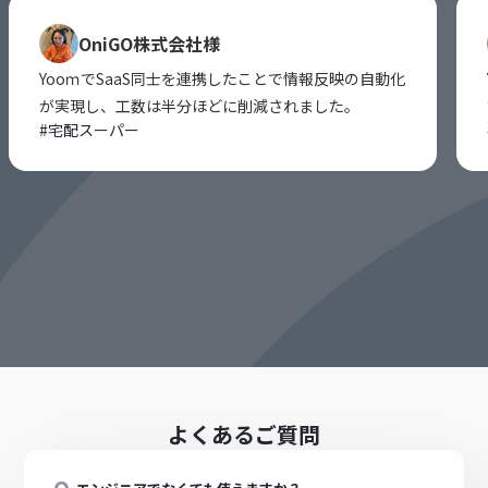
OniGO株式会社様
YooｍでSaaS同士を連携したことで情報反映の自動化
が実現し、工数は半分ほどに削減されました。
#
宅配スーパー
よくあるご質問