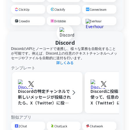
ClickUp
Clockify
Connecteam
Crowdin
Dribbble
Everhour
Discord
DiscordのAPIとノーコードで連携し、様々な業務を自動化すること
が可能です。例えば、Discord上の任意のテキストチャンネルへメッ
セージやファイルを自動的に送付を行います。
詳しくみる
テンプレート
Discordの特定チャンネルで
Discordに投稿され
新しいメッセージが投稿され
使って、任意の日時
たら、X（Twitter）に投稿
X（Twitter）に投
する
類似アプリ
2Chat
ChatLuck
Chatwork