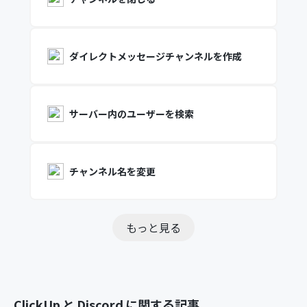
ダイレクトメッセージチャンネルを作成
サーバー内のユーザーを検索
チャンネル名を変更
もっと見る
ClickUp
と
Discord
に関する記事