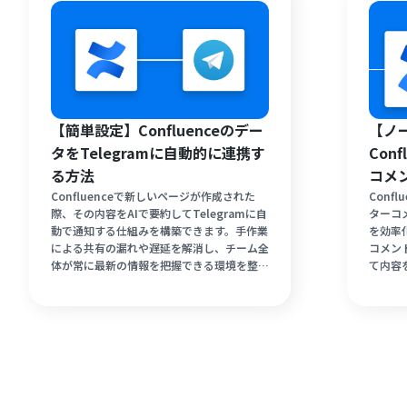
【簡単設定】Confluenceのデー
【ノ
タをTelegramに自動的に連携す
Con
る方法
コメ
する
Confluenceで新しいページが作成された
Conf
際、その内容をAIで要約してTelegramに自
ターコ
動で通知する仕組みを構築できます。手作業
を効率
による共有の漏れや遅延を解消し、チーム全
コメン
体が常に最新の情報を把握できる環境を整え
て内容
ましょう。プログラミングの知識がなくて
ツール
も、ノーコードツールYoomを活用すれば簡
ーコー
単に設定が完了します。情報のキャッチアッ
定なし
プを効率化し、スムーズなプロジェクト運営
げます
を実現したい方は必見の活用方法です。
滑にし