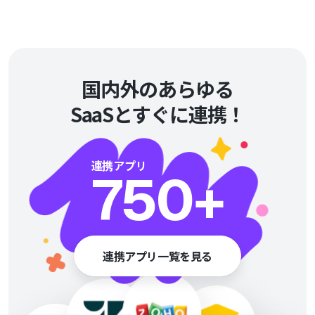
の開発
国内外のあらゆる
SaaSとすぐに連携！
連携アプリ
750
+
連携アプリ一覧を見る