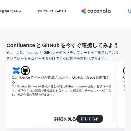
Confluence
と
GitHub
を今すぐ連携してみよう
Yoomは Confluence と GitHub を使ったテンプレートをご用意しており、
テンプレートをコピーするだけですぐに業務を自動化できます。
Confluenceでページが作成されたら、GitHubにIssueを追加す
Git
る
Yoo
るフ
Confluenceでページを作成すると同時にGitHubへIssueを登録するフローで
ドを
す。標準化された連携で作成漏れをなくし、仕様変更もチームにすぐ伝えら
れ、転記作業の手間を抑えます。
試してみる
詳細を見る