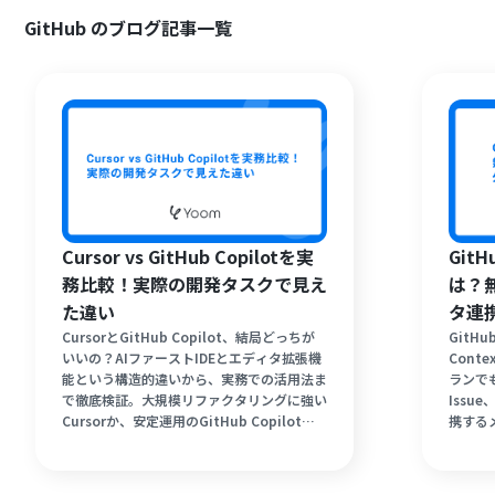
GitHub のブログ記事一覧
Cursor vs GitHub Copilotを実
GitH
務比較！実際の開発タスクで見え
は？
た違い
タ連
CursorとGitHub Copilot、結局どっちが
GitHu
いいの？AIファーストIDEとエディタ拡張機
Cont
能という構造的違いから、実務での活用法ま
ランで
で徹底検証。大規模リファクタリングに強い
Issu
Cursorか、安定運用のGitHub Copilot
携する
か。あなたの開発体験を変える最適なツール
の文脈
の選び方を徹底解説します。
して回
り。ク