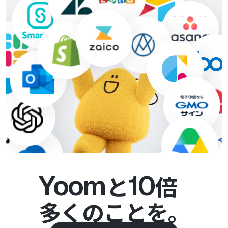
Yoom
10
と
倍
多くのことを。