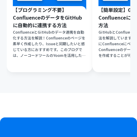
【プログラミング不要】
【簡単設定】Git
ConfluenceのデータをGitHub
Confluence
に自動的に連携する方法
方法
ConfluenceとGitHubのデータ連携を自動
GitHubとConflue
化する方法を解説！Confluenceのページを
法を解説しています！G
素早く作成したり、Issueと同期したいと感
にConfluenceに
じている方におすすめです。このブログで
Confluenceのデータを
は、ノーコードツールのYoomを活用した
を作成することが可能
ConfluenceとGitHubのAPI連携方法の
えば業務効率の向上だ
他、各ツールのAPIを活用した自動化例も紹
間も省けるはずです。
介します。手間のかかる作業を効率化し、業
化を導入しましょう！
務を快適に進めましょう。