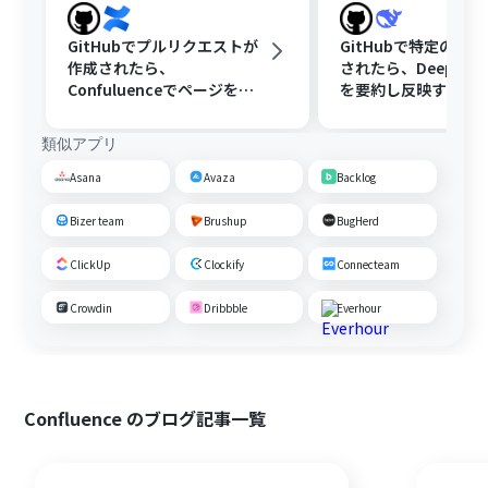
GitHubでプルリクエストが
GitHubで特定のIss
作成されたら、
されたら、DeepSee
Confuluenceでページを作
を要約し反映する
成する
類似アプリ
Asana
Avaza
Backlog
Bizer team
Brushup
BugHerd
ClickUp
Clockify
Connecteam
Crowdin
Dribbble
Everhour
Confluence のブログ記事一覧