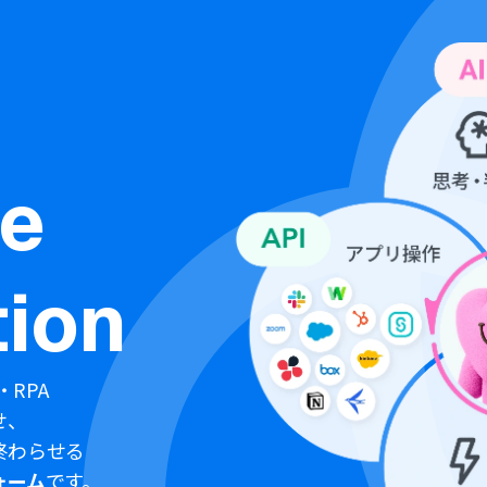
ne
ion
・RPA
せ、
終わらせる
ォーム
です。