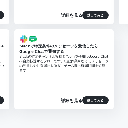
試してみる
詳細を見る
le
Slackで特定条件のメッセージを受信したら
Google Chatで通知する
、
Slackの特定チャンネル投稿をYoomで検知しGoogle Chat
す。
へ自動転送するフローです。転記作業をなくしメッセージ
かつ
の見逃しや共有漏れを防ぎ、チーム間の確認時間を短縮し
ます。
試してみる
詳細を見る