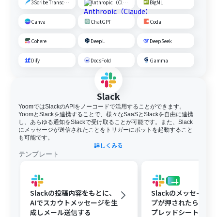
3Scribe Transcription
Anthropic（Claude）
BigML
Canva
ChatGPT
Coda
Cohere
DeepL
DeepSeek
Dify
DocsFold
Gamma
Slack
YoomではSlackのAPIをノーコードで活用することができます。
YoomとSlackを連携することで、様々なSaaSとSlackを自由に連携
し、あらゆる通知をSlackで受け取ることが可能です。また、Slack
にメッセージが送信されたことをトリガーにボットを起動すること
も可能です。
詳しくみる
テンプレート
Slackの投稿内容をもとに、
Slackのメッセージ
AIでスカウトメッセージを生
プが押されたら、Goog
成しメール送信する
プレッドシートにメ