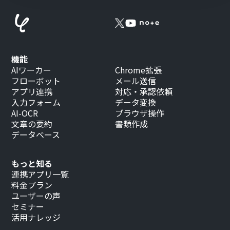
機能
AIワーカー
Chrome拡張
フローボット
メール送信
アプリ連携
対応・承認依頼
入力フォーム
データ変換
AI-OCR
ブラウザ操作
文章の要約
書類作成
データベース
もっと知る
連携アプリ一覧
料金プラン
ユーザーの声
セミナー
活用ナレッジ