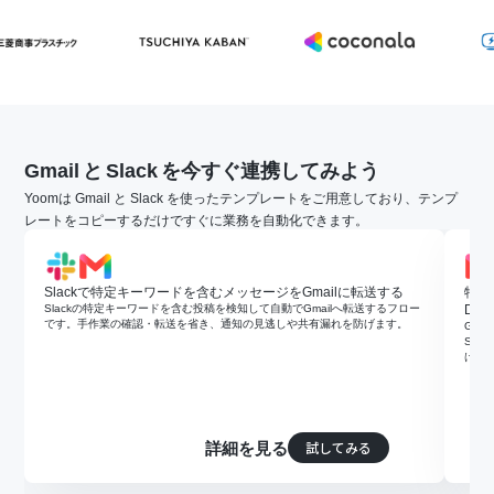
Gmail
と
Slack
を今すぐ連携してみよう
Yoomは Gmail と Slack を使ったテンプレートをご用意しており、テンプ
レートをコピーするだけですぐに業務を自動化できます。
Slackで特定キーワードを含むメッセージをGmailに転送する
特定
Slackの特定キーワードを含む投稿を検知して自動でGmailへ転送するフロー
DM
です。手作業の確認・転送を省き、通知の見逃しや共有漏れを防げます。
Gm
Sl
け漏
試してみる
詳細を見る