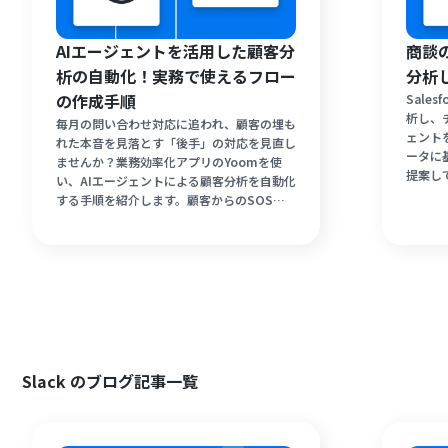
AIエージェントを活用した顧客分
商談
析の自動化！実務で使えるフロー
分析
の作成手順
Sale
析し、
毎月の問い合わせ対応に追われ、顧客の埋も
ェント
れた本音を見落とす「後手」の対応を見直し
ータに
ませんか？業務効率化アプリのYoomを使
提案し
い、AIエージェントによる顧客分析を自動化
断にか
する手順を紹介します。顧客からのSOSを
人化を
24時間体制でキャッチし、最適なフォロー
すすめ
アップメールを自動で準備し、実務で使える
仕組みを構築します。
Slack のブログ記事一覧