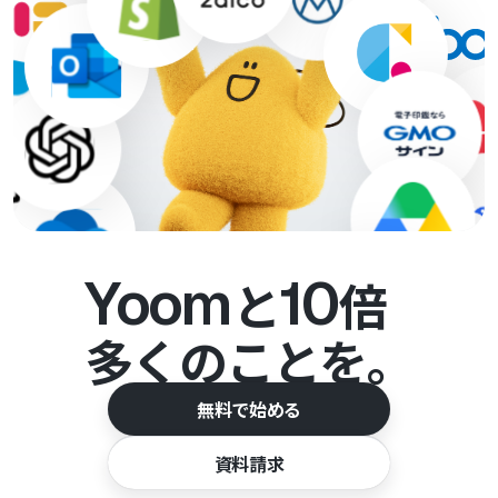
Yoom
10
と
倍
多くのことを。
無料で始める
資料請求