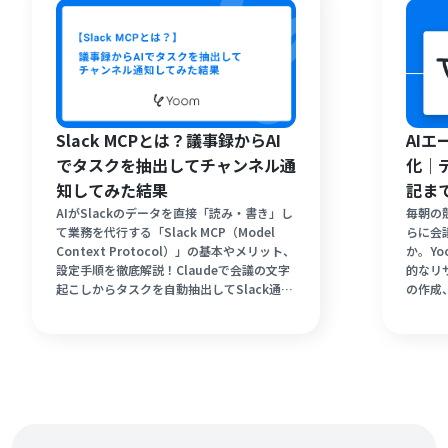
Slack MCPとは？議事録からAI
AI
でタスクを抽出してチャンネル通
化｜
知してみた結果
記ま
AIがSlackのデータを直接「読み・書き」し
毎朝の
て業務を代行する「Slack MCP（Model
らに会
Context Protocol）」の基本やメリット、
か。Y
設定手順を徹底解説！Claudeで会議の文字
的なリ
起こしからタスクを自動抽出してSlack通知
の作成
した検証結果も紹介。さらに、ツール間をま
ドで簡
たぐ業務全体の自動化で工数を劇的に削減す
ら解放
る「Yoom」の連携メリットも網羅していま
しい業
す。