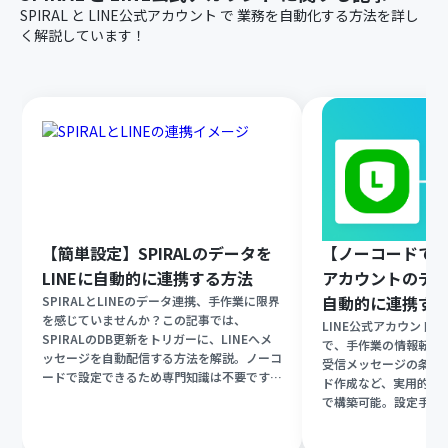
SPIRAL
と
LINE公式アカウント
で
業務を自動化する方法を詳し
く解説しています！
【簡単設定】SPIRALのデータを
【ノーコードで実
LINEに自動的に連携する方法
アカウントのデータ
自動的に連携す
SPIRALとLINEのデータ連携、手作業に限界
を感じていませんか？この記事では、
LINE公式アカウントとS
SPIRALのDB更新をトリガーに、LINEへメ
で、手作業の情報転記
ッセージを自動配信する方法を解説。ノーコ
受信メッセージの条件
ードで設定できるため専門知識は不要です！
ド作成など、実用的な
面倒な二重入力やミスをなくし、迅速な顧客
で構築可能。設定手順
コミュニケーションを実現したい方は必見で
ので、業務の効率化を
す。
自動化を試してみたい