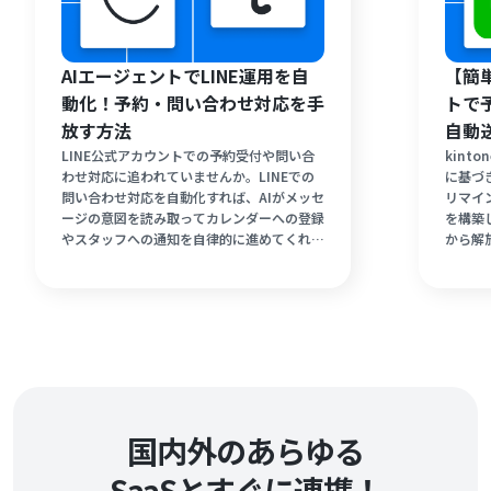
AIエージェントでLINE運用を自
【簡
動化！予約・問い合わせ対応を手
トで
放す方法
自動
LINE公式アカウントでの予約受付や問い合
kin
わせ対応に追われていませんか。LINEでの
に基づ
問い合わせ対応を自動化すれば、AIがメッセ
リマイ
ージの意図を読み取ってカレンダーへの登録
を構築
やスタッフへの通知を自律的に進めてくれま
から解
す。接客中や営業時間外の予約の取りこぼし
間を割
を防ぎ、臨機応変な受付業務を始める方法を
ーコー
分かりやすく解説します。
テップ
運営や
スマー
国内外のあらゆる
SaaSとすぐに連携！