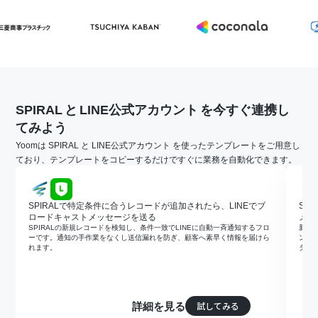
SPIRAL
と
LINE公式アカウント
を今すぐ連携し
てみよう
Yoomは SPIRAL と LINE公式アカウント を使ったテンプレートをご用意し
ており、テンプレートをコピーするだけですぐに業務を自動化できます。
SPIRALで特定条件に合うレコードが追加されたら、LINEでブ
SP
ロードキャストメッセージを送る
メッ
SPIRALの新規レコードを検知し、条件一致でLINEに自動一斉通知するフロ
新規
ーです。通知の手作業をなくし送信漏れを防ぎ、顧客へ素早く情報を届けら
ント
れます。
タイ
試してみる
詳細を見る