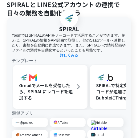
SPIRAL
と
LINE公式アカウント
の連携で
日々の業務を自動化しよう
SPIRAL
YoomではSPIRALのAPIをノーコードで活用することができます。例
えば、SPIRALの情報をAPI経由で取得し、他のSaaSツールへ連携し
たり、書類を自動的に作成できます。 また、SPIRALへの情報登録や
ファイルの添付を自動化するといったことも可能です。
詳しくみる
テンプレート
Gmailでメールを受信した
SPIRALで特定条件
ら、SPIRALにレコードを追
コードが追加された
加する
BubbleにThingを
類似アプリ
@pocket
AITable
Airtable
Amazon Athena
Baserow
CNPJá