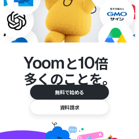
Yoom
10
と
倍
多くのことを。
無料で始める
資料請求