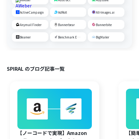
ActiveCampaign
AdRoll
All-Images.ai
Anymail Finder
Bannerbear
Bannerbite
Beamer
Benchmark Email
BigMailer
SPIRAL のブログ記事一覧
【ノーコードで実現】Amazon
【簡単