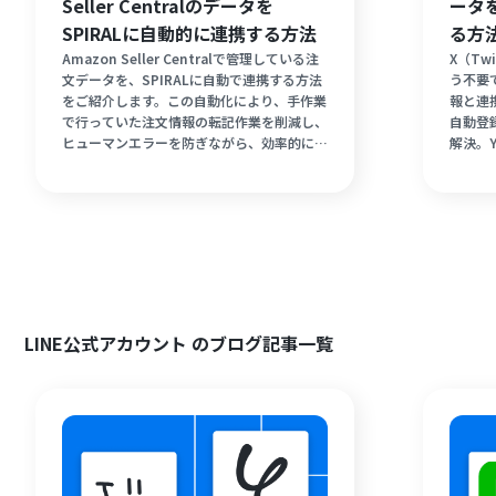
Seller Centralのデータを
ータを
SPIRALに自動的に連携する方法
る方
Amazon Seller Centralで管理している注
X（Tw
文データを、SPIRALに自動で連携する方法
う不要
をご紹介します。この自動化により、手作業
報と連
で行っていた注文情報の転記作業を削減し、
自動登
ヒューマンエラーを防ぎながら、効率的にデ
解決。
ータ管理を行うことができます。プログラミ
直感的
ングの知識がなくても簡単に設定可能なの
す。情
で、すぐに業務の効率化を実現できます。
で自動
を手に
LINE公式アカウント のブログ記事一覧