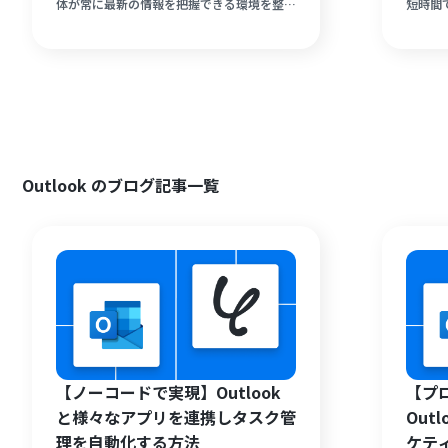
体が常に最新の情報を把握できる環境を整え
短時間
ましょう。プログラミングの知識がなくて
声変換
も、ノーコードツールYoomを活用すれば簡
ットや
単に設定が完了します。情報のキャッチアッ
プを効率化し、スムーズなプロジェクト運営
を実現したい方は必見の活用方法です。
Outlook のブログ記事一覧
【ノーコードで実現】Outlook
【プ
と様々なアプリを連携しタスク管
Out
理を自動化する方法
ケテ