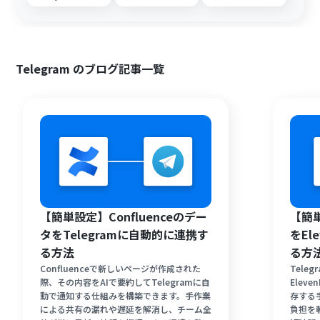
Telegram のブログ記事一覧
【簡単設定】Confluenceのデー
【簡単
タをTelegramに自動的に連携す
をEl
る方法
る方
Confluenceで新しいページが作成された
Tele
際、その内容をAIで要約してTelegramに自
Elev
動で通知する仕組みを構築できます。手作業
存する
による共有の漏れや遅延を解消し、チーム全
負担を