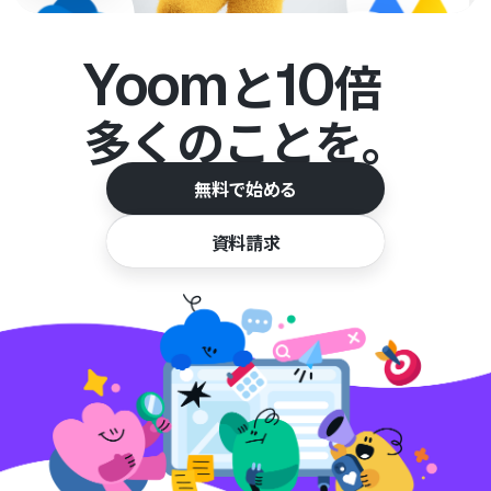
Yoom
10
と
倍
多くのことを。
無料で始める
資料請求