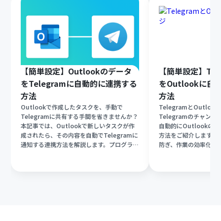
【簡単設定】Outlookのデータ
【簡単設定】Tel
をTelegramに自動的に連携する
をOutlookに
方法
方法
Outlookで作成したタスクを、手動で
TelegramとOutlo
Telegramに共有する手間を省きませんか？
Telegramのチャン
本記事では、Outlookで新しいタスクが作
自動的にOutlook
成されたら、その内容を自動でTelegramに
方法をご紹介します。
通知する連携方法を解説します。プログラミ
防ぎ、作業の効率化と
ング知識不要で簡単に設定でき、タスクの通
ます。Yoomを使った
知漏れや情報共有の遅延を解消。優先度の高
で、業務の自動化を今
い業務に集中できる時間を生み出し、チーム
のコミュニケーションを円滑にします。