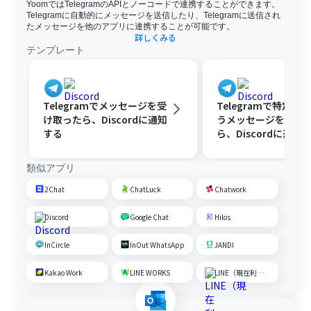
YoomではTelegramのAPIとノーコードで連携することができます。
Telegramに自動的にメッセージを送信したり、Telegramに送信され
たメッセージを他のアプリに連携することが可能です。
詳しくみる
テンプレート
Telegramでメッセージを受
Telegramで特定の
け取ったら、Discordに通知
うメッセージを受け
する
ら、Discordに通知
類似アプリ
2Chat
ChatLuck
Chatwork
Discord
Google Chat
Hilos
InCircle
InOut WhatsApp
JANDI
Kakao Work
LINE WORKS
LINE（現在利用不可）