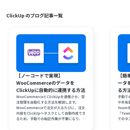
ClickUp のブログ記事一覧
【ノーコードで実現】
【簡単
WooCommerceのデータを
ータを
ClickUpに自動的に連携する方法
る方
WooCommerceとClickUpを連携させ、受
手動で
注管理を自動化する方法を解説します。
や共有
WooCommerceで注文が入るたびに、注文
Yoo
内容をClickUpへタスクとして自動作成でき
「Tea
るため、手動での転記作業が不要になり、入
でのタ
力ミスや漏れを防ぐことが可能です。ノーコ
ます。
ードツールYoomを活用すれば、プログラミ
が本来