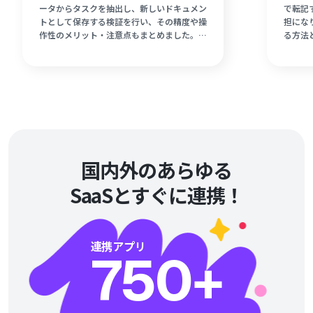
ータからタスクを抽出し、新しいドキュメン
で転記
トとして保存する検証を行い、その精度や操
担にな
作性のメリット・注意点もまとめました。手
る方法と
動アップロードの手間を減らし、Google
たAI
Driveを活用した業務効率化を目指す方は必
手順を
見です。
っかけ
を作成
ましょ
国内外のあらゆる
SaaSとすぐに連携！
連携アプリ
750
+