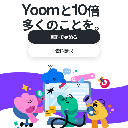
Yoom
10
と
倍
多くのことを。
無料で始める
資料請求