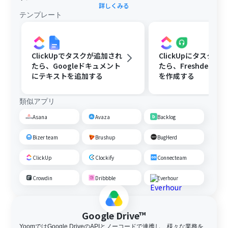
詳しくみる
テンプレート
ClickUpでタスクが追加され
ClickUpにタスクが
たら、Googleドキュメント
たら、Freshdesk
にテキストを追加する
を作成する
類似アプリ
Asana
Avaza
Backlog
Bizer team
Brushup
BugHerd
ClickUp
Clockify
Connecteam
Crowdin
Dribbble
Everhour
Google Drive™
YoomではGoogle DriveのAPIとノーコードで連携し、様々な業務を