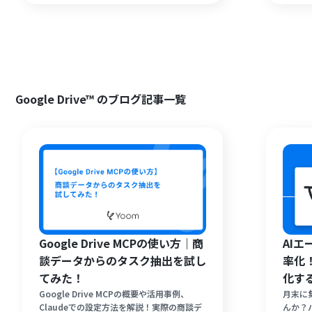
ングの知識がなくても簡単に設定できます。
念でき
日々の定型業務を自動化し、顧客対応などの
重要な業務に時間を割ける環境を構築しまし
ょう。
Google Drive™ のブログ記事一覧
Google Drive MCPの使い方｜商
AI
談データからのタスク抽出を試し
率化
てみた！
化す
Google Drive MCPの概要や活用事例、
月末に
Claudeでの設定方法を解説！実際の商談デ
んか？