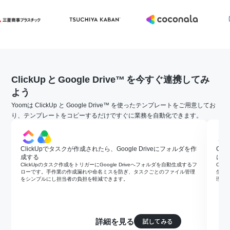
ClickUp
と
Google Drive™
を今すぐ連携してみ
よう
Yoomは ClickUp と Google Drive™ を使ったテンプレートをご用意してお
り、テンプレートをコピーするだけですぐに業務を自動化できます。
ClickUpでタスクが作成されたら、Google Driveにフォルダを作
Cl
成する
にフ
ClickUpのタスク作成をトリガーにGoogle Driveへフォルダを自動生成するフ
Cli
ローです。手作業の作成漏れや命名ミスを防ぎ、タスクごとのファイル管理
生成
をシンプルにし担当者の負担を軽減できます。
理と
試してみる
詳細を見る