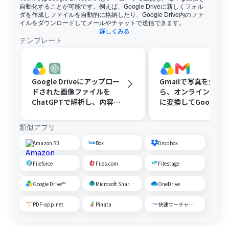
自動化することが可能です。例えば、Google Driveに新しくフォル
ダを作成しファイルを自動的に格納したり、Google Drive内のファ
イルをダウンロードしてメールやチャットで送信できます。
詳しくみる
テンプレート
Google Driveにアップロー
Gmailで写真を受け
ドされた画像ファイルを
ら、オンラインツール
ChatGPTで解析し、内容に
に変換してGoogle Dr
応じたフォルダに移動する
保存する
類似アプリ
Amazon S3
Box
Dropbox
Fileforce
Files.com
Filestage
Google Drive™
Microsoft SharePoint
OneDrive
PDF-app.net
Pinata
快速サーチャーGX