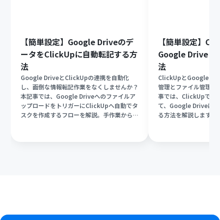
【簡単設定】Google Driveのデ
【簡単設定】Cli
ータをClickUpに自動転記する方
Google Dri
法
法
Google DriveとClickUpの連携を自動化
ClickUpとGoogle 
し、面倒な情報転記作業をなくしませんか？
管理とファイル管理を
本記事では、Google Driveへのファイルア
事では、ClickUpで
ップロードをトリガーにClickUpへ自動でタ
て、Google Driv
スクを作成するフローを解説。手作業から解
る方法を解説します。
放されることで、本来注力すべきコア業務に
トレスから解放され、
集中できる環境を整えられます。
できる環境を手に入れ
ング不要のノーコードでCl
Driveを連携し、業
すすめです。