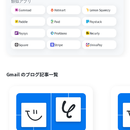
類似アプリ
Gumroad
Hotmart
Lemon Squeezy
Paddle
Paid
Paystack
Paysys
ProAbono
Recurly
Square
Stripe
UnivaPay
Gmail のブログ記事一覧