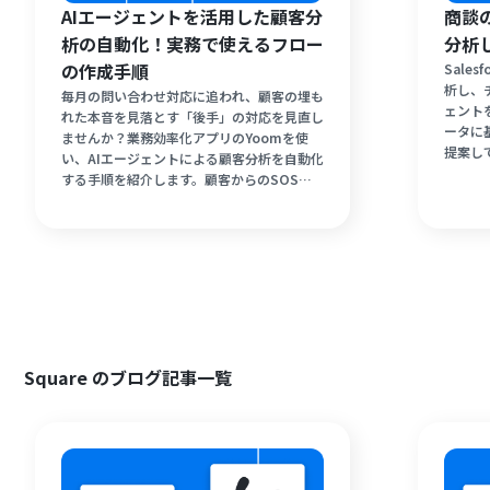
AIエージェントを活用した顧客分
商談
析の自動化！実務で使えるフロー
分析
の作成手順
Sale
析し、
毎月の問い合わせ対応に追われ、顧客の埋も
ェント
れた本音を見落とす「後手」の対応を見直し
ータに
ませんか？業務効率化アプリのYoomを使
提案し
い、AIエージェントによる顧客分析を自動化
断にか
する手順を紹介します。顧客からのSOSを
人化を
24時間体制でキャッチし、最適なフォロー
すすめ
アップメールを自動で準備し、実務で使える
仕組みを構築します。
Square のブログ記事一覧