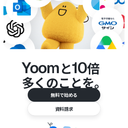
Yoom
10
と
倍
多くのことを。
無料で始める
資料請求