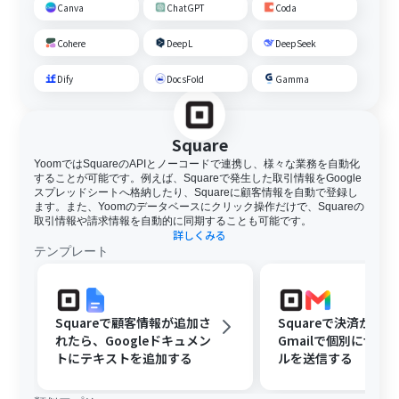
Canva
ChatGPT
Coda
Cohere
DeepL
DeepSeek
Dify
DocsFold
Gamma
Square
YoomではSquareのAPIとノーコードで連携し、様々な業務を自動化
することが可能です。例えば、Squareで発生した取引情報をGoogle
スプレッドシートへ格納したり、Squareに顧客情報を自動で登録し
ます。また、Yoomのデータベースにクリック操作だけで、Squareの
取引情報や請求情報を自動的に同期することも可能です。
詳しくみる
テンプレート
Squareで顧客情報が追加さ
Squareで決済が成
れたら、Googleドキュメン
Gmailで個別にサン
トにテキストを追加する
ルを送信する