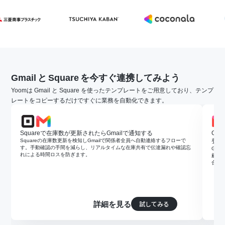
Gmail
と
Square
を今すぐ連携してみよう
Yoomは Gmail と Square を使ったテンプレートをご用意しており、テンプ
レートをコピーするだけですぐに業務を自動化できます。
Squareで在庫数が更新されたらGmailで通知する
Gm
Squareの在庫数更新を検知しGmailで関係者全員へ自動連絡するフローで
登録
す。手動確認の手間を減らし、リアルタイムな在庫共有で伝達漏れや確認忘
Gma
れによる時間ロスを防ぎます。
顧客
合わ
試してみる
詳細を見る