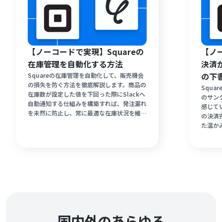
【ノーコードで実現】Squareの
【ノー
在庫管理を自動化する方法
決済
の下
Squareの在庫管理を自動化して、販売機会
の損失を防ぐ方法を徹底解説します。商品の
Squ
在庫数が設定した値を下回った際にSlackへ
のサン
自動通知する仕組みを構築すれば、発注漏れ
感じて
を未然に防止し、常に最適な在庫状況を維持
の決済
できます。ノーコードツールのYoomを活用
た温か
することで、プログラミング知識がなくても
る仕組
簡単に設定が可能です。日々の在庫チェック
減しつ
に費やす時間を削減し、より戦略的な店舗運
ことで
営や顧客対応に注力しましょう。
時に叶
国内外のあらゆる