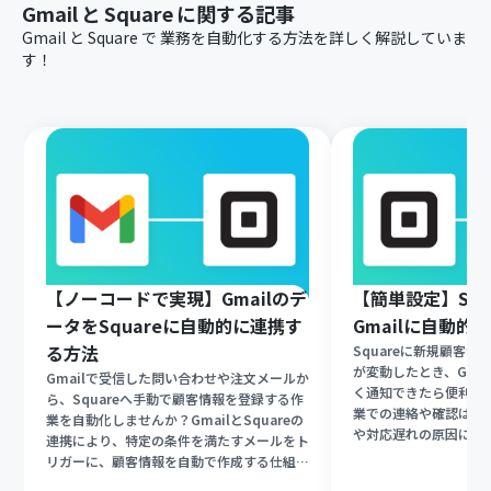
Gmail
と
Square
に関する記事
Gmail
と
Square
で
業務を自動化する方法を詳しく解説していま
す！
【ノーコードで実現】Gmailのデ
【簡単設定】Squ
ータをSquareに自動的に連携す
Gmailに自動的
る方法
Squareに新規顧客
が変動したとき、Gma
Gmailで受信した問い合わせや注文メールか
く通知できたら便利だ
ら、Squareへ手動で顧客情報を登録する作
業での連絡や確認は手
業を自動化しませんか？GmailとSquareの
や対応遅れの原因にな
連携により、特定の条件を満たすメールをト
は、ノーコードツールの
リガーに、顧客情報を自動で作成する仕組み
SquareとGmail
をノーコードで構築できます。手作業による